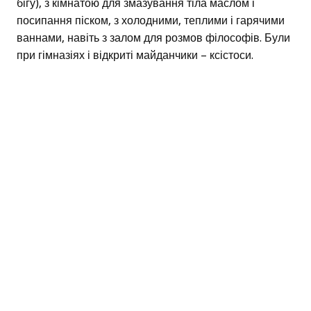
бігу), з кімнатою для змазування тіла маслом і
посипання піском, з холодними, теплими і гарячими
ваннами, навіть з залом для розмов філософів. Були
при гімназіях і відкриті майданчики – ксістоси.