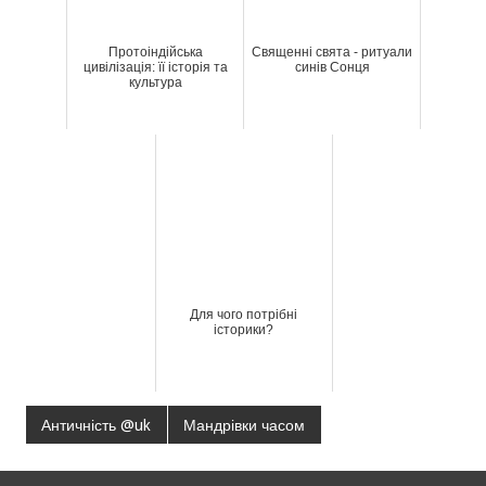
Протоіндійська
Священні свята - ритуали
цивілізація: її історія та
синів Сонця
культура
Для чого потрібні
історики?
Античність @uk
Мандрівки часом