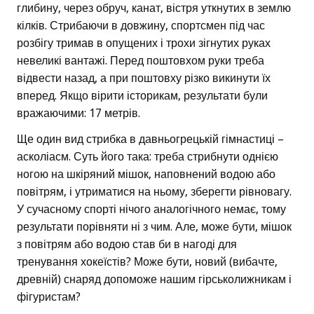
глибину, через обруч, канат, вістря уткнутих в землю
кілків. Стрибаючи в довжину, спортсмен під час
розбігу тримав в опущених і трохи зігнутих руках
невеликі вантажі. Перед поштовхом руки треба
відвести назад, а при поштовху різко викинути їх
вперед. Якщо вірити історикам, результати були
вражаючими: 17 метрів.
Ще один вид стрибка в давньогрецькій гімнастиці –
асколіасм. Суть його така: треба стрибнути однією
ногою на шкіряний мішок, наповнений водою або
повітрям, і утриматися на ньому, зберегти рівновагу.
У сучасному спорті нічого аналогічного немає, тому
результати порівняти ні з чим. Але, може бути, мішок
з повітрям або водою став би в нагоді для
тренування хокеїстів? Може бути, новий (вибачте,
древній) снаряд допоможе нашим гірськолижникам і
фігуристам?