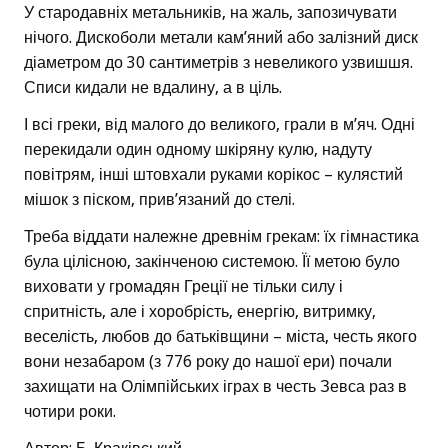
У стародавніх метальників, на жаль, запозичувати
нічого. Дискоболи метали кам’яний або залізний диск
діаметром до 30 сантиметрів з невеликого узвишшя.
Списи кидали не вдалину, а в ціль.
І всі греки, від малого до великого, грали в м’яч. Одні
перекидали один одному шкіряну кулю, надуту
повітрям, інші штовхали руками корікос – кулястий
мішок з піском, прив’язаний до стелі.
Треба віддати належне древнім грекам: їх гімнастика
була цілісною, закінченою системою. Її метою було
виховати у громадян Греції не тільки силу і
спритність, але і хоробрість, енергію, витримку,
веселість, любов до батьківщини – міста, честь якого
вони незабаром (з 776 року до нашої ери) почали
захищати на Олімпійських іграх в честь Зевса раз в
чотири роки.