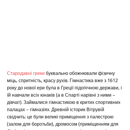
Стародавні греки
буквально обожнювали фізичну
міць, спритність, красу рухів. Гімнастика вже з 1612
року до нової ери була в Греції підопічною держави, і
їй навчали всіх юнаків (а в Спарті нарівні з ними –
дівчат). Займалися гімнастикою в критих спортивних
палацах – гімназіях. Древній історик Вітрувій
свідчить: це були великі приміщення з палестрою
(залом для боротьби), дромосом (приміщенням для