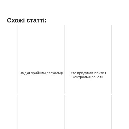
Схожі статті:
Звідки прийшли пасхальці
Хто придумав іспити і
контрольні роботи