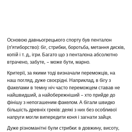
Основою давньогрецького спорту був пенталон
(п’ятиборство): біг, стрибки, боротьба, метання дисків,
копій і т. д., ігри. Багато що з пенталона абсолютно
втрачено, забуте, – може бути, марно.
Критерії, за якими тоді визначали переможців, на
наш погляд, дуже своєрідні. Наприклад, в бігу з
факелами в темну ніч часто переможцем ставав не
найшвидший, а найобережніший – хто прийде до
фінішу з непогашеним факелом. А бігали швидко
більшість древніх греків: деякі з них без особливої
напруги могли випередити коня і загнати зайця.
Дуже різноманітні були стрибки: в довжину, висоту,