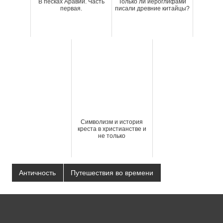
В песках Аравии. Часть
Только ли иероглифами
первая.
писали древние китайцы?
Символизм и история
креста в христианстве и
не только
Античность
Путешествия во времени