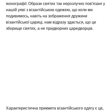
іконографії. Образи святих так нерозлучно пов’язані у
нашій уяві з візантійською одежею, що коли ми
подивимось, навіть на зображення дружини
візантійської цариці, нам відразу здається, що це
зборище святих, а не придворних царедворців.
Характеристична прикмета візантійського одягу є це,