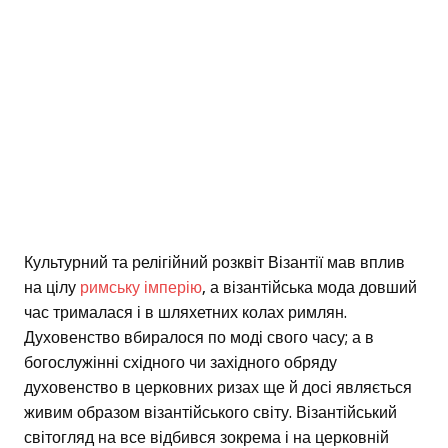
Культурний та релігійний розквіт Візантії мав вплив
на цілу
римську імперію
, а візантійська мода довший
час трималася і в шляхетних колах римлян.
Духовенство вбиралося по моді свого часу; а в
богослужінні східного чи західного обряду
духовенство в церковних ризах ще й досі являється
живим образом візантійського світу. Візантійський
світогляд на все відбився зокрема і на церковній