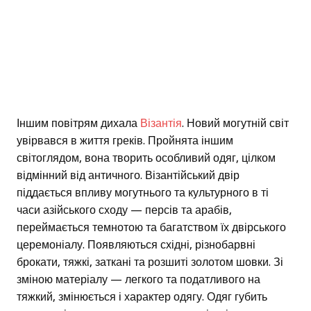
Іншим повітрям дихала
Візантія
. Новий могутній світ
увірвався в життя греків. Пройнята іншим
світоглядом, вона творить особливий одяг, цілком
відмінний від античного. Візантійський двір
піддається впливу могутнього та культурного в ті
часи азійського сходу — персів та арабів,
переймається темнотою та багатством їх двірського
церемоніалу. Появляються східні, різнобарвні
брокати, тяжкі, заткані та розшиті золотом шовки. Зі
зміною матеріалу — легкого та податливого на
тяжкий, змінюється і характер одягу. Одяг губить