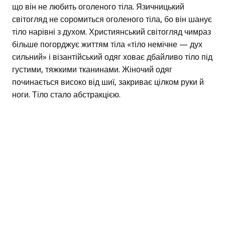
що він не любить оголеного тіла. Язичницький
світогляд не соромиться оголеного тіла, бо він шанує
тіло нарівні з духом. Християнський світогляд чимраз
більше погорджує життям тіла «тіло немічне — дух
сильний» і візантійський одяг ховає дбайливо тіло під
густими, тяжкими тканинами. Жіночий одяг
починається високо від шиї, закриває цілком руки й
ноги. Тіло стало абстракцією.