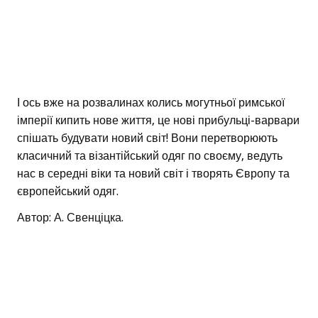
І ось вже на розвалинах колись могутньої римської
імперії кипить нове життя, це нові прибульці-варвари
спішать будувати новий світ! Вони перетворюють
класичний та візантійський одяг по своєму, ведуть
нас в середні віки та новий світ і творять Європу та
європейський одяг.
Автор: А. Свенціцка.