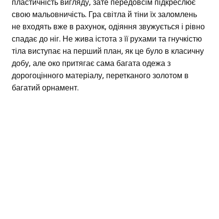
пластичність вигляду, зате передовсім підкреслює
свою мальовничість. Гра світла й тіни їх заломлень
не входять вже в рахунок, одіяння звужується і рівно
спадає до ніг. Не жива істота з її рухами та гнучкістю
тіла виступає на перший план, як це було в класичну
добу, але око притягає сама багата одежа з
дорогоцінного матеріалу, перетканого золотом в
багатий орнамент.