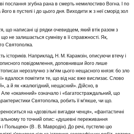
і послання згубна рана в смерть немилостиво Вогна. І по
його в пустелі і до цього дня. Виходити ж з неї сморід зол
, що написані ці рядки очевидцем, який втік разом з
що не залишається сумніву в її справжності. Як,
го Святополка.
ь істориків. Наприклад, Н. М. Карамзін, описуючи втечу і
тописного повідомлення, доповнивши його лише
тописах нерозлучно з ім’ям цього нещасного князя: бо зло
ї» вдалося помітити те, що від нас вже вислизає. Слово
й», а й як «жалюгідний, нещасний». Дійсно, в
я. Але «окаянний» означало і «багатостраждальний, що
рактеристики Святополка, робить її м’якше, чи що.
реноситься на «дозвільні вигадки ченця», «фантастичні
загальному то точний опис: «душевні переживання
і Польщею» (В . В. Мавродін). До речі, пустелю цю