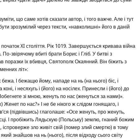
уміти, що саме хотів сказати автор, і того важче. Але і тут
ути зрозумілий через тексти, «навколишні» його в даній
початок XI століття. Рік 1019. Завершується кривава війна
-звірячому вбиті брати Борис і Гліб. У битві з
поразки їх вбивця, Святополк Окаянний. Він біжить з
менних літ»:
ежа. І бежащю йому, нападе на нь (на нього) біс, і
оні, і несяхугь і (його) на носілех. Принесли і (його) до
обегнете зі мною, женуть по нас (женуться за нами)».
) Женет по нас?» І не бе нікого ж слідом гонящаго, і
ів’ся (підвівшись) глаголаше: «Осе женуть, про женуть,
сці. І пробіжить Лядьскую (Польську) землю, гнаний божим
, іспроверже зло живіт свій (помер злий смертю) в тому
 який знайшов на нь (нього), після відходу сього світу