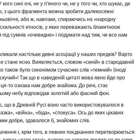
ого сині очі, не у п’яного чи, не у того чи, хто шукає, де
о, з цього фрагмента можна зробити далекосяжні
ьовіччі, або ж, навпаки, спираючись на «народну
 схильності етносів, у яких переважають блакитноокі
 під сумнів «очевидне» і подумати над тим, чи все нам
кликали настільки дивні асоціації у наших предків? Варто
се стане ясно. Виявляється, словом «синій» в стародавній
но також було синонімом сучасних слів «темний» (іноді
скучий»! Так що в наведеній цитаті мова явно йде про
я-то ознака нам добре знайома. До речі, стає
ньому небу відповідав золотий або фасний фон.
є, що в Древній Русі воно часто використовувалося в
ка», «війна», «біда», «спокуса». Ось до яких цікавих
ми добре, здавалося б, знайомих слів.
начення і, крім того, в певних поєднаннях перетворюються
к, вираз «дати здачі» далеко не завжди зводиться до суми