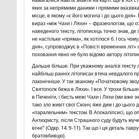
намагалися навіть знайти на карті. Ще в XIX ст
яких за непрямими даними і прямими вказівка
місце, в якому «є його могила і до цього дня»
вираз «між Чахи і Ляхи» – фразеологізм, що оз
наведеного тексту, літописець точно знав, де
не настільки «пряма», як хотілося б. І ось чом
дня», супроводжує в «Повісті временних літ» о
поховання явно не було відомо автору літопи
Дальше більше. При уважному аналізі тексту л
найбільш ранніх літописах втеча невдалого п
лаконічніше. У так званому «Початковому звод
Святополк бежа в Ляхи». І все. У трохи більше 
в Печеніги, і бисть межі Чахи і Ляхи (ми вже з
тако зло живіт свої Сконч; яже дим і до цього 
«паралельним» текстом. В Апокаліпсисі, що оп
Антихристу, після Страшного суду будуть мучені
вічні” (Одкр. 14. 9-11). Так що і ця деталь та
братовбивцю).