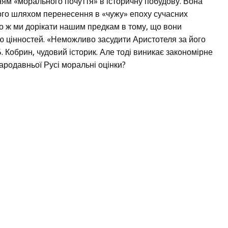
ням «морального почуття» в історичну побудову. Вона
ого шляхом перенесення в «чужу» епоху сучасних
о ж ми дорікати нашим предкам в тому, що вони
ю цінностей. «Неможливо засудити Аристотеля за його
 Б. Кобрин, чудовий історик. Але тоді виникає закономірне
родавньої Русі моральні оцінки?