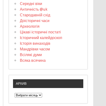
Середні віки
Античність @uk
Стародавній схід
Доісторичні часи
Археологія
Цікаві історичні постаті
Історичний калейдоскоп
Історія винаходів
Мандрівки часом
Всілякі думи
Всяка всячина
АРХИВ
А
р
х