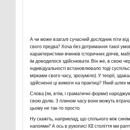
А чи може взагалі сучасний дослідник піти від
свого предка? Хоча без дотримання такої умов
характеристики вчинків історичних діячів, ма
їм доводилося здійснювати. Він же, в свою черг
індивідуальності встановлювало тоді суспільс
мірками свого часу, зрозуміло). У теорії, здава
здійсненні ці вимоги на практиці? Який шлях 
Слова (як, втім, і граматичні форми) народжу
свою долю. З плином часу вони можуть втрачат
цьому не так-то просто.
Ну скажіть, наприклад, що спільного між син
напоями? А ось в рукописі XII століття ми рап