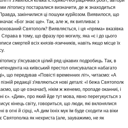
олітті з’явилося кілька історико-географічних робіт, автори
ми літопису постаралися визначити, де ж знаходиться
. Правда, закінчилися ці пошуки курйозом. Виявилося, що
начає «Бог знає ще». Так, але ж, як випливає з
 похований Святополк? Виявляється, і ця «пряма» вказівка
у. Справа в тому, що фразу про могилу, яка «є і до цього
писи смертей всіх князів-язичників, навіть якщо місце їх
су.
ітопису з’ясувався цілий ряд цікавих подробиць. Так, в
ретендента на київський престол описувалася набагато
і», що передував «Повісті временних літ», читаємо: «А
пізній редакції з’являються нові деталі: «І бежа Святополк
наємо, що це означає!), нікім ж женемо, пропаде оканниі, і
дні є». «Дим», про який йде тут мова, явно перегукується з
исує кінець світу, говориться, що люди, які вклонялися
 в огні й сірці, «А дим їхніх мук їм буде сходити на віки
врує Святополка як нехриста (але, зауважимо, не як