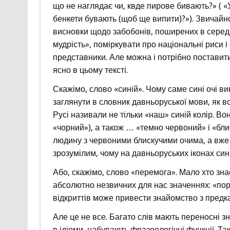
що не наглядає чи, квде пирове бивають?» ( «У к
бенкети бувають (щоб ще випити)?»). Звичайн
висновки щодо забобонів, поширених в середн
мудрість», поміркувати про національні риси і
представники. Але можна і потрібно поставити
ясно в цьому тексті.
Скажімо, слово «синій». Чому саме сині очі ви
заглянути в словник давньоруської мови, як в
Русі називали не тільки «наш» синій колір. Во
«чорний»), а також … «темно червоний» і «бли
людину з червоними блискучими очима, а вже ц
зрозумілим, чому на давньоруських іконах си
Або, скажімо, слово «перемога». Мало хто зна
абсолютно незвичних для нас значеннях: «пораз
відкриттів може привести знайомство з предка
Але це не все. Багато слів мають переносні з
в ідіоми, набувають фразеологічні функції. Та