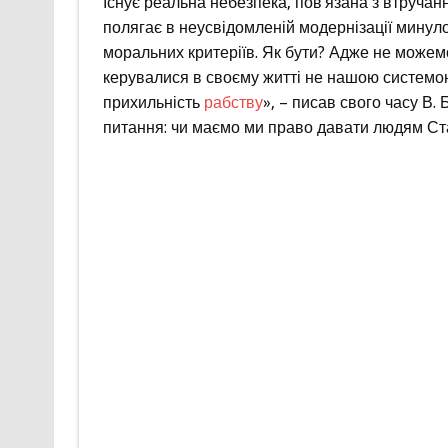
Існує реальна небезпека, пов’язана з втручан
полягає в неусвідомленій модернізації минул
моральних критеріїв. Як бути? Адже не можем
керувалися в своєму житті не нашою системо
прихильність
рабству
», – писав свого часу В.
питання: чи маємо ми право давати людям Ста