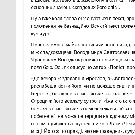
основних значень складових його слів…
Ну а вже коли слова об’єднуються в текст, зроз
положення не безнадійно. Всякий текст може б
культурі.
Перенесемося майже на тисячу років назад, в 
між спадкоємцями Володимира Святославича. По
Ярославом Володимировичем тільки що зазнав 
поля бою. Ось як описує це автор «Повісті вре
«До вечора ж здолавши Ярослав, а Святополк б
раслабеша кістки його, чи не можаше сивіти на к
Берестя, бегаюше з німь. Він же глаголаше: «П
Отроци ж його всилаху супроти: «Їжа хто (хто ж
бежаху з німь. Він же в немочі лежачи і в’схоп
побегнете”, не можаше терцети на єдиному мі
гнівом, прибіжить в пустелю межю Ляхи і Чехи
місці. Його ж по правді, яко неправедних, суду