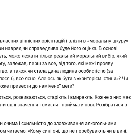
 власних ціннісних орієнтацій і влізти в «моральну шкуру»
и навряд чи справедлива буде його оцінка. В основі
буть, може лежати тільки реальний моральний вибір, який
у, залежав, перш за все, від того, які межі прояву
тво, а також чи стала дана людина особистістю (за
лося б, все ясно. Але ось як бути з «критерієм істини»? Чи
може привести до наміченої мети?
ються, розвиваються, старіють і вмирають. Кожне з них має
и одні значення і смисли і приймати нові. Розібратися в
іми очима і схильністю до зловживання алкогольними
том читаємо: «Кому сині очі, що не перебувають чи в вині,