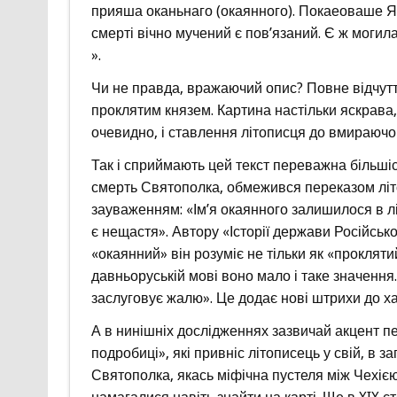
прияша оканьнаго (окаянного). Покаеоваше Яв
смерті вічно мучений є пов’язаний. Є ж могила 
».
Чи не правда, вражаючий опис? Повне відчуття
проклятим князем. Картина настільки яскрава, 
очевидно, і ставлення літописця до вмираючо
Так і сприймають цей текст переважна більшіст
смерть Святополка, обмежився переказом лі
зауваженням: «Ім’я окаянного залишилося в лі
є нещастя». Автору «Історії держави Російсько
«окаянний» він розуміє не тільки як «прокляти
давньоруській мові воно мало і таке значенн
заслуговує жалю». Це додає нові штрихи до ха
А в нинішніх дослідженнях зазвичай акцент пе
подробиці», які привніс літописець у свій, в 
Святополка, якась міфічна пустеля між Чехією 