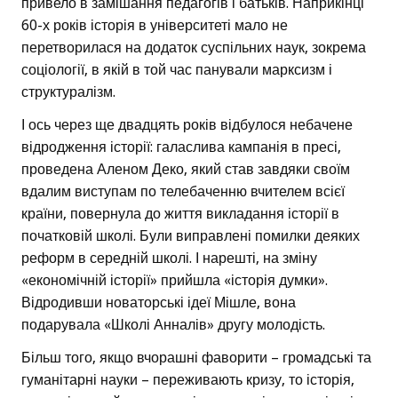
привело в замішання педагогів і батьків. Наприкінці
60-х років історія в університеті мало не
перетворилася на додаток суспільних наук, зокрема
соціології, в якій в той час панували марксизм і
структуралізм.
І ось через ще двадцять років відбулося небачене
відродження історії: галаслива кампанія в пресі,
проведена Аленом Деко, який став завдяки своїм
вдалим виступам по телебаченню вчителем всієї
країни, повернула до життя викладання історії в
початковій школі. Були виправлені помилки деяких
реформ в середній школі. І нарешті, на зміну
«економічній історії» прийшла «історія думки».
Відродивши новаторські ідеї Мішле, вона
подарувала «Школі Анналів» другу молодість.
Більш того, якщо вчорашні фаворити – громадські та
гуманітарні науки – переживають кризу, то історія,