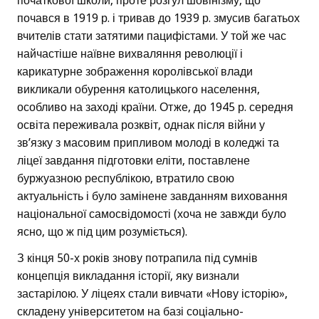
початкової школи, проте розгул шовінізму, що
почався в 1919 р. і тривав до 1939 р. змусив багатьох
вчителів стати затятими пацифістами. У той же час
найчастіше наївне вихваляння революції і
карикатурне зображення королівської влади
викликали обурення католицького населення,
особливо на заході країни. Отже, до 1945 р. середня
освіта переживала розквіт, однак після війни у
зв’язку з масовим припливом молоді в коледжі та
ліцеї завдання підготовки еліти, поставлене
буржуазною республікою, втратило свою
актуальність і було замінене завданням виховання
національної самосвідомості (хоча не завжди було
ясно, що ж під цим розуміється).
З кінця 50-х років знову потрапила під сумнів
концепція викладання історії, яку визнали
застарілою. У ліцеях стали вивчати «Нову історію»,
складену університетом на базі соціально-