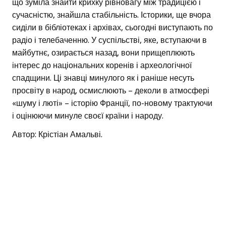
що зуміла знайти крихку рівновагу між традицією і
сучасністю, знайшла стабільність. Історики, ще вчора
сиділи в бібліотеках і архівах, сьогодні виступають по
радіо і телебаченню. У суспільстві, яке, вступаючи в
майбутнє, озирається назад, вони прищеплюють
інтерес до національних коренів і археологічної
спадщини. Ці знавці минулого як і раніше несуть
просвіту в народ, осмислюють – деколи в атмосфері
«шуму і люті» – історію Франції, по-новому трактуючи
і оцінюючи минуле своєї країни і народу.
Автор: Крістіан Амальві.