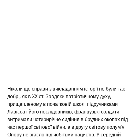
Ніколи ще справи з викладанням історії не були так
добрі, як в XX ст. Завдяки патріотичному духу,
прищепленому в початковій школі підручниками
Лавісса і його послідовників, французькі солдати
витримали чотирирічне сидіння в брудних окопах під
час першої світової війни, а в другу світову полум’я
Опору не згасло під чобітьми нацистів. У середній