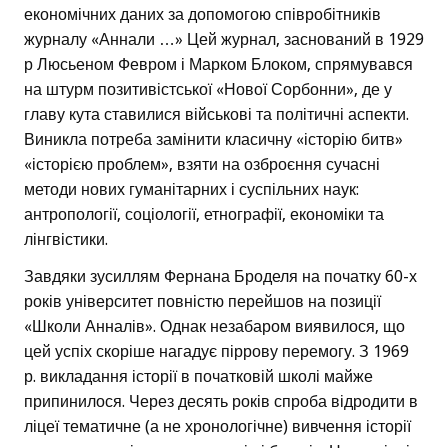
економічних даних за допомогою співробітників
журналу «Аннали …» Цей журнал, заснований в 1929
р Люсьеном Февром і Марком Блоком, спрямувався
на штурм позитивістської «Нової Сорбонни», де у
главу кута ставилися військові та політичні аспекти.
Виникла потреба замінити класичну «історію битв»
«історією проблем», взяти на озброєння сучасні
методи нових гуманітарних і суспільних наук:
антропології, соціології, етнографії, економіки та
лінгвістики.
Завдяки зусиллям Фернана Броделя на початку 60-х
років університет повністю перейшов на позиції
«Школи Анналів». Однак незабаром виявилося, що
цей успіх скоріше нагадує піррову перемогу. З 1969
р. викладання історії в початковій школі майже
припинилося. Через десять років спроба відродити в
ліцеї тематичне (а не хронологічне) вивчення історії