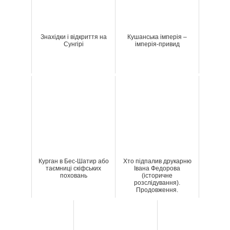
Знахідки і відкриття на
Кушанська імперія –
Сунгірі
імперія-привид
Курган в Бес-Шатир або
Хто підпалив друкарню
таємниці скіфських
Івана Федорова
поховань
(історичне
розслідування).
Продовження.