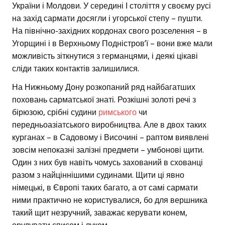
України і Молдови. У середині І століття у своєму русі
на захід сармати досягли і угорської степу – пушти.
На північно-західних кордонах свого розселення – в
Угорщині і в Верхньому Подністров’ї – вони вже мали
можливість зіткнутися з германцями, і деякі цікаві
сліди таких контактів залишилися.
На Нижньому Дону розкопаний ряд найбагатших
поховань сарматської знаті. Розкішні золоті речі з
бірюзою, срібні судини
римського
чи
передньоазіатського виробництва. Але в двох таких
курганах – в Садовому і Височині – раптом виявлені
зовсім непоказні залізні предмети – умбонові щити.
Один з них був навіть чомусь захований в схованці
разом з найціннішими судинами. Щити ці явно
німецькі, в Європі таких багато, а от самі сармати
ними практично не користувалися, бо для вершника
такий щит незручний, заважає керувати конем,