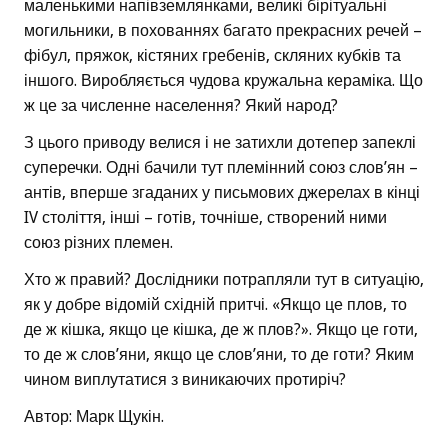
маленькими напівземлянками, великі бірітуальні
могильники, в похованнях багато прекрасних речей –
фібул, пряжок, кістяних гребенів, скляних кубків та
іншого. Виробляється чудова кружальна кераміка. Що
ж це за численне населення? Який народ?
З цього приводу велися і не затихли дотепер запеклі
суперечки. Одні бачили тут племінний союз слов’ян –
антів, вперше згаданих у письмових джерелах в кінці
IV століття, інші – готів, точніше, створений ними
союз різних племен.
Хто ж правий? Дослідники потрапляли тут в ситуацію,
як у добре відомій східній притчі. «Якщо це плов, то
де ж кішка, якщо це кішка, де ж плов?». Якщо це готи,
то де ж слов’яни, якщо це слов’яни, то де готи? Яким
чином виплутатися з виникаючих протиріч?
Автор: Марк Щукін.