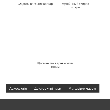
Слідами волзьких болгар
Музей, який збирає
літери
Щось не так з троянським
конем
Археологія
Доісторичні часи
Мандрівки часом