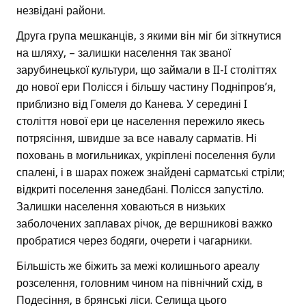
незвідані райони.
Друга група мешканців, з якими він міг би зіткнутися
на шляху, – залишки населення так званої
зарубинецької культури, що займали в II-I століттях
до нової ери Полісся і більшу частину Подніпров’я,
приблизно від Гомеля до Канева. У середині I
століття нової ери це населення пережило якесь
потрясіння, швидше за все навалу сарматів. Ні
поховань в могильниках, укріплені поселення були
спалені, і в шарах пожеж знайдені сарматські стріли;
відкриті поселення занедбані. Полісся запустіло.
Залишки населення ховаються в низьких
заболочених заплавах річок, де вершникові важко
пробратися через бодяги, очерети і чагарники.
Більшість же біжить за межі колишнього ареалу
розселення, головним чином на північний схід, в
Подесіння, в брянські ліси. Селища цього