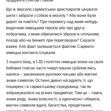
орудувати списом і луком.
Що ж змусило сарматських аристократів цінувати
шити і забрати з собою в могилу ? Або вони були
дорогі як пам’ять? Про перемогу над яким-небудь
видатним німецьким героєм або про друга-
побратима, з яким обмінялися зброєю в спільному
поході або на бенкеті при переговорах? Сказати
важко. Але факт залишається фактом. Сармато-
німецькі контакти існували.
З іншого боку, в I-III століттях німецькі воїни на своїх
бойових списах часто інкрустували сріблом якісь
написи – заклинання рунічних письмо або магічні
знаки-символи. Останні дивно нагадують ті, що
поширені і в сарматському середовищі, так як
зображувалися на різних предметах. Там це – тамги,
знаки роду, знаки власності, а одночасно і обереги,
магічні символи вдачі, багатства, процвітання,