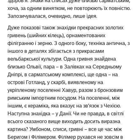
здоров’я. Знаки на списах дуже близькі сарматським,
хоча, за одним винятком, не повторюють їх повністю.
Запозичувалася, очевидно, лише ідея.
Дуже показові також знахідки прекрасних золотих
гривень (шийних кілець), орнаментованих
філігранню і зерню. З одного боку, техніка антична, з
іншого в деталях збігається з прикрасами
вельбаркської культури. Одна гривня знайдена
близько Ольвії, пара – в Залівках на Середньому
Дніпрі, в сарматському комплексі, ще одна – на
острові Готланд, у скарбі, виявленому на
укріпленому поселенні Хавур, разом з бронзовим
римським імпортним посудом. На поселенні, між
іншим, є кераміка, яка вказує на зв’язок з Чехією.
Наступна знахідка – у Данії. Чи не правда, в світлі
всього сказаного вище виходить досить виразна
картина? Умбоном, списи, гривні – все це час між
Беригом і Філімером. Філімер рухався не зовсім в