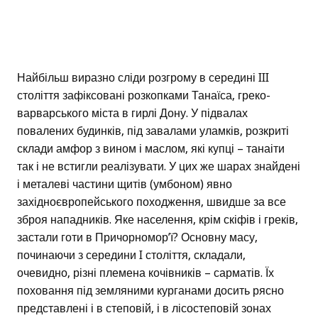
Найбільш виразно сліди розгрому в середині III
століття зафіксовані розкопками Танаїса, греко-
варварського міста в гирлі Дону. У підвалах
повалених будинків, під завалами уламків, розкриті
склади амфор з вином і маслом, які купці – танаіти
так і не встигли реалізувати. У цих же шарах знайдені
і металеві частини щитів (умбоном) явно
західноєвропейського походження, швидше за все
зброя нападників. Яке населення, крім скіфів і греків,
застали готи в Причорномор’ї? Основну масу,
починаючи з середини I століття, складали,
очевидно, різні племена кочівників – сарматів. Їх
поховання під земляними курганами досить рясно
представлені і в степовій, і в лісостеповій зонах