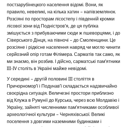
постзарубінецкого населення відомі. Вони, як
правило, невеликі, на кілька хатин – напівземлянок.
Розсіяні по просторам лісостепу і південній кромки
лісової зони від Подністров’я, де ця публіка
змішується з прибуваючими сюди ж пшеворцями, і до
Сіверського Дінця, на півночі – до Смоленщини. Це
розсіяне і рідкісне населення навряд чи могло чинити
серйозний опір готам Філімера. Сарматів так само, як
ми знаємо, він розбив. І дійсно, сарматські пам’ятники
III-IV століть в Україні майже невідомі.
У середині – другій половині III століття в
Причорномор’ї і Подунав’ї складається надзвичайно
своєрідна ситуація. Величезні простори приблизно
від Клужа в Румунії до Курська, через всю Молдавію і
Україну, зайняті численними пам’ятниками особливої
археологічної культури – Черняхівської. Великі
поселення з довгими наземними будинками і