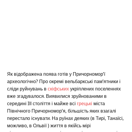
Як відображена поява готів у Причорномор’ї
археологічно? Про окремі вельбаркські пам’ятники і
сліди руйнувань в
скіфських
укріплених поселеннях
вже згадувалося. Виявилися зруйнованими в
середині IІІ століття і майже всі
грецькі
міста
Північного Причорномор’я, більшість яких взагалі
перестало існувати. На руїнах деяких (в Тирі, Танаїсі,
можливо, в Ольвії ) життя в якійсь мірі