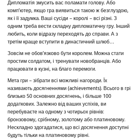
Дипломатія змусить вас поламати голову. Або
комп’ютер, якщо гра виявиться такою ж безглуздою,
як і її задумка. Ваші сусіди – королі – всі різні. З
одним треба вести складну дипломатичну гру. Інший
любить, коли відразу переходять до справи. А з
третім краще вступити в династичний шлюб…
Зовсім не обов’язково бути королем. Можна стати
простим солдатом, і тренувати новобранців. Або
працювати в кузні, на благо перемоги.
Мета гри – зібрати всі можливі нагороди. Їх
називають досягненнями (achievements). Всього в грі
близько 50 основних досягнень, і більше 100
додаткових. Залежно від ваших успіхів, ви
перебуваєте на одному з чотирьох рівнів:
бронзовому, срібному, золотому або платиновому.
Нескладно здогадатися, що всі досягнення доступні
будуть тільки на платиновому рівні.