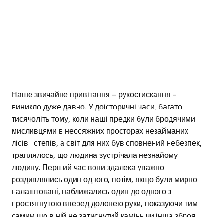
Наше звичайне привітання – рукостискання –
виникло дуже давно. У доісторичні часи, багато
тисячоліть тому, коли наші предки були бродячими
мисливцями в неосяжних просторах незайманих
лісів і степів, а світ для них був сповнений небезпек,
траплялось, що людина зустрічала незнайому
людину. Перший час вони здалека уважно
роздивлялись один одного, потім, якщо були мирно
налаштовані, наближались один до одного з
простягнутою вперед долонею руки, показуючи тим
самим що в ній не затиснутий камінь чи інша зброя.