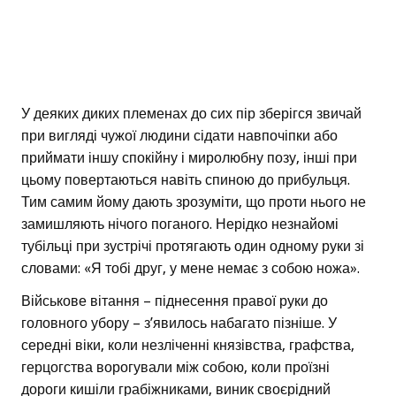
У деяких диких племенах до сих пір зберігся звичай
при вигляді чужої людини сідати навпочіпки або
приймати іншу спокійну і миролюбну позу, інші при
цьому повертаються навіть спиною до прибульця.
Тим самим йому дають зрозуміти, що проти нього не
замишляють нічого поганого. Нерідко незнайомі
тубільці при зустрічі протягають один одному руки зі
словами: «Я тобі друг, у мене немає з собою ножа».
Військове вітання – піднесення правої руки до
головного убору – з’явилось набагато пізніше. У
середні віки, коли незліченні князівства, графства,
герцогства ворогували між собою, коли проїзні
дороги кишіли грабіжниками, виник своєрідний