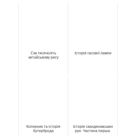
Сім тисячоліть
Історія гасової лампи
китайському рису
Коперник та історія
Історія скандинавських
бутерброда
рун. Частина перша.