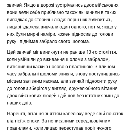
звичай. Якщо в дорозі зустрічались двоє військових,
вони вели себе приблизно також як чинили в таких
випадках доісторичні люди: перш ніж зблизитьсь,
лицарі здалека вивчали один одного, потім, якщо у
них були мирні наміри, кожен підносив до голови
руку і піднімав забрало свого шолома.
Цей звичай міг виникнути не раніше 13-го століття,
коли увійшли до вживання шоломи з забралом,
витіснивши каски з носовою пластиною. З плином
часу забральні шоломи зникли, знову поступившись
місцем залізним каскам, але звичай підносити руку
до голови зберігся у вигляді дружелюбного вітання
двох військових людей і дійшов без істотних змін до
наших днів.
Нарешті, вітання зняттям капелюху веде свій початок
від тієї ж епохи. За неписаними середньовічним
правилами, коли лицар переступав поріг чужого