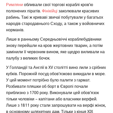
Римляни
обливали свої торгові кораблі кров’ю
полонених піратів.
Фінікійці
заколювали красивих
рабинь. Такі ж криваві звичаї побутували у багатьох
народів стародавнього Сходу, а також у войовничих
норманів.
Лише в ранньому Середньовіччі кораблебудівники
знову перейшли на кров жертовних тварин, а потім
замінили її червоним вином, яке щедро виливали на
палубу з великих бочок.
У Голландії та Англії в XV столітті вино лили з срібних
кубків. Порожній посуд обов’язково викидали в море.
У цей момент потрібно було палити з гармат.
Розбивати пляшки об борт в Європі почали
приблизно з 1700 року. Виконували цей обов’язок
тільки чоловіки – капітани або власники верфей.
Лише з 1811 року стали запрошувати на верфі жінок,
в основному шляхетних дам. Тільки з кінця XIX