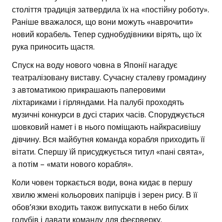
століття традиція затвердила їх на «постійну роботу».
Раніше вважалося, що вони можуть «наврочити»
новий корабель. Тепер суднобудівники вірять, що їх
рука приносить щастя.
Спуск на воду нового човна в Японії нагадує
театралізовану виставу. Сучасну сталеву громадину
з автоматикою прикрашають паперовими
ліхтариками і гірляндами. На палубі проходять
музичні конкурси в дусі старих часів. Споруджується
шовковий намет і в нього поміщають найкрасивішу
дівчину. Вся майбутня команда корабля приходить її
вітати. Спершу їй присуджується титул «пані свята»,
а потім – «мати нового корабля».
Коли човен торкається води, вона кидає в першу
хвилю жмені кольорових папірців і зерен рису. В її
обов’язки входить також випускати в небо білих
голубів і давати команду для феєрверку.