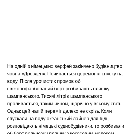
На одній з німецьких верфей закінчено будівництво
човна «Дрезден». Починається церемонія спуску на
воду. Після урочистих промов об
свіжопофарбований борт розбивають пляшку
шампанського. Тисячі літрів шампанського
проливається, таким чином, щорічно у всьому світі.
Однак цей напій переміг далеко не скрізь. Коли
спускали на воду океанський лайнер для Індії,
розповідають німецькі суднобудівники, то розбивали
об борт величезну пляшку з кокосовим молоком.