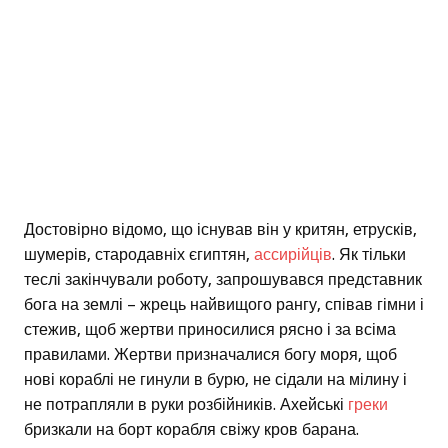
Достовірно відомо, що існував він у критян, етрусків,
шумерів, стародавніх єгиптян,
ассирійців
. Як тільки
теслі закінчували роботу, запрошувався представник
бога на землі – жрець найвищого рангу, співав гімни і
стежив, щоб жертви приносилися рясно і за всіма
правилами. Жертви призначалися богу моря, щоб
нові кораблі не гинули в бурю, не сідали на мілину і
не потрапляли в руки розбійників. Ахейські
греки
бризкали на борт корабля свіжу кров барана.