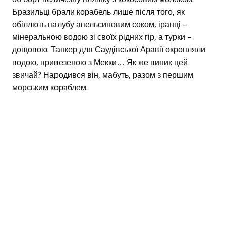
Бразильці брали корабель лише після того, як
обіллють палубу апельсиновим соком, іранці –
мінеральною водою зі своїх рідних гір, а турки –
дощовою. Танкер для Саудівської Аравії окропляли
водою, привезеною з Мекки… Як же виник цей
звичай? Народився він, мабуть, разом з першим
морським кораблем.