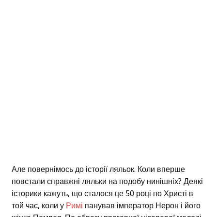
Але повернімось до історії ляльок. Коли вперше
повстали справжні ляльки на подобу нинішніх? Деякі
історики кажуть, що сталося це 50 році по Христі в
той час, коли у
Римі
панував імператор Нерон і його