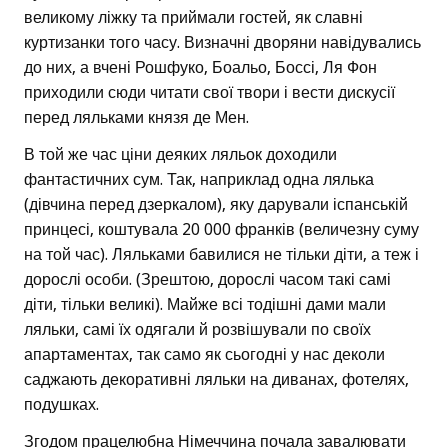
великому ліжку та приймали гостей, як славні
куртизанки того часу. Визначні дворяни навідувались
до них, а вчені Рошфуко, Боальо, Боссі, Ля Фон
приходили сюди читати свої твори і вести дискусії
перед ляльками князя де Мен.
В той же час ціни деяких ляльок доходили
фантастичних сум. Так, наприклад одна лялька
(дівчина перед дзеркалом), яку дарували іспанській
принцесі, коштувала 20 000 франків (величезну суму
на той час). Ляльками бавилися не тільки діти, а теж і
дорослі особи. (Зрештою, дорослі часом такі самі
діти, тільки великі). Майже всі тодішні дами мали
ляльки, самі їх одягали й розвішували по своїх
апартаментах, так само як сьогодні у нас деколи
саджають декоративні ляльки на диванах, фотелях,
подушках.
Згодом працелюбна Німеччина почала завалювати