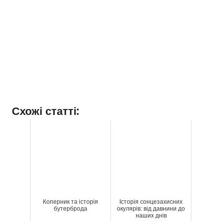
Схожі статті:
Коперник та історія
Історія сонцезахисних
бутерброда
окулярів: від давнини до
наших днів