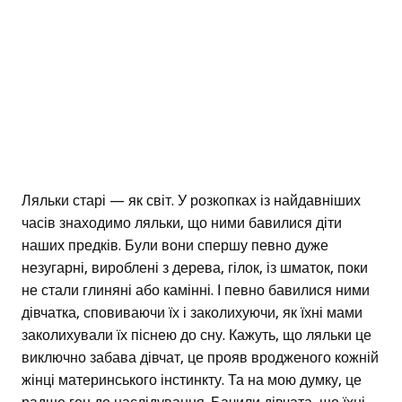
Ляльки старі — як світ. У розкопках із найдавніших
часів знаходимо ляльки, що ними бавилися діти
наших предків. Були вони спершу певно дуже
незугарні, вироблені з дерева, гілок, із шматок, поки
не стали глиняні або камінні. І певно бавилися ними
дівчатка, сповиваючи їх і заколихуючи, як їхні мами
заколихували їх піснею до сну. Кажуть, що ляльки це
виключно забава дівчат, це прояв вродженого кожній
жінці материнського інстинкту. Та на мою думку, це