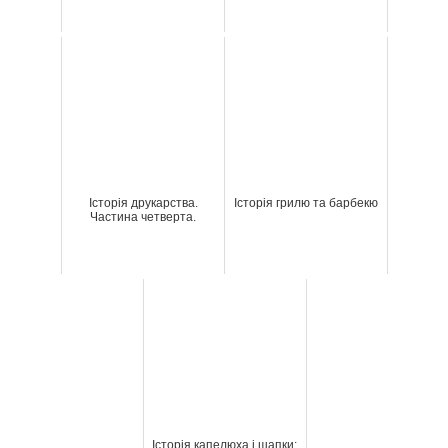
Історія друкарства.
Історія грилю та барбекю
Частина четверта.
Історія капелюха і шапки: