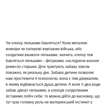
Чи хлопці ляльками бавляться? Коли металеві
жовніри чи паперові вирізанки війська, або
солдатики вважати ляльками, значить: хлопці теж
бавляться ляльками – фігурками, наслідуючи воєнне
ремесло старших. Діти трактують забаву зовсім
поважно, як реальну дію. Забава дитини позволяє
нам простежити її психологію, вона є тим дзеркалом,
в якому відбивається душа дитини. А коли ті два роди
забав: дівчат ляльками, а хлопців солдатиками
зіставимо побіч себе, то можна дійти до висновку, що
тут грає головну роль не материнський інстинкт у