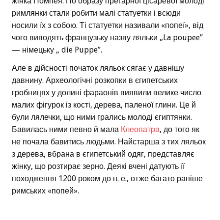
жінка Помпея. По образу прегарної цісаревої молоді
римлянки стали робити малі статуетки і всюди
носили їх з собою. Ті статуетки називали «попеї», від
чого виводять французьку назву ляльки „La poupee”
— німецьку „ die Puppe”.
Але в дійсності початок ляльок сягає у давнішу
давнину. Археологічні розкопки в єгипетських
гробницях у долині фараонів виявили велике число
малих фігурок із кості, дерева, паленої глини. Це й
були лялечки, що ними грались молоді єгиптянки.
Бавилась ними певно й мала
Клеопатра
, до того як
не почала бавитись людьми. Найстарша з тих ляльок
з дерева, вбрана в єгипетський одяг, представляє
жінку, що розтирає зерно. Деякі вчені датують її
походження 1200 роком до н. е., отже багато раніше
римських «попей».