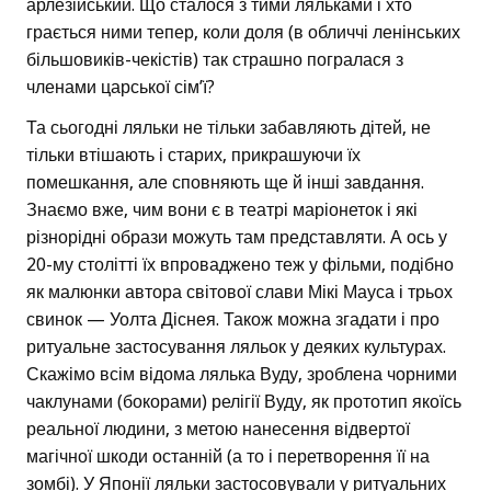
арлезійський. Що сталося з тими ляльками і хто
грається ними тепер, коли доля (в обличчі ленінських
більшовиків-чекістів) так страшно погралася з
членами царської сім’ї?
Та сьогодні ляльки не тільки забавляють дітей, не
тільки втішають і старих, прикрашуючи їх
помешкання, але сповняють ще й інші завдання.
Знаємо вже, чим вони є в театрі маріонеток і які
різнорідні образи можуть там представляти. А ось у
20-му столітті їх впроваджено теж у фільми, подібно
як малюнки автора світової слави Мікі Мауса і трьох
свинок — Уолта Діснея. Також можна згадати і про
ритуальне застосування ляльок у деяких культурах.
Скажімо всім відома лялька Вуду, зроблена чорними
чаклунами (бокорами) релігії Вуду, як прототип якоїсь
реальної людини, з метою нанесення відвертої
магічної шкоди останній (а то і перетворення її на
зомбі). У Японії ляльки застосовували у ритуальних