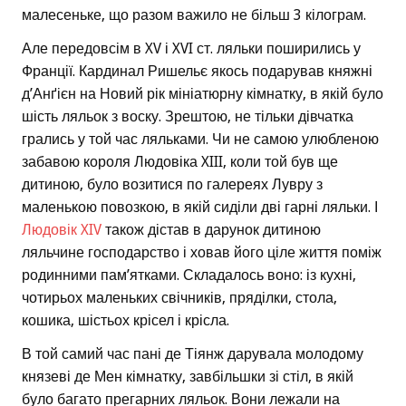
малесеньке, що разом важило не більш 3 кілограм.
Але передовсім в XV і XVI ст. ляльки поширились у
Франції. Кардинал Ришельє якось подарував княжні
д’Анґієн на Новий рік мініатюрну кімнатку, в якій було
шість ляльок з воску. Зрештою, не тільки дівчатка
грались у той час ляльками. Чи не самою улюбленою
забавою короля Людовіка XIII, коли той був ще
дитиною, було возитися по галереях Лувру з
маленькою повозкою, в якій сиділи дві гарні ляльки. І
Людовік XIV
також дістав в дарунок дитиною
ляльчине господарство і ховав його ціле життя поміж
родинними пам’ятками. Складалось воно: із кухні,
чотирьох маленьких свічників, пряділки, стола,
кошика, шістьох крісел і крісла.
В той самий час пані де Тіянж дарувала молодому
князеві де Мен кімнатку, завбільшки зі стіл, в якій
було багато прегарних ляльок. Вони лежали на