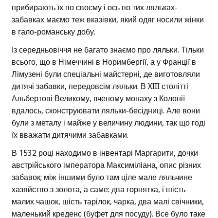
прибирають їх по своєму і ось по тих ляльках-
забавках маємо теж вказівки, який одяг носили жінки
в гало-романську добу.
Із середньовіччя не багато знаємо про ляльки. Тільки
всього, що в Німеччині в Норимбергії, а у Франції в
Лімузені були спеціальні майстерні, де виготовляли
дитячі забавки, передовсім ляльки. В XIII столітті
Альбертові Великому, вченому монаху з Колонії
вдалось, сконструювати ляльки-бесідниці. Але вони
були з металу і майже у величину людини, так що годі
їх вважати дитячими забавками.
В 1532 році находимо в інвентарі Маргарити, дочки
австрійського імператора Максиміліана, опис різних
забавок; між іншими було там ціле мале ляльчине
хазяйство з золота, а саме: два горнятка, і шість
малих чашок, шість тарілок, чарка, два малі свічники,
маленький креденс (буфет для посуду). Все було таке