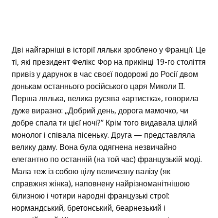
Дві найгарніші в історії ляльки зроблено у Франції. Це
ті, які президент Фелікс Фор на прикінці 19-го століття
привіз у дарунок в час своєї подорожі до Росії двом
донькам останнього російського царя Миколи II.
Перша лялька, велика русява «артистка», говорила
дуже виразно: „Добрий день, дорога мамочко, чи
добре спала ти цієї ночі?” Крім того видавала цілий
монолог і співала пісеньку. Друга — представляла
велику даму. Вона була одягнена незвичайно
елегантно по останній (на той час) французькій моді.
Мала теж із собою цілу величезну валізу (як
справжня жінка), наповнену найрізноманітнішою
білизною і чотири народні французькі строї:
нормандський, бретонський, беарнезький і