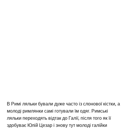
В Римі ляльки бували дуже часто із слонової кістки, а
молоді римлянки самі готували їм одяг. Римські
ляльки переходять відтак до Галії, після того як її
здобуває Юлій Цезар і знову тут молоді галійки