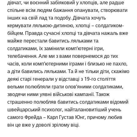
дівчат, чи воєнний забіяковий у хлопців, але радше
спільне всім людям бажання опанувати, створювати
інших на свій лад та подобу. Дівчата хочуть
кермувати лялькою-дитиною, хлопці – солдатиком-
бійцем. Правда сучасні хлопці та дівчата нажаль вже
майже перестали бавитись ляльками та
солдатиками, їх замінили комп’ютерні ігри,
телебачення. Але ми з вами повернемося до тих
часів, коли комп’ютерними іграми і близько не пахло,
а діти бавились ляльками. Та й не тільки діти, скажімо
деякі старі генерали у відставці з 19-го століття
вельми полюбляли грати олов’яними солдатиками,
зводячи ними уявні військові кампанії. Також
страшенно полюбляв бавитись солдатиками відомий
швейцарський психолог, найталановитіший учень
самого Фрейда – Карл Густав Юнг, причому любив
він це вже у доволі зрілому віці.