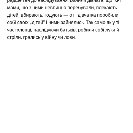
радше ген до наслідування. Бачили дівчата, що їхні
мами, що з ними невпинно перебували, плекають
дітей, вбирають, годують — от і дівчатка поробили
собі своїх „дітей” і ними зайнялись. Так само як у ті
часі хлопці, наслідуючи батьків, робили собі луки й
стріли, грались у війну чи лови.