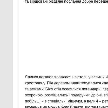
та віршовані різдвяні послання добре переда
Ялинка встановлювалася на столі, у великій к
хрестовину. Під деревом влаштовувалися «пан
та вежами. Біля стін оселялися легендарні пер
охороною, розмішались і подарунки: дрібні, згі
побільші – в спеціальні мішечки, а великі – р
вручення не можна було й знати, що там знаход