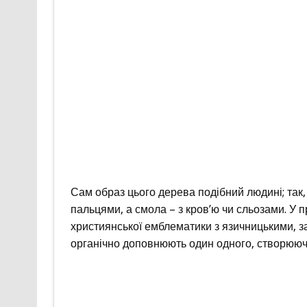
Сам образ цього дерева подібний людині; так, 
пальцями, а смола – з кров’ю чи сльозами. У
християнської емблематики з язичницькими, 
органічно доповнюють один одного, створюю