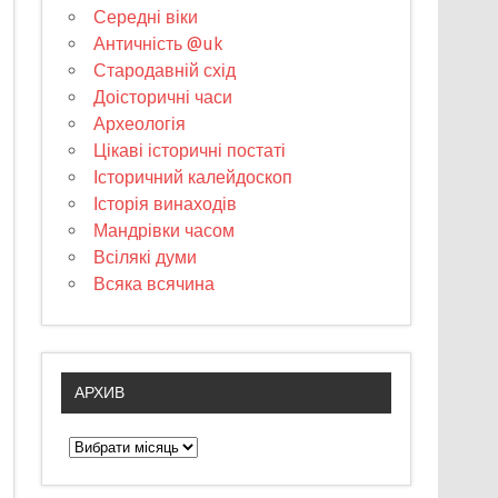
Середні віки
Античність @uk
Стародавній схід
Доісторичні часи
Археологія
Цікаві історичні постаті
Історичний калейдоскоп
Історія винаходів
Мандрівки часом
Всілякі думи
Всяка всячина
АРХИВ
А
р
х