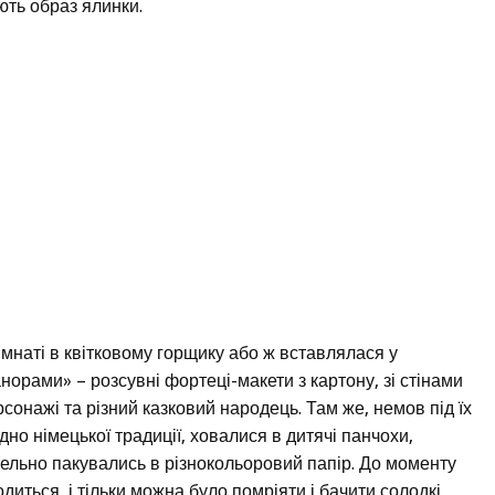
ють образ ялинки.
імнаті в квітковому горщику або ж вставлялася у
орами» – розсувні фортеці-макети з картону, зі стінами
сонажі та різний казковий народець. Там же, немов під їх
дно німецької традиції, ховалися в дитячі панчохи,
етельно пакувались в різнокольоровий папір. До моменту
иться, і тільки можна було помріяти і бачити солодкі