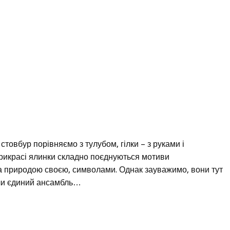
стовбур порівняємо з тулубом, гілки – з руками і
 прикрасі ялинки складно поєднуються мотиви
за природою своєю, символами. Однак зауважимо, вони тут
чи єдиний ансамбль…