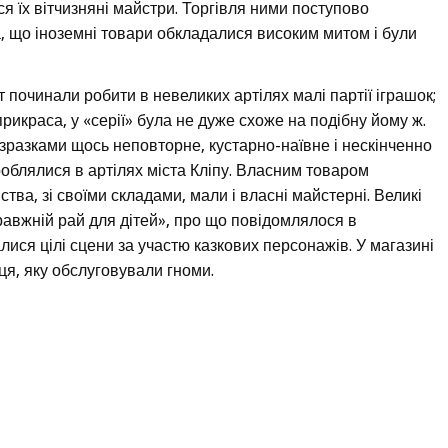
я їх вітчизняні майстри. Торгівля ними поступово
 що іноземні товари обкладалися високим митом і були
ят починали робити в невеликих артілях малі партії іграшок;
рикраса, у «серії» була не дуже схоже на подібну йому ж.
разками щось неповторне, кустарно-наївне і нескінченно
облялися в артілях міста Кліпу. Власним товаром
тва, зі своїми складами, мали і власні майстерні. Великі
равжній рай для дітей», про що повідомлялося в
лися цілі сцени за участю казкових персонажів. У магазині
я, яку обслуговували гноми.