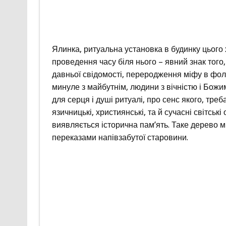
Ялинка, ритуальна установка в будинку цього
проведення часу біля нього – явний знак того,
давньої свідомості, переродження міфу в фоль
минуле з майбутнім, людини з вічністю і Бож
для серця і душі ритуалі, про сенс якого, тре
язичницькі, християнські, та й сучасні світські
виявляється історична пам’ять. Таке дерево м
переказами напівзабутої старовини.