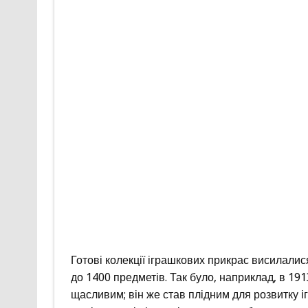
Готові колекції іграшкових прикрас висилали
до 1400 предметів. Так було, наприклад, в 1913 
щасливим; він же став плідним для розвитку іг