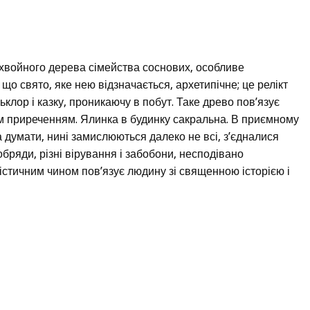
 хвойного дерева сімейства соснових, особливе
 що свято, яке нею відзначається, архетипічне; це релікт
клор і казку, проникаючу в побут. Таке древо пов’язує
им приреченням. Ялинка в будинку сакральна. В приємному
ба думати, нині замислюються далеко не всі, з’єдналися
 обряди, різні вірування і забобони, несподівано
істичним чином пов’язує людину зі священною історією і