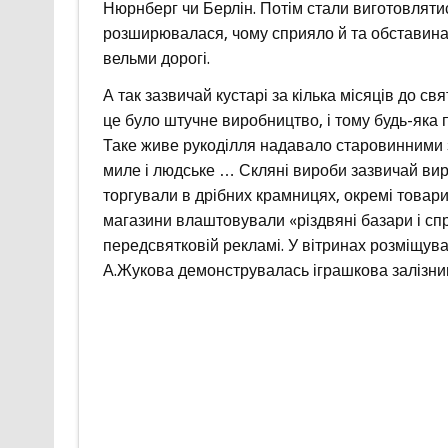
Нюрнберг чи Берлін. Потім стали виготовлятис
розширювалася, чому сприяло й та обставина,
вельми дорогі.
А так зазвичай кустарі за кілька місяців до св
це було штучне виробництво, і тому будь-яка п
Таке живе рукоділля надавало старовинними з
миле і людське … Скляні вироби зазвичай вир
торгували в дрібних крамницях, окремі товарис
магазини влаштовували «різдвяні базари і сп
передсвятковій рекламі. У вітринах розміщува
А.Жукова демонструвалась іграшкова залізниц