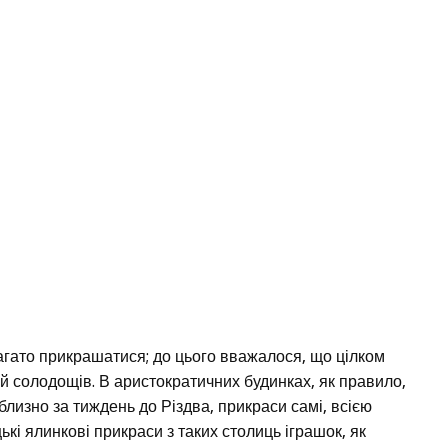
багато прикрашатися; до цього вважалося, що цілком
чай солодощів. В аристократичних будинках, як правило,
лизно за тиждень до Різдва, прикраси самі, всією
кі ялинкові прикраси з таких столиць іграшок, як