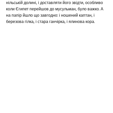
нільській долині, і доставляти його звідти, особливо
коли Єгипет перейшов до мусульман, було важко. А
на папір йшло що завгодно: і ношений каптан, і
березова гілка, і стара ганчірка, і ялинова кора.