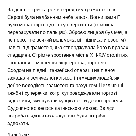
За двісті – триста років перед тим грамотність в
Європі була надбанням небагатьох. Вогнищами її
були монастирі і рідкісні університети (їх можна
перерахувати по пальцях). Зброєю лицаря був меч, а
не перо, і не всякий вельможа міг підписати своє ім’я
навіть під грамотою, яка стверджувала його в правах
спадщини. Стрімке зростання міст в ХІІІ-XIV століттях,
зростання і зміцнення бюргерства, торгівля зі
Сходом на півдні і ганзейські операції на півночі
зажадали величезної кількості тямущих людей, які
добре володіють грамотою та рахунком. Незліченні
тяжби і суперечки, котрі супроводжували торгові
відносини, змушували купців вести дорогі процеси.
Судочинство велося латинською мовою. Звідси
потреба в «донатах» – купцям були потрібні
адвокати.
Далі буде.