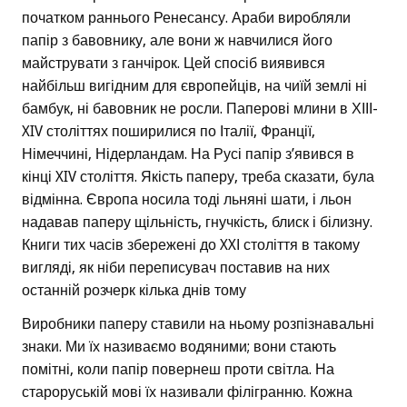
початком раннього Ренесансу. Араби виробляли
папір з бавовнику, але вони ж навчилися його
майструвати з ганчірок. Цей спосіб виявився
найбільш вигідним для європейців, на чиїй землі ні
бамбук, ні бавовник не росли. Паперові млини в ХІІІ-
XIV століттях поширилися по Італії, Франції,
Німеччині, Нідерландам. На Русі папір з’явився в
кінці XIV століття. Якість паперу, треба сказати, була
відмінна. Європа носила тоді льняні шати, і льон
надавав паперу щільність, гнучкість, блиск і білизну.
Книги тих часів збережені до XXІ століття в такому
вигляді, як ніби переписувач поставив на них
останній розчерк кілька днів тому
Виробники паперу ставили на ньому розпізнавальні
знаки. Ми їх називаємо водяними; вони стають
помітні, коли папір повернеш проти світла. На
староруській мові їх називали філігранню. Кожна