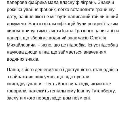
паперова фабрика мала власну філігрань. Знаючи
роки існування фабрик, легко встановити граничну
дату, раніше якої не міг бути написаний той чи інший
документ. Багато фальсифікацій були розкриті таким
чином: припустимо, листи Івана Грозного написані на
папері, що зберігає водяний знак часів Олексія
Михайловича, – ясно, що це підробка. Існує підсобна
наукова дисципліна, що займається вивченням
водяних знаків.
Папір, з його дешевизною і доступністю, став однією
з найважливіших умов, що підготували
книгодрукування. Честь його винаходу, як ми вже
говорили, належить геніальному Іоанну Гутенбергу,
заслуги якого перед людством незмірні.