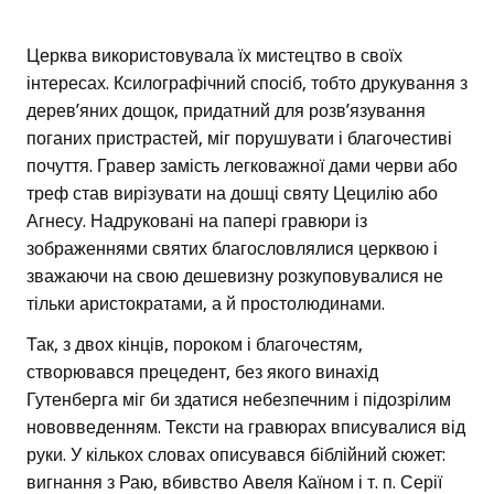
Церква використовувала їх мистецтво в своїх
інтересах. Ксилографічний спосіб, тобто друкування з
дерев’яних дощок, придатний для розв’язування
поганих пристрастей, міг порушувати і благочестиві
почуття. Гравер замість легковажної дами черви або
треф став вирізувати на дошці святу Цецилію або
Агнесу. Надруковані на папері гравюри із
зображеннями святих благословлялися церквою і
зважаючи на свою дешевизну розкуповувалися не
тільки аристократами, а й простолюдинами.
Так, з двох кінців, пороком і благочестям,
створювався прецедент, без якого винахід
Гутенберга міг би здатися небезпечним і підозрілим
нововведенням. Тексти на гравюрах вписувалися від
руки. У кількох словах описувався біблійний сюжет:
вигнання з Раю, вбивство Авеля Каїном і т. п. Серії