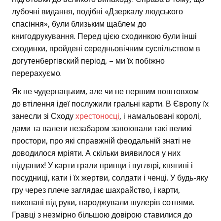
лубочні видання, подібні «Дзеркалу людського
спасіння», були близьким щаблем до
книгодрукування. Перед цією сходинкою були інші
сходинки, пройдені середньовічним суспільством в
догутенбергівский період, – ми їх побіжно
перерахуємо.
Як не чудернацьким, але чи не першим поштовхом
до втілення ідеї послужили гральні карти. В Європу їх
занесли зі Сходу
хрестоносці
, і намальовані королі,
дами та валети незабаром завоювали такі великі
простори, про які справжній феодальній знаті не
доводилося мріяти. А скільки виявилося у них
підданих! У карти грали принци і вуглярі, княгині і
посудниці, кати і їх жертви, солдати і ченці. У будь-яку
гру через плече заглядає шахрайство, і карти,
виконані від руки, народжували шулерів сотнями.
Гравці з незмірно більшою довірою ставилися до