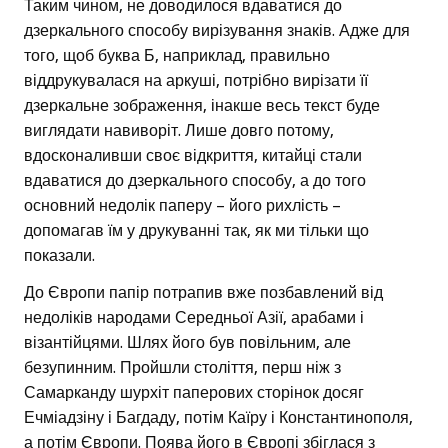
Таким чином, не доводилося вдаватися до
дзеркального способу вирізування знаків. Адже для
того, щоб буква Б, наприклад, правильно
віддрукувалася на аркуші, потрібно вирізати її
дзеркальне зображення, інакше весь текст буде
виглядати навиворіт. Лише довго потому,
вдосконаливши своє відкриття, китайці стали
вдаватися до дзеркального способу, а до того
основний недолік паперу – його рихлість –
допомагав їм у друкуванні так, як ми тільки що
показали.
До Європи папір потрапив вже позбавлений від
недоліків народами Середньої Азії, арабами і
візантійцями. Шлях його був повільним, але
безупинним. Пройшли століття, перш ніж з
Самарканду шурхіт паперових сторінок досяг
Ечміадзіну і Багдаду, потім Каїру і Константинополя,
а потім Європи. Поява його в Європі збіглася з