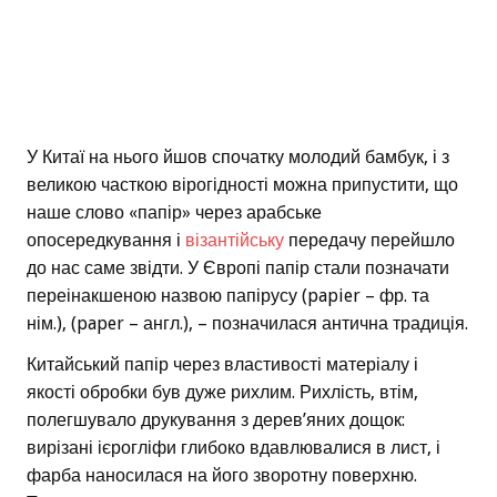
У Китаї на нього йшов спочатку молодий бамбук, і з
великою часткою вірогідності можна припустити, що
наше слово «папір» через арабське
опосередкування і
візантійську
передачу перейшло
до нас саме звідти. У Європі папір стали позначати
переінакшеною назвою папірусу (papier – фр. та
нім.), (paper – англ.), – позначилася антична традиція.
Китайський папір через властивості матеріалу і
якості обробки був дуже рихлим. Рихлість, втім,
полегшувало друкування з дерев’яних дощок:
вирізані ієрогліфи глибоко вдавлювалися в лист, і
фарба наносилася на його зворотну поверхню.