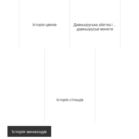
Історія цвяхів
Давньоруська абетка і ...
давньоруські монети
Історія стільців
Історія винаходів