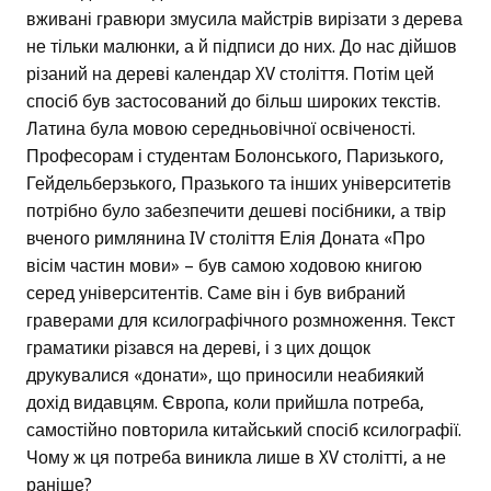
вживані гравюри змусила майстрів вирізати з дерева
не тільки малюнки, а й підписи до них. До нас дійшов
різаний на дереві календар XV століття. Потім цей
спосіб був застосований до більш широких текстів.
Латина була мовою середньовічної освіченості.
Професорам і студентам Болонського, Паризького,
Гейдельберзького, Празького та інших університетів
потрібно було забезпечити дешеві посібники, а твір
вченого римлянина IV століття Елія Доната «Про
вісім частин мови» – був самою ходовою книгою
серед університентів. Саме він і був вибраний
граверами для ксилографічного розмноження. Текст
граматики різався на дереві, і з цих дощок
друкувалися «донати», що приносили неабиякий
дохід видавцям. Європа, коли прийшла потреба,
самостійно повторила китайський спосіб ксилографії.
Чому ж ця потреба виникла лише в XV столітті, а не
раніше?