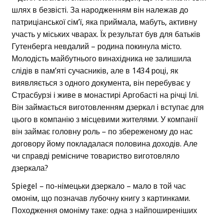
шлях в безвісті. За народженням він належав до
патриціанської сім’ї, яка приймала, мабуть, активну
участь у міських чварах. Їх результат був для батьків
Гутенберга невдалий – родина покинула місто.
Молодість майбутнього винахідника не залишила
слідів в пам’яті сучасників, але в 1434 році, як
виявляється з одного документа, він перебуває у
Страсбурзі і живе в монастирі Аргобасті на річці Ілі.
Він займається виготовленням дзеркал і вступає для
цього в компанію з місцевими жителями. У компанії
він займає головну роль – по збереженому до нас
договору йому покладалася половина доходів. Але
чи справді ремісниче товариство виготовляло
дзеркала?
Spiegel – по-німецьки дзеркало – мало в той час
омонім, що позначав лубочну книгу з картинками.
Походження омоніму таке: одна з найпоширеніших