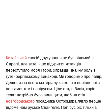
Китайський
спосіб друкування не був відомий в
Європі, але зате інше відкриття китайців
переступило моря і гори, зігравши значну роль в
гутенбергівському винаході. Ми говоримо про папір.
Дешевизна цього матеріалу казкова в порівнянні з
пергаментом і папірусом. Ціле стадо биків, корів і
телят потрібно було винищити, щоб на стіл
новгородського
посадника Остромира лягло перше
відоме нам руське Євангеліє. Папірус ріс тільки в