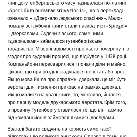
книг догутенбергівського часу називалася по-латині
«Spec LiIum humanae srilva tioriis», що в перекладі
означало – «Дзеркало людського спасіння». Мало-
помалу всі лубочні книги стали називатися «Spiegel»
– дзеркалами. Судячи з всього, саме цими
«дзеркалами» займалося гутенбергівське
товариство. Мізерні відомості про нього почерпнуті із
згадок про судовий процесі, що відбувся у 1438 році.
Компаньйони пересварилися і почали ділити майно.
Цікаво, що при розділі згадувався верстат або прес.
Якщо мова йшла про справжні дзеркала, це міг бути
верстат для тиснення прикрас на рамках дзеркал.
Якщо малися на увазі книги, то, можливо, йшлося
про першу модель друкарського верстата. Крім того,
в провину Гутенбергу ставилося те, що він таємно
від компаньйонів займався якимись дослідами.
Взагалі багато свідчить на користь саме такої
підготовки до великого винаходу. Справа в тому, що