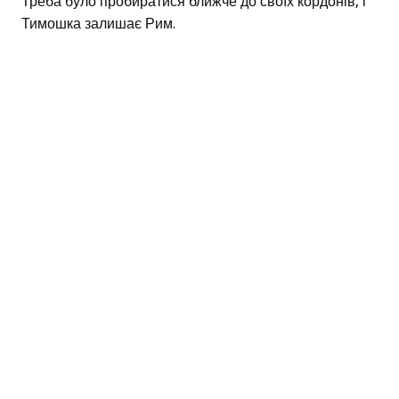
Треба було пробиратися ближче до своїх кордонів, і
Тимошка залишає Рим.