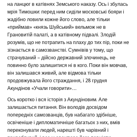
на ланцюг в катівнях Земського наказу. Ось і збулась
мрія Тимошки: перед ним сиділи московські бояри і
жадібно ловили кожне його слово, але тільки
«приймав» «князь Шуйський» вельмож не в
Грановитій палаті, а в катівному підвалі. Злодій
розумів, що не потрапить на плаху до тих пір, поки не
зізнається в самозванстві. Сумнівів у тому, що
страчуваний – дійсно державний злочинець, не
повинно було залишитися ні в кого. Поки він мовчав,
він залишався живий, але відмова тільки
продовжувала його страждання, і 28 грудня
Акундінов «Учали говорити»…
Ось коротко і вся історія з Акундіновим. Але
залишається питання. Він володів досвідом
попередніх самозванців, був набагато здібніше,
освіченіше і дипломатичніше багатьох з них, вмів
переконувати людей, нарешті був чарівний і