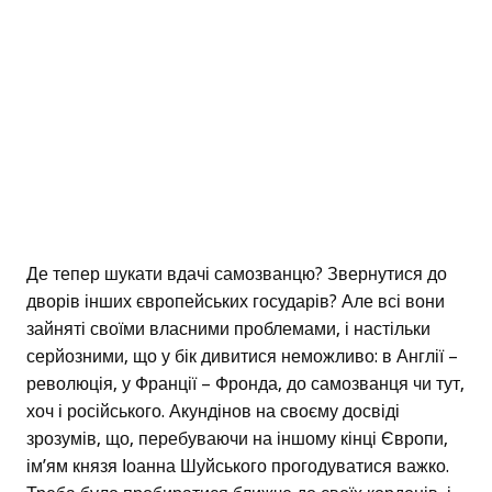
Де тепер шукати вдачі самозванцю? Звернутися до
дворів інших європейських государів? Але всі вони
зайняті своїми власними проблемами, і настільки
серйозними, що у бік дивитися неможливо: в Англії –
революція, у Франції – Фронда, до самозванця чи тут,
хоч і російського. Акундінов на своєму досвіді
зрозумів, що, перебуваючи на іншому кінці Європи,
ім’ям князя Іоанна Шуйського прогодуватися важко.