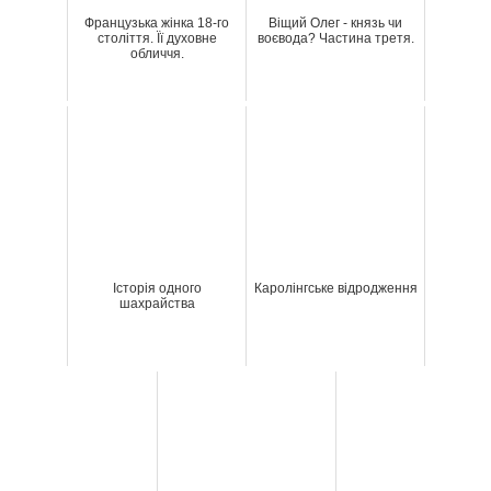
Французька жінка 18-го
Віщий Олег - князь чи
століття. Її духовне
воєвода? Частина третя.
обличчя.
Історія одного
Каролінгське відродження
шахрайства