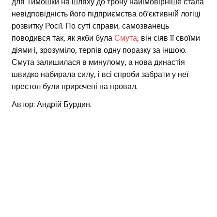
для Тимошки на шляху до трону найімовірніше стала
невідповідність його підприємства об’єктивній логіці
розвитку Росії. По суті справи, самозванець
поводився так, як якби була
Смута
, він сіяв її своїми
діями і, зрозуміло, терпів одну поразку за іншою.
Смута залишилася в минулому, а нова династія
швидко набирала силу, і всі спроби забрати у неї
престол були приречені на провал.
Автор: Андрій Бурдин.