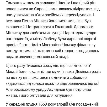
Тимошка ж таємно залишив Швецію і ще цілий рік
поневірявся по Європі, намагаючись відірватися від
наступаючих на п’яти російських переслідувачів. І
все-таки Петро Мікляєв його вистежив, і він був
схоплений. Це трапилося в Голштинії. Допомогли
Мікляєву два любекських купця. Цар згодом щедро
нагородив їх, а місту Любеку були даровані широкі
привілеї в торгівлі з Московією. Чималу фінансову
вигоду отримав і голштинський герцог, погодившись
видати злочинця московській владі.
Цього разу Тимошка зрозумів, що все кінчено. У
Москві його чекали тільки муки і плаха. Декілька разів
на шляху він намагався покінчити з собою, то
кидаючись під колеса воза, то відмовляючись від їжі.
Але російському уряду Акундінов був потрібний
живий, і його рятували для катування.
У середині грудня 1653 року злодій був посаджений