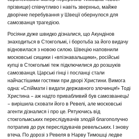
прізвище) співчутливо і навіть зверхньо, майже
дворічне перебування у Швеції обернулося для
самозванця трагедією.
Росіяни дуже швидко дізналися, що Акундінов
знаходиться в Стокгольмі, і боротьба за його видачу
відновилася з новою силою. Швецію наповнили
московські сищики і «впізнавальщики», російські
купці в Стокгольмі теж підключилися до розшуків
самозванця. Царські гінці і посланці стали
найчастішими гостями при дворі Христини. Вимога
одна: «Спіймати і видати державного злочинця!» Тоді
Христина – аж надто привабливий був самозванець!
– вирішила сховати його в Ревелі, але московські
агенти дізналися і про це. Рятуючись від
стокгольмських переслідувачів злодій благополучно
потрапив до рук переслідувачів ревельських. І знову
втеча. По дорозі з Ревеля в Нарву Тимошці ледве