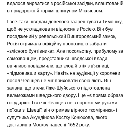
вдалося вирватися з російської засідки, влаштованій
в придорожній корчмі шпигуном Мікляєвом.
І все-таки шведам довелося заарештувати Тимошку,
щоб не ускладнювати відносин з Росією. Він був
посаджений у ревельський Вишгородський замок,
Росія отримала офіційну пропозицію забрати
«злісного бунтівника». Але посольству, прибулому за
самозванцем, представники шведської влади
ввічливо повідомили, що злодій втік з в’язниці,
«підмовивши варту». Навіть на аудієнції у королеви
посол Челіщев не міг приховати свою лють. Він
заявив, що втеча Лже-Шуйського підготовлена
вельможами шведського двору, і це «є пряма образа
государю». І все ж Челіщев не з порожніми руками
поїхав зі Швеції: він отримав вірного «комірника» і
супутника Акундінова Костку Конюхова, якого
доставив в Москву навесні 1652 року.