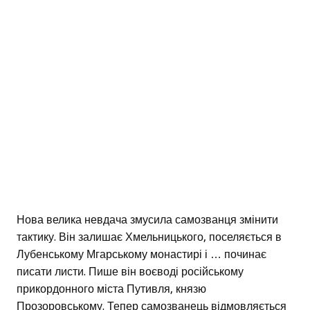
Нова велика невдача змусила самозванця змінити
тактику. Він залишає Хмельницького, поселяється в
Лубенському Мгарському монастирі і … починає
писати листи. Пише він воєводі російському
прикордонного міста Путивля, князю
Прозоровському. Тепер самозванець відмовляється