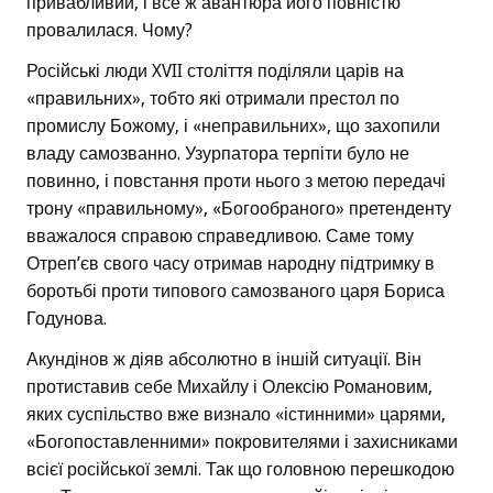
привабливий, і все ж авантюра його повністю
провалилася. Чому?
Російські люди XVII століття поділяли царів на
«правильних», тобто які отримали престол по
промислу Божому, і «неправильних», що захопили
владу самозванно. Узурпатора терпіти було не
повинно, і повстання проти нього з метою передачі
трону «правильному», «Богообраного» претенденту
вважалося справою справедливою. Саме тому
Отреп’єв свого часу отримав народну підтримку в
боротьбі проти типового самозваного царя Бориса
Годунова.
Акундінов ж діяв абсолютно в іншій ситуації. Він
протиставив себе Михайлу і Олексію Романовим,
яких суспільство вже визнало «істинними» царями,
«Богопоставленними» покровителями і захисниками
всієї російської землі. Так що головною перешкодою