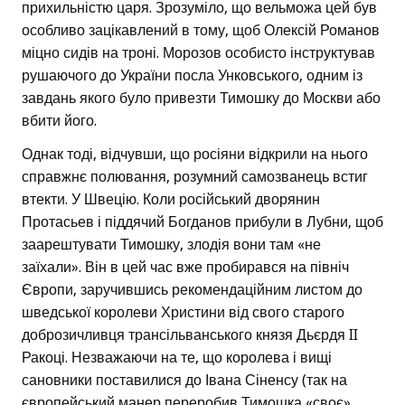
прихильністю царя. Зрозуміло, що вельможа цей був
особливо зацікавлений в тому, щоб Олексій Романов
міцно сидів на троні. Морозов особисто інструктував
рушаючого до України посла Унковського, одним із
завдань якого було привезти Тимошку до Москви або
вбити його.
Однак тоді, відчувши, що росіяни відкрили на нього
справжнє полювання, розумний самозванець встиг
втекти. У Швецію. Коли російський дворянин
Протасьев і піддячий Богданов прибули в Лубни, щоб
заарештувати Тимошку, злодія вони там «не
заїхали». Він в цей час вже пробирався на північ
Європи, заручившись рекомендаційним листом до
шведської королеви Христини від свого старого
доброзичливця трансільванського князя Дьєрдя II
Ракоці. Незважаючи на те, що королева і вищі
сановники поставилися до Івана Сіненсу (так на
європейський манер переробив Тимошка «своє»