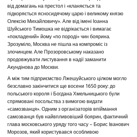
від домагань на престол і «кланяється та
підкоряється ясносидячому царю і великому князю
Олексію Михайловичу». Але від імені Іоанна
Шуйського Тимошка не відрікається і вимагає
«покладений» йому «по породі» чин боярина.
Зрозуміло, Москва не пішла на компроміс із
злочинцем. Але Прозоровському наказано
продовжувати листування в надії заманити
Акундінова до Москви.
А між тим підприємство Лжешуйського цілком могло
безславно закінчитися ще восени 1650 року: до
польського короля і Богдана Хмельницького були
спрямовані посольства з вимогою видати
«самозванця». Одним з організаторів впіймання
самозванця був найвпливовіший боярин, фактичний
глава московського уряду того часу – Борис Іванович
Морозов, який користувався особливою