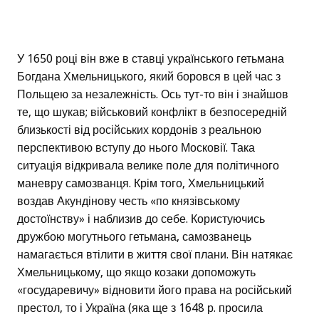
У 1650 році він вже в ставці українського гетьмана
Богдана Хмельницького, який боровся в цей час з
Польщею за незалежність. Ось тут-то він і знайшов
те, що шукав; військовий конфлікт в безпосередній
близькості від російських кордонів з реальною
перспективою вступу до нього Московії. Така
ситуація відкривала велике поле для політичного
маневру самозванця. Крім того, Хмельницький
воздав Акундінову честь «по князівському
достоїнству» і наблизив до себе. Користуючись
дружбою могутнього гетьмана, самозванець
намагається втілити в життя свої плани. Він натякає
Хмельницькому, що якщо козаки допоможуть
«государевичу» відновити його права на російський
престол, то і Україна (яка ще з 1648 р. просила