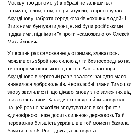
Москву про допомогу) в образі не залишиться.
Гетьман, нічим, втім, не ризикуючи, запропонував
Акундінову набрати серед козаків «охочих людей» і
йти з ними бунтувати донців, які були російськими
підданими, піднімати їх проти «самозваного» Олексія
Михайловича.
У перший раз самозванець отримав, здавалося,
можливість збройною силою діяти безпосередньо на
території московського царства. Але авантюра
Акундінова в черговий раз зірвалася: занадто мало
виявилося добровольців. Честолюбні плани Тимошки
знову звалилися і, що цікаво, знову з не залежних від
нього обставини. Завжди готові до війни запорожці
на цей раз не захотіли вплутуватися в конфлікт з
єдиновірною і вже досить сильною державою. Та й
переважна більшість українців в той момент бажала
бачити в особі Росії друга, а не ворога.