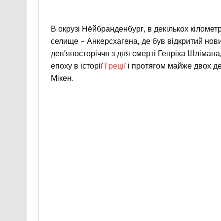
В окрузі Нёйбранденбург, в декількох кілометр
селище – Анкерсхагена, де був відкритий нов
дев’яносторіччя з дня смерті Генріха Шлімана, 
епоху в історії
Греції
і протягом майже двох де
Мікен.