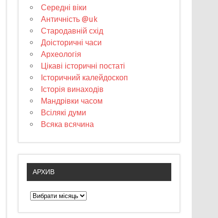
Середні віки
Античність @uk
Стародавній схід
Доісторичні часи
Археологія
Цікаві історичні постаті
Історичний калейдоскоп
Історія винаходів
Мандрівки часом
Всілякі думи
Всяка всячина
АРХИВ
А
р
х