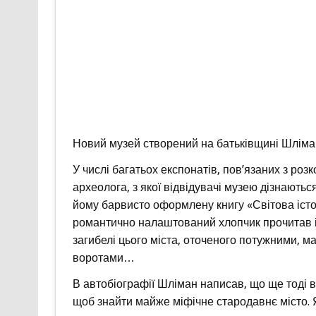
Новий музей створений на батьківщині Шлімана
У числі багатьох експонатів, пов’язаних з роз
археолога, з якої відвідувачі музею дізнаютьс
йому барвисто оформлену книгу «Світова істор
романтично налаштований хлопчик прочитав і
загибелі цього міста, оточеного потужними, м
воротами…
В автобіографії Шліман написав, що ще тоді ві
щоб знайти майже міфічне стародавнє місто. Я