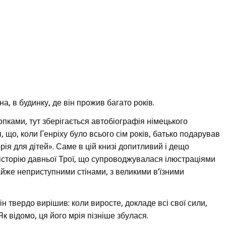
, в будинку, де він прожив багато років.
копками, тут зберігається автобіографія німецького
я, що, коли Генріху було всього сім років, батько подарував
ія для дітей». Саме в цій книзі допитливий і дещо
сторію давньої Трої, що супроводжувалася ілюстраціями
айже неприступними стінами, з великими в’їзними
н твердо вирішив: коли виросте, докладе всі свої сили,
к відомо, ця його мрія пізніше збулася.