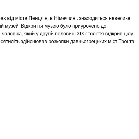
ах від міста Пенцлін, в Німеччині, знаходиться невелике
ий музей. Відкриття музею було приурочено до
чоловіка, який у другій половині XIX століття відкрив цілу
сятиліть здійснював розкопки давньогрецьких міст Трої та