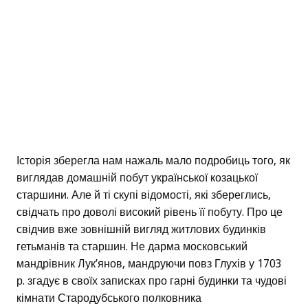
Історія зберегла нам нажаль мало подробиць того, як
виглядав домашній побут української козацької
старшини. Але й ті скупі відомості, які збереглись,
свідчать про доволі високий рівень її побуту. Про це
свідчив вже зовнішній вигляд житлових будинків
гетьманів та старшин. Не дарма московський
мандрівник Лук’янов, мандруючи повз Глухів у 1703
р. згадує в своїх записках про гарні будинки та чудові
кімнати Стародубського полковника