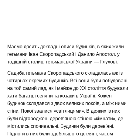
Маємо досить докладні описи будинків, в яких жили
гетьмани Іван Скоропадський і Данило Апостол, у
тодішній столиці гетьманської України — Глухові.
Садиба гетьмана Скоропадського складалась аж із
чотирьох окремих будинків. Всі вони були побудовані
на той самий лад, як і майже до ХХ століття будували
хати багатші селяни та козаки в Україні. Кожен
будинок складався з двох великих покоїв, а між ними
стіни. Покої звалися «світлицями». В деяких із них
були відгороджені дерев’яною стіною «кімнати», де
містились спочивальні. Будинки були дерев’яні.
Підлоги в них були здебільшого цегляні, часом