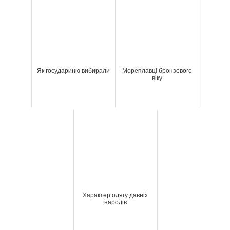
Як государиню вибирали
Мореплавці бронзового
віку
Характер одягу давніх
народів