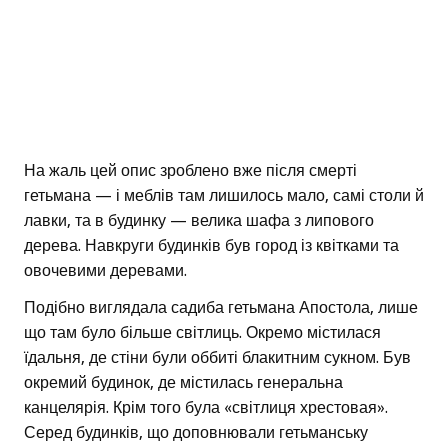
На жаль цей опис зроблено вже після смерті
гетьмана — і меблів там лишилось мало, самі столи й
лавки, та в будинку — велика шафа з липового
дерева. Навкруги будинків був город із квітками та
овочевими деревами.
Подібно виглядала садиба гетьмана Апостола, лише
що там було більше світлиць. Окремо містилася
їдальня, де стіни були оббиті блакитним сукном. Був
окремий будинок, де містилась генеральна
канцелярія. Крім того була «світлиця хрестовая».
Серед будинків, що доповнювали гетьманську