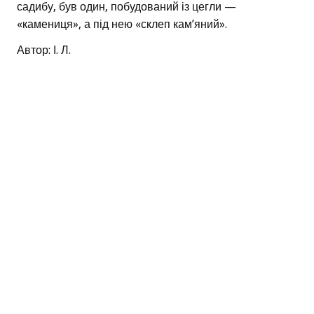
садибу, був один, побудований із цегли —
«камениця», а під нею «склеп кам’яний».
Автор: І. Л.