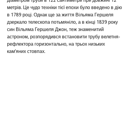
діаметром труби в 122 сантиметри при довжині 12
метрів. Це чудо техніки тієї епохи було введено в дію
в 1789 році. Однак ще за життя Вільяма Гершеля
дзеркало телескопа потьмяніло, а в кінці 1839 року
син Вільяма Гершеля Джон, теж знаменитий
астроном, розпорядився встановити трубу велетня-
рефлектора горизонтально, на трьох низьких
кам’яних стовпах.