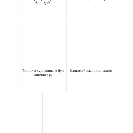
борода?
Першим художником був
Вальдівійська цивілізація
мисливець