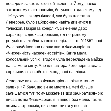
посадили за стомлюючі обчислення. Йому, палко
закоханому в астрономію, безумовно, далекому від
тієї сухості і академічності, яка була властива
Леверрье, було заборонено навіть дивитися в
телескоп. Назрівав конфлікт, зіткнення двох
характерів, двох астрономів, які по-різному
розуміють і люблять свою спеціальність. У 1862 році
була опублікована перша книга Фламмаріона
«Численність населених світів». Книга мала
колосальний успіх і згодом була перекладена майже
на всі мови світу. Але для автора його перша вдача
спричинила за собою несподівані наслідки.
Леверрье викликав Фламмаріона і різким тоном
заявив: «Я бачу, що ви не маєте на меті більше
залишатися тут, тому можете звідси забиратися!» Як
писав потім Фламмаріон, він пішов без жалю, так як
«жива астрономія, вивчення життя у всесвіті –