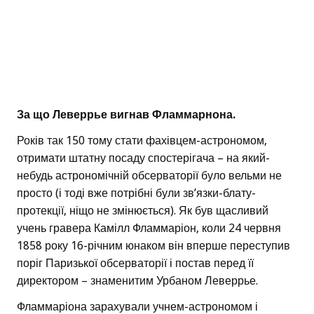
За що Леверрье вигнав Фламмарнона.
Років так 150 тому стати фахівцем-астрономом,
отримати штатну посаду спостерігача – на який-
небудь астрономічній обсерваторії було вельми не
просто (і тоді вже потрібні були зв’язки-блату-
протекції, ніщо не змінюється). Як був щасливий
учень гравера Камілл Фламмаріон, коли 24 червня
1858 року 16-річним юнаком він вперше переступив
поріг Паризької обсерваторії і постав перед її
директором – знаменитим Урбаном Леверрье.
Фламмаріона зарахували учнем-астрономом і