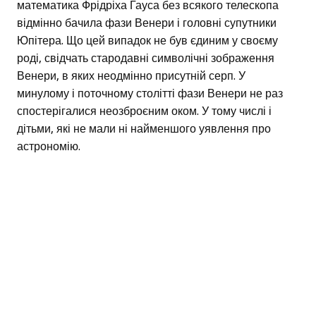
математика Фрідріха Гауса без всякого телескопа
відмінно бачила фази Венери і головні супутники
Юпітера. Що цей випадок не був єдиним у своєму
роді, свідчать стародавні символічні зображення
Венери, в яких неодмінно присутній серп. У
минулому і поточному столітті фази Венери не раз
спостерігалися неозброєним оком. У тому числі і
дітьми, які не мали ні найменшого уявлення про
астрономію.