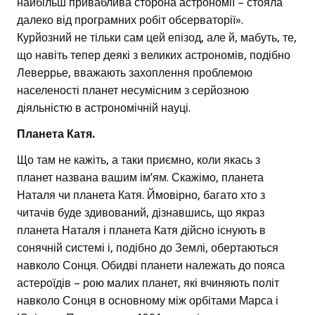
найбільш приваблива сторона астрономії – стояла
далеко від програмних робіт обсерваторії».
Курйозний не тільки сам цей епізод, але й, мабуть, те,
що навіть тепер деякі з великих астрономів, подібно
Леверрье, вважають захоплення проблемою
населеності планет несумісним з серйозною
діяльністю в астрономічній науці.
Планета Катя.
Що там не кажіть, а таки приємно, коли якась з
планет названа вашим ім’ям. Скажімо, планета
Наталя чи планета Катя. Ймовірно, багато хто з
читачів буде здивований, дізнавшись, що якраз
планета Наталя і планета Катя дійсно існують в
сонячній системі і, подібно до Землі, обертаються
навколо Сонця. Обидві планети належать до пояса
астероїдів – рою малих планет, які вчиняють політ
навколо Сонця в основному між орбітами Марса і