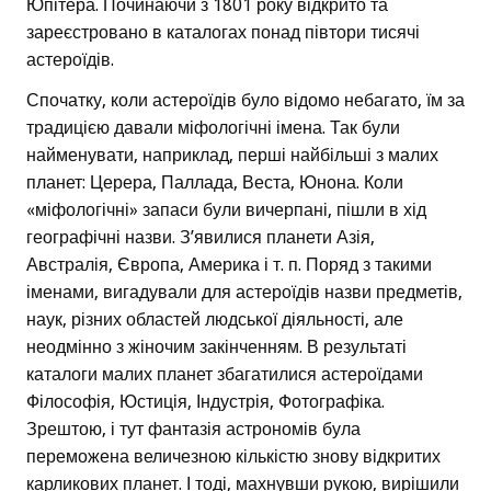
Юпітера. Починаючи з 1801 року відкрито та
зареєстровано в каталогах понад півтори тисячі
астероїдів.
Спочатку, коли астероїдів було відомо небагато, їм за
традицією давали міфологічні імена. Так були
найменувати, наприклад, перші найбільші з малих
планет: Церера, Паллада, Веста, Юнона. Коли
«міфологічні» запаси були вичерпані, пішли в хід
географічні назви. З’явилися планети Азія,
Австралія, Європа, Америка і т. п. Поряд з такими
іменами, вигадували для астероїдів назви предметів,
наук, різних областей людської діяльності, але
неодмінно з жіночим закінченням. В результаті
каталоги малих планет збагатилися астероїдами
Філософія, Юстиція, Індустрія, Фотографіка.
Зрештою, і тут фантазія астрономів була
переможена величезною кількістю знову відкритих
карликових планет. І тоді, махнувши рукою, вирішили