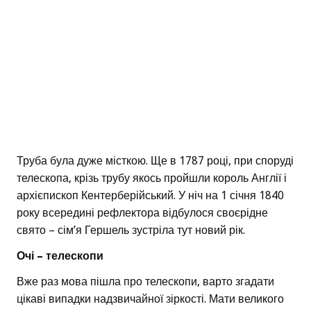
Труба була дуже місткою. Ще в 1787 році, при споруді
телескопа, крізь трубу якось пройшли король Англії і
архієпископ Кентерберійський. У ніч на 1 січня 1840
року всередині рефлектора відбулося своєрідне
свято – сім’я Гершель зустріла тут новий рік.
Очі – телескопи
Вже раз мова пішла про телескопи, варто згадати
цікаві випадки надзвичайної зіркості. Мати великого