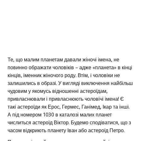
Те, що малим планетам давали жіночі імена, не
повинно ображати чоловіків – адже «планета» в кінці
кінців, іменник жіночого роду. Втім, і чоловіки не
залишились в образі. У вигляді виключення найбільш
чудовим у якомусь відношенні астероїдам,
привласнювали і привласнюють чоловічі імена! Є
такі астероїди як Ерос, Гермес, Ганімед, Ікар та інші.
А під номером 1030 в каталозі малих планет
числиться астероїд Віктор. Будемо сподіватися, що з
часом відкриють планету Іван або астероїд Петро.