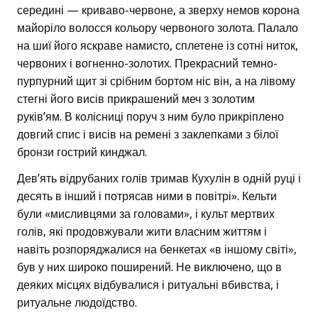
середині — криваво-червоне, а зверху немов корона
майоріло волосся кольору червоного золота. Палало
на шиї його яскраве намисто, сплетене із сотні ниток,
червоних і вогненно-золотих. Прекрасний темно-
пурпурний щит зі срібним бортом ніс він, а на лівому
стегні його висів прикрашений меч з золотим
руків’ям. В колісниці поруч з ним було прикріплено
довгий спис і висів на ремені з заклепками з білої
бронзи гострий кинджал.
Дев’ять відрубаних голів тримав Кухулін в одній руці і
десять в інший і потрясав ними в повітрі». Кельти
були «мисливцями за головами», і культ мертвих
голів, які продовжували жити власним життям і
навіть розпоряджалися на бенкетах «в іншому світі»,
був у них широко поширений. Не виключено, що в
деяких місцях відбувалися і ритуальні вбивства, і
ритуальне людоїдство.