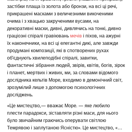
застібки плаща із золота або бронзи, на всі ці речі,
прикрашені масками з величезними викоченими
очима і з хвацько закрученими вусами, на
декоративні маски, дивні, дивлячись на тонкі, дивно
граціозні спіралі гравіювань
мечів
і піхов, на ажурні
їх наконечники, на всі ці елегантні дикі, але завжди
продумані композиції, які в спотворених рухах
об’єднують хвилеподібні спіралі, завитки,
фантастичні зібрання людей, звірів, квітів, богів, зірок
і планет, мертвих і живих, ми, за словами відомого
дослідника кельтів Море, входимо в демонічний світ,
зрозумілий лише з допомогою психологічних
досліджень.
«Це мистецтво,— вважає Море. — яке любило
плести парадокси, зіставляти різні маси, для нього
було звичайним граючись оперувати світлою
Темрявою і заплутаною Ясністю». Це мистецтво, «…