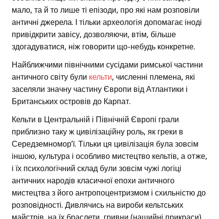
мало, та й то лише ті епізоди, про які нам розповіли
античні джерела. І тільки археологія допомагає іноді
привідкрити завісу, дозволяючи, втім, більше
здогадуватися, ніж говорити що-небудь конкретне.
Найближчими північними сусідами римської частини
античного світу були
кельти
, численні племена, які
заселяли значну частину Європи від Атлантики і
Британських островів до Карпат.
Кельти в Центральній і Північній Європі грали
приблизно таку ж цивілізаційну роль, як греки в
Середземномор’ї. Тільки ця цивілізація була зовсім
іншою, культура і особливо мистецтво кельтів, а отже,
і їх психологічний склад були зовсім чужі логіці
античних народів класичної епохи античного
мистецтва з його антропоцентризмом і схильністю до
розповідності. Дивлячись на вироби кельтських
майстрів, на їх браслети, гривни (нашийні прикраси),