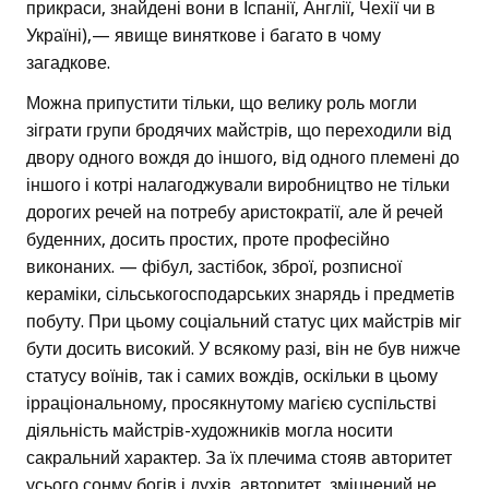
прикраси, знайдені вони в Іспанії, Англії, Чехії чи в
Україні),— явище виняткове і багато в чому
загадкове.
Можна припустити тільки, що велику роль могли
зіграти групи бродячих майстрів, що переходили від
двору одного вождя до іншого, від одного племені до
іншого і котрі налагоджували виробництво не тільки
дорогих речей на потребу аристократії, але й речей
буденних, досить простих, проте професійно
виконаних. — фібул, застібок, зброї, розписної
кераміки, сільськогосподарських знарядь і предметів
побуту. При цьому соціальний статус цих майстрів міг
бути досить високий. У всякому разі, він не був нижче
статусу воїнів, так і самих вождів, оскільки в цьому
ірраціональному, просякнутому магією суспільстві
діяльність майстрів-художників могла носити
сакральний характер. За їх плечима стояв авторитет
усього сонму богів і духів, авторитет, зміцнений не