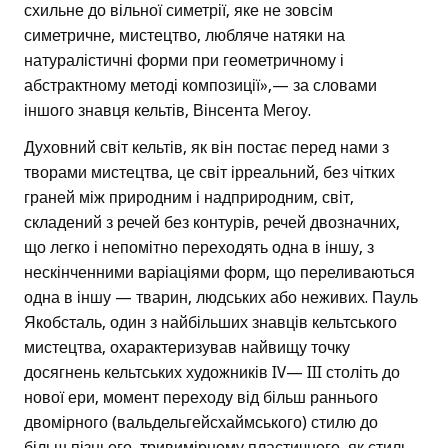
схильне до вільної симетрії, яке не зовсім
симетричне, мистецтво, любляче натяки на
натуралістичні форми при геометричному і
абстрактному методі композиції»,— за словами
іншого знавця кельтів, Вінсента Мегоу.
Духовний світ кельтів, як він постає перед нами з
творами мистецтва, це світ ірреальний, без чітких
граней між природним і надприродним, світ,
складений з речей без контурів, речей двозначних,
що легко і непомітно переходять одна в іншу, з
нескінченними варіаціями форм, що переливаються
одна в іншу — тварин, людських або неживих. Пауль
Якобсталь, один з найбільших знавців кельтського
мистецтва, охарактеризував найвищу точку
досягнень кельтських художників IV— III століть до
нової ери, момент переходу від більш раннього
двомірного (вальдельгейсхаймського) стилю до
більш пізнього, тривимірному пластичного, як стиль