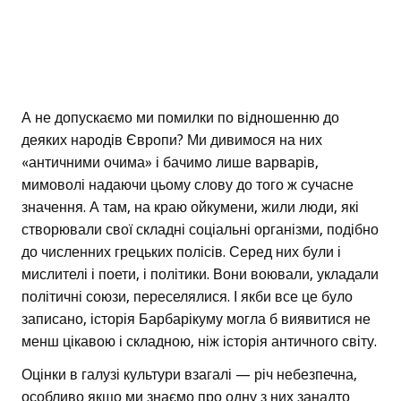
А не допускаємо ми помилки по відношенню до
деяких народів Європи? Ми дивимося на них
«античними очима» і бачимо лише варварів,
мимоволі надаючи цьому слову до того ж сучасне
значення. А там, на краю ойкумени, жили люди, які
створювали свої складні соціальні організми, подібно
до численних грецьких полісів. Серед них були і
мислителі і поети, і політики. Вони воювали, укладали
політичні союзи, переселялися. І якби все це було
записано, історія Барбарікуму могла б виявитися не
менш цікавою і складною, ніж історія античного світу.
Оцінки в галузі культури взагалі — річ небезпечна,
особливо якщо ми знаємо про одну з них занадто