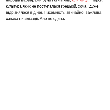
народів варварами були і єгиптяни,
фінікійці
, і перси,
культура яких не поступалася грецькій, хоча і дуже
відрізнялася від неї. Писемність, звичайно, важлива
ознака цивілізації. Але не єдина.