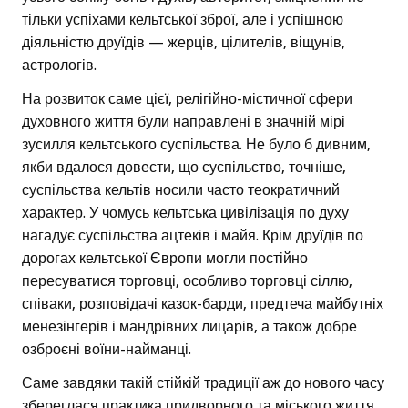
тільки успіхами кельтської зброї, але і успішною
діяльністю друїдів — жерців, цілителів, віщунів,
астрологів.
На розвиток саме цієї, релігійно-містичної сфери
духовного життя були направлені в значній мірі
зусилля кельтського суспільства. Не було б дивним,
якби вдалося довести, що суспільство, точніше,
суспільства кельтів носили часто теократичний
характер. У чомусь кельтська цивілізація по духу
нагадує суспільства ацтеків і майя. Крім друїдів по
дорогах кельтської Європи могли постійно
пересуватися торговці, особливо торговці сіллю,
співаки, розповідачі казок-барди, предтеча майбутніх
менезінгерів і мандрівних лицарів, а також добре
озброєні воїни-найманці.
Саме завдяки такій стійкій традиції аж до нового часу
збереглася практика придворного та міського життя,