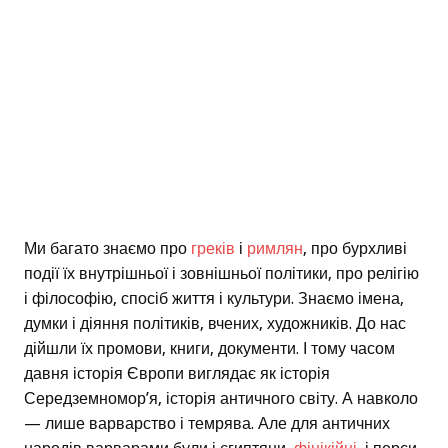
Ми багато знаємо про
греків
і
римлян
, про бурхливі
події їх внутрішньої і зовнішньої політики, про релігію
і філософію, спосіб життя і культури. Знаємо імена,
думки і діяння політиків, вчених, художників. До нас
дійшли їх промови, книги, документи. І тому часом
давня історія Європи виглядає як історія
Середземномор’я, історія античного світу. А навколо
— лише варварство і темрява. Але для античних