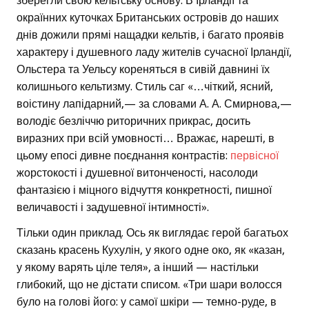
зберегли свою кельтську основу. В Ірландії та
окраїнних куточках Британських островів до наших
днів дожили прямі нащадки кельтів, і багато проявів
характеру і душевного ладу жителів сучасної Ірландії,
Ольстера та Уельсу кореняться в сивій давнині їх
колишнього кельтизму. Стиль саг «…чіткий, ясний,
воістину лапідарний,— за словами А. А. Смирнова,—
володіє безліччю риторичних прикрас, досить
виразних при всій умовності… Вражає, нарешті, в
цьому епосі дивне поєднання контрастів:
первісної
жорстокості і душевної витонченості, насолоди
фантазією і міцного відчуття конкретності, пишної
величавості і задушевної інтимності».
Тільки один приклад. Ось як виглядає герой багатьох
сказань красень Кухулін, у якого одне око, як «казан,
у якому варять ціле теля», а інший — настільки
глибокий, що не дістати списом. «Три шари волосся
було на голові його: у самої шкіри — темно-руде, в