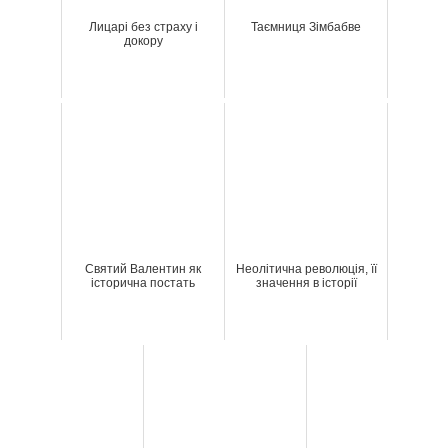
Лицарі без страху і
Таємниця Зімбабве
докору
Святий Валентин як
Неолітична революція, її
історична постать
значення в історії