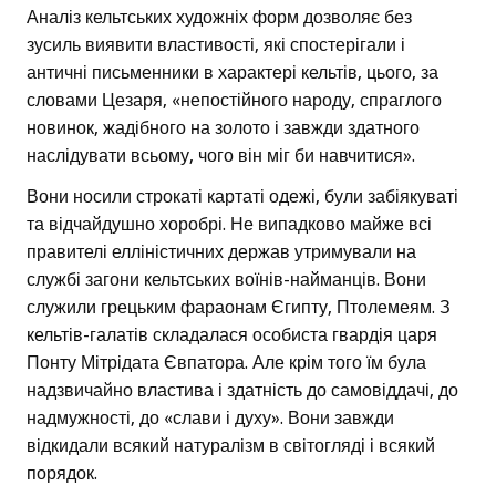
Аналіз кельтських художніх форм дозволяє без
зусиль виявити властивості, які спостерігали і
античні письменники в характері кельтів, цього, за
словами Цезаря, «непостійного народу, спраглого
новинок, жадібного на золото і завжди здатного
наслідувати всьому, чого він міг би навчитися».
Вони носили строкаті картаті одежі, були забіякуваті
та відчайдушно хоробрі. Не випадково майже всі
правителі елліністичних держав утримували на
службі загони кельтських воїнів-найманців. Вони
служили грецьким фараонам Єгипту, Птолемеям. З
кельтів-галатів складалася особиста гвардія царя
Понту Мітрідата Євпатора. Але крім того їм була
надзвичайно властива і здатність до самовіддачі, до
надмужності, до «слави і духу». Вони завжди
відкидали всякий натуралізм в світогляді і всякий
порядок.