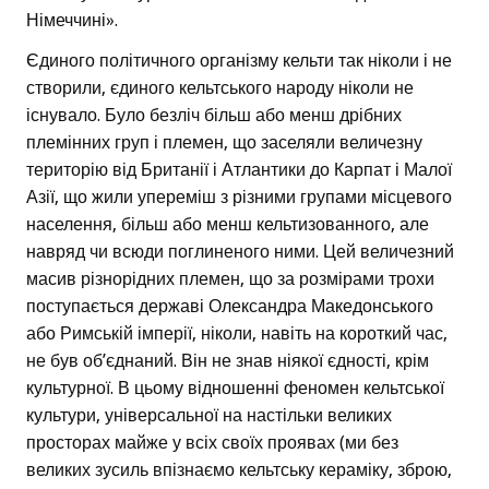
Німеччині».
Єдиного політичного організму кельти так ніколи і не
створили, єдиного кельтського народу ніколи не
існувало. Було безліч більш або менш дрібних
племінних груп і племен, що заселяли величезну
територію від Британії і Атлантики до Карпат і Малої
Азії, що жили упереміш з різними групами місцевого
населення, більш або менш кельтизованного, але
навряд чи всюди поглиненого ними. Цей величезний
масив різнорідних племен, що за розмірами трохи
поступається державі Олександра Македонського
або Римській імперії, ніколи, навіть на короткий час,
не був об’єднаний. Він не знав ніякої єдності, крім
культурної. В цьому відношенні феномен кельтської
культури, універсальної на настільки великих
просторах майже у всіх своїх проявах (ми без
великих зусиль впізнаємо кельтську кераміку, зброю,