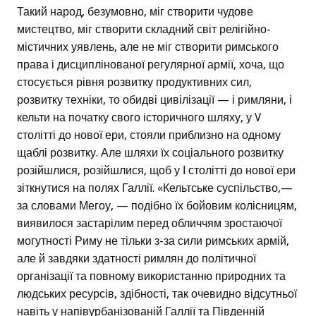
Такий народ, безумовно, міг створити чудове
мистецтво, міг створити складний світ релігійно-
містичних уявлень, але не міг створити римського
права і дисциплінованої регулярної армії, хоча, що
стосується рівня розвитку продуктивних сил,
розвитку техніки, то обидві цивілізації — і римляни, і
кельти на початку свого історичного шляху, у V
столітті до нової ери, стояли приблизно на одному
щаблі розвитку. Але шляхи їх соціального розвитку
розійшлися, розійшлися, щоб у І столітті до нової ери
зіткнутися на полях Галлії. «Кельтське суспільство,—
за словами Мегоу, — подібно їх бойовим колісницям,
виявилося застарілим перед обличчям зростаючої
могутності Риму не тільки з-за сили римських армій,
але й завдяки здатності римлян до політичної
організації та повному використанню природних та
людських ресурсів, здібності, так очевидно відсутньої
навіть у напівурбанізованій Галлії та Південній