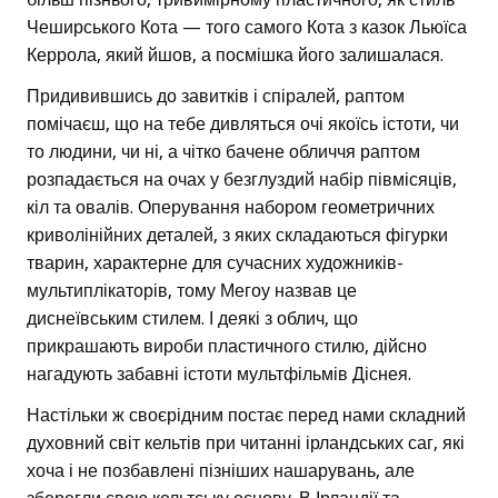
Чеширського Кота — того самого Кота з казок Льюїса
Керрола, який йшов, а посмішка його залишалася.
Придивившись до завитків і спіралей, раптом
помічаєш, що на тебе дивляться очі якоїсь істоти, чи
то людини, чи ні, а чітко бачене обличчя раптом
розпадається на очах у безглуздий набір півмісяців,
кіл та овалів. Оперування набором геометричних
криволінійних деталей, з яких складаються фігурки
тварин, характерне для сучасних художників-
мультиплікаторів, тому Мегоу назвав це
диснеївським стилем. І деякі з облич, що
прикрашають вироби пластичного стилю, дійсно
нагадують забавні істоти мультфільмів Діснея.
Настільки ж своєрідним постає перед нами складний
духовний світ кельтів при читанні ірландських саг, які
хоча і не позбавлені пізніших нашарувань, але