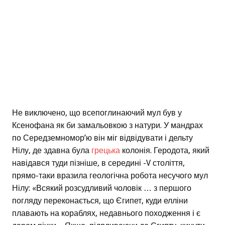
Не виключено, що всепоглинаючий мул був у
Ксенофана як би замальовкою з натури. У мандрах
по Середземномор’ю він міг відвідувати і дельту
Нілу, де здавна була
грецька
колонія. Геродота, який
навідався туди пізніше, в середині -V століття,
прямо-таки вразила геологічна робота несучого мул
Нілу: «Всякий розсудливий чоловік … з першого
погляду переконається, що Єгипет, куди елліни
плавають на кораблях, недавнього походження і є