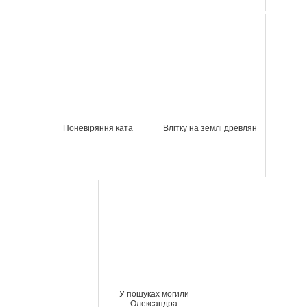
Поневіряння ката
Влітку на землі древлян
У пошуках могили
Олександра