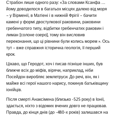
Страбон лише одного разу: «За словами Ксанфа …
йому доводилося в багатьох місцях далеко від моря
– у Вірменії, в Матіені і в нижній Фрігії – бачити
камені у формі двостулкової раковини, раковини
гребенчатого типу, відбитки гребенчатих раковин і
лиман [солоне озеро], тому він висловив
переконання, що ці рівнини були колись морем ». Ось
тут – вже справжня історична геологія, її перший
крок.
Цікаво, що Геродот, хоч і писав пізніше інших, був
ближче всіх до міфів, вірячи, наприклад, ніби
Посейдон виробляє землетруси. До речі, він, як і
майже всі герої нашого нарису, покинув батьківщину
іонійців.
Після смерті Анаксімена (близько -525 року) в Іонії,
здається, ніхто з відомих вчених довго не працював.
Правда, до кінця днів (до -480-х років) залишався на