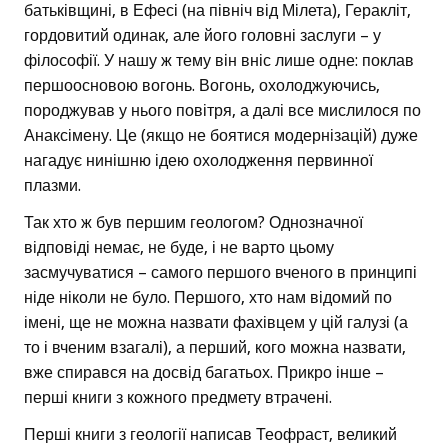
батьківщині, в Ефесі (на північ від Мілета), Геракліт,
гордовитий одинак, але його головні заслуги – у
філософії. У нашу ж тему він вніс лише одне: поклав
першоосновою вогонь. Вогонь, охолоджуючись,
породжував у нього повітря, а далі все мислилося по
Анаксімену. Це (якщо не боятися модернізацій) дуже
нагадує нинішню ідею охолодження первинної
плазми.
Так хто ж був першим геологом? Однозначної
відповіді немає, не буде, і не варто цьому
засмучуватися – самого першого вченого в принципі
ніде ніколи не було. Першого, хто нам відомий по
імені, ще не можна назвати фахівцем у цій галузі (а
то і вченим взагалі), а перший, кого можна назвати,
вже спирався на досвід багатьох. Прикро інше –
перші книги з кожного предмету втрачені.
Перші книги з геології написав Теофраст, великий