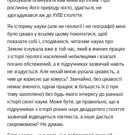
пробували опанувати кам’яним вугіллям. Про
рослинну його природу ніхто, здається, не
здогадувався аж до XVIII століття.
Як історику науки (але не геології і не географії) мені
було цікаво у всьому цьому покопатися, щоб
показати собі і, сподіваюся, читачам: наука про
Землю існувала вже в той час, який в вчених працях
з історії геології населений небилицями і взагалі
погано обстежений, а в підручниках зазвичай навіть
не згадується. Але нехай мною рухала цікавість, а
чим це корисно ще комусь? Звичайно, без цікавості
немає вченого, однак працює ж більшість їх (і при
тому захоплено) без будь-якого інтересу до ранньої
історії своєї науки. Може бути, це правильно, що в
підручниках з історії різних наук двадцятого століття
зазвичай відводиться півтекста, а інше дається
скоромовкою? Не думаю.