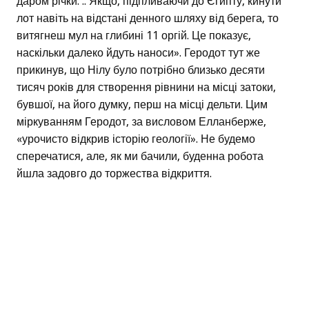
даром річки. .. Якщо, підпливаючи до Єгипту, кинути
лот навіть на відстані денного шляху від берега, то
витягнеш мул на глибині 11 оргій. Це показує,
наскільки далеко йдуть наноси». Геродот тут же
прикинув, що Нілу було потрібно близько десяти
тисяч років для створення рівнини на місці затоки,
бувшої, на його думку, перш на місці дельти. Цим
міркуванням Геродот, за висловом Елланберже,
«урочисто відкрив історію геології». Не будемо
сперечатися, але, як ми бачили, буденна робота
йшла задовго до торжества відкриття.