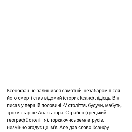
Ксенофан не залишився самотній: незабаром після
його смерті став відомий історик Ксанф лідієць. Він
писав у першій половині -V століття, будучи, мабуть,
трохи старше Анаксагора. Страбон (грецький
географ I століття), торкаючись землетрусів,
незмінно згадує це ім’я. Але дав слово Ксанфу