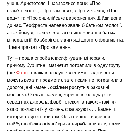
учень Аристотеля, і називалися вони: «Про
скам’янілості», «Про каміння», «Про метали», «Про
воду» та «Про сицилійське виверження». Дійди вони
до нас, Теофраста напевно звали б батьком геології,
а так йому дісталося «всього лише» звання батька
мінералогії, бо зберігся, у вигляді довгого фрагмента,
тільки трактат «Про каміння».
Тут – перша спроба класифікувати мінерали,
причому бурштин і магнетит потрапили в одну групу
(ще
Фалес
вважав їх одушевленими – адже вони
можуть рухати предмети), зате перли не потрапили в
дорогоцінні камені, оскільки ростуть в раковині
молюска. Описані камені, корисні в господарстві:
серед них джерела фарб і стекол, а також «такі, які,
якщо покласти їх у вогонь, спалахують … Камені ці
використовують ковалі». Ось і перше свідчення
майбутньої екологічної кризи: вирубавши ліси, греки