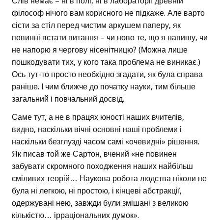
Слів немає – ні в полі, ні в лабораторії древній
філософ нічого вам корисного не підкаже. Але варто
сісти за стіл перед чистим аркушем паперу, як
повинні встати питання – чи ново те, що я напишу, чи
не напорю я чергову нісенітницю? (Можна лише
пошкодувати тих, у кого така проблема не виникає.)
Ось тут-то просто необхідно згадати, як була справа
раніше. І чим ближче до початку науки, тим більше
загальний і повчальний досвід.
Саме тут, а не в працях юності наших вчителів,
видно, наскільки вічні основні наші проблеми і
наскільки безглузді часом самі «очевидні» рішення.
Як писав той же Сартон, вчений «не повинен
забувати скромного походження наших найбільш
сміливих теорій… Наукова робота людства ніколи не
була ні легкою, ні простою, і кінцеві абстракції,
одержувані нею, завжди були змішані з великою
кількістю… ірраціональних думок».