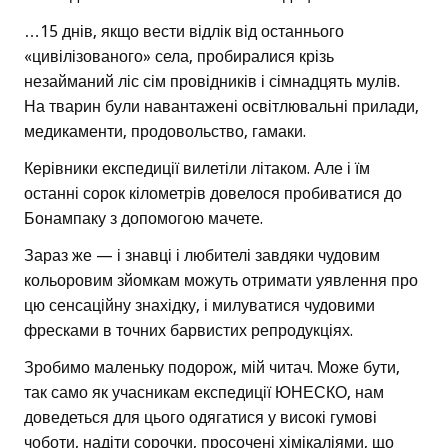
…15 днів, якщо вести відлік від останнього
«цивілізованого» села, пробиралися крізь
незайманий ліс сім провідників і сімнадцять мулів.
На тварин були навантажені освітлювальні прилади,
медикаменти, продовольство, гамаки.
Керівники експедиції вилетіли літаком. Але і їм
останні сорок кілометрів довелося пробиватися до
Бонампаку з допомогою мачете.
Зараз же — і знавці і любителі завдяки чудовим
кольоровим зйомкам можуть отримати уявлення про
цю сенсаційну знахідку, і милуватися чудовими
фресками в точних барвистих репродукціях.
Зробимо маленьку подорож, мій читач. Може бути,
так само як учасникам експедиції ЮНЕСКО, нам
доведеться для цього одягатися у високі гумові
чоботи, надіти сорочки, просочені хімікаліями, що