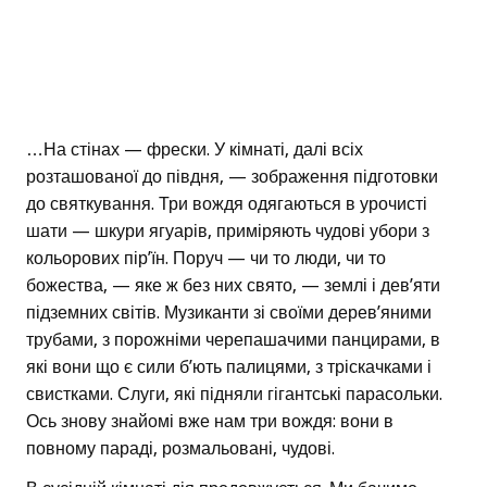
…На стінах — фрески. У кімнаті, далі всіх
розташованої до півдня, — зображення підготовки
до святкування. Три вождя одягаються в урочисті
шати — шкури ягуарів, приміряють чудові убори з
кольорових пір’їн. Поруч — чи то люди, чи то
божества, — яке ж без них свято, — землі і дев’яти
підземних світів. Музиканти зі своїми дерев’яними
трубами, з порожніми черепашачими панцирами, в
які вони що є сили б’ють палицями, з тріскачками і
свистками. Слуги, які підняли гігантські парасольки.
Ось знову знайомі вже нам три вождя: вони в
повному параді, розмальовані, чудові.