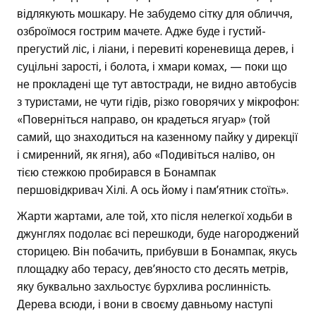
відлякують мошкару. Не забудемо сітку для обличчя,
озброїмося гострим мачете. Адже буде і густий-
прегустий ліс, і ліани, і перевиті кореневища дерев, і
суцільні зарості, і болота, і хмари комах, — поки що
не прокладені ще тут автостради, не видно автобусів
з туристами, не чути гідів, різко говорячих у мікрофон:
«Поверніться направо, он крадеться ягуар» (той
самий, що знаходиться на казенному пайку у дирекції
і смиренний, як ягня), або «Подивіться наліво, он
тією стежкою пробирався в Бонампак
першовідкривач Хілі. А ось йому і пам’ятник стоїть».
Жарти жартами, але той, хто після нелегкої ходьби в
джунглях подолає всі перешкоди, буде нагороджений
сторицею. Він побачить, прибувши в Бонампак, якусь
площадку або терасу, дев’яносто сто десять метрів,
яку буквально захльостує бурхлива рослинність.
Дерева всюди, і вони в своєму давньому наступі