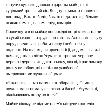
квітучих куточків давнього царства майя, нині —
суцільний тропічний ліс. Дощ тут триває з травня по
листопад. Багато боліт, багато води, але ще більше
всяких комах і, насамперед, комарів.
Проникнути в ці майже непрохідні нетрі можна тільки
в сухий сезон — з грудня по квітень. Але навіть в суху
пору доведеться зробити тяжку і небезпечну
подорож. На щастя для археології (і, додамо, взагалі
для людства) в лісах Усумасінті зростає червоне
дерево і дерева, які дають смолу, яка відіграє чималу
роль у виробництві настільки улюбленої
американцями жувальної гумки.
«Чіклерос», — так називають збирачів цієї смоли,
почали мало-помалу освоювати басейн Усумасінті,
піднімаючись вгору по її течії.
Майже нікому не відоме плем’я місцевих жителів —