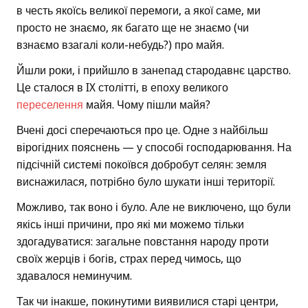
в честь якоїсь великої перемоги, а якої саме, ми
просто не знаємо, як багато ще не знаємо (чи
взнаємо взагалі коли-небудь?) про майя.
Йшли роки, і прийшло в занепад стародавнє царство.
Це сталося в IX столітті, в епоху великого
переселення
майя. Чому пішли майя?
Вчені досі сперечаються про це. Одне з найбільш
вірогідних пояснень — у способі господарювання. На
підсічній системі покоївся добробут селян: земля
виснажилася, потрібно було шукати інші території.
Можливо, так воно і було. Але не виключено, що були
якісь інші причини, про які ми можемо тільки
здогадуватися: загальне повстання народу проти
своїх жерців і богів, страх перед чимось, що
здавалося неминучим.
Так чи інакше, покинутими виявилися старі центри,