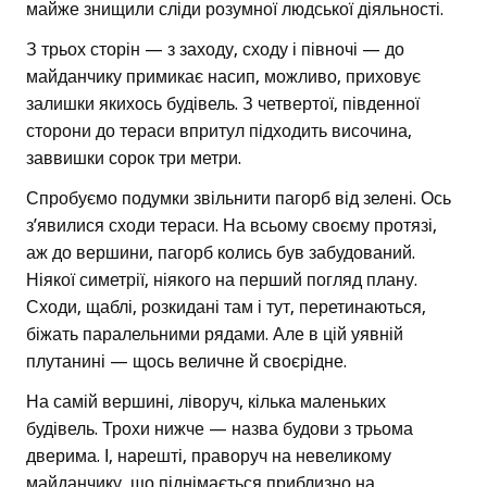
майже знищили сліди розумної людської діяльності.
З трьох сторін — з заходу, сходу і півночі — до
майданчику примикає насип, можливо, приховує
залишки якихось будівель. З четвертої, південної
сторони до тераси впритул підходить височина,
заввишки сорок три метри.
Спробуємо подумки звільнити пагорб від зелені. Ось
з’явилися сходи тераси. На всьому своєму протязі,
аж до вершини, пагорб колись був забудований.
Ніякої симетрії, ніякого на перший погляд плану.
Сходи, щаблі, розкидані там і тут, перетинаються,
біжать паралельними рядами. Але в цій уявній
плутанині — щось величне й своєрідне.
На самій вершині, ліворуч, кілька маленьких
будівель. Трохи нижче — назва будови з трьома
дверима. І, нарешті, праворуч на невеликому
майданчику, що піднімається приблизно на