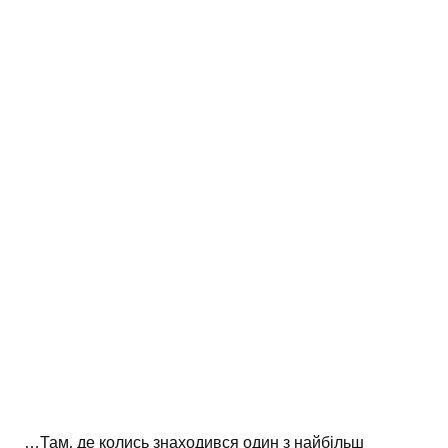
…Там, де колись знаходився один з найбільш