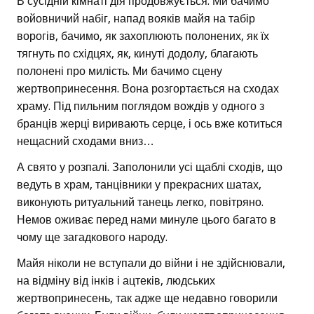
В сусідній кімнаті дія продовжується. Ми бачимо
войовничий набіг, напад вояків майя на табір
ворогів, бачимо, як захоплюють полонених, як їх
тягнуть по східцях, як, кинуті додолу, благають
полонені про милість. Ми бачимо сцену
жертвопринесення. Вона розгортається на сходах
храму. Під пильним поглядом вождів у одного з
бранців жерці виривають серце, і ось вже котиться
нещасний сходами вниз…
А свято у розпалі. Заполонили усі щаблі сходів, що
ведуть в храм, танцівники у прекрасних шатах,
виконують ритуальний танець легко, повітряно.
Немов оживає перед нами минуле цього багато в
чому ще загадкового народу.
Майя ніколи не вступали до війни і не здійснювали,
на відміну від інків і ацтеків, людських
жертвопринесень, так адже ще недавно говорили