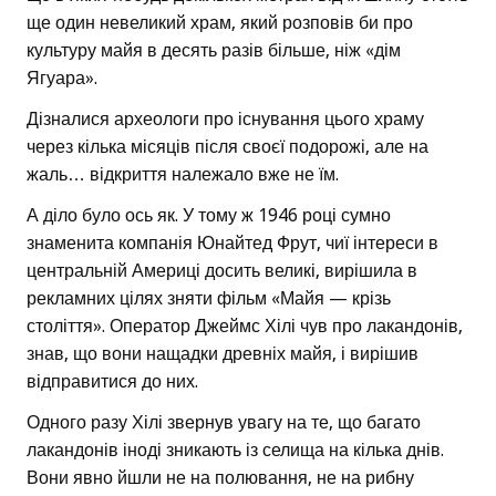
ще один невеликий храм, який розповів би про
культуру майя в десять разів більше, ніж «дім
Ягуара».
Дізналися археологи про існування цього храму
через кілька місяців після своєї подорожі, але на
жаль… відкриття належало вже не їм.
А діло було ось як. У тому ж 1946 році сумно
знаменита компанія Юнайтед Фрут, чиї інтереси в
центральній Америці досить великі, вирішила в
рекламних цілях зняти фільм «Майя — крізь
століття». Оператор Джеймс Хілі чув про лакандонів,
знав, що вони нащадки древніх майя, і вирішив
відправитися до них.
Одного разу Хілі звернув увагу на те, що багато
лакандонів іноді зникають із селища на кілька днів.
Вони явно йшли не на полювання, не на рибну