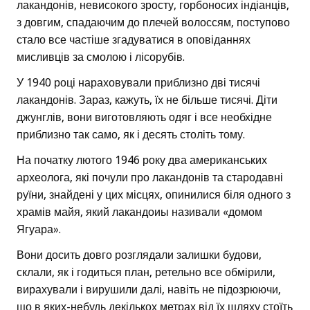
лакандонів, невисокого зросту, горбоносих індіанців,
з довгим, спадаючим до плечей волоссям, поступово
стало все частіше згадуватися в оповіданнях
мисливців за смолою і лісорубів.
У 1940 році нараховували приблизно дві тисячі
лакандонів. Зараз, кажуть, їх не більше тисячі. Діти
джунглів, вони виготовляють одяг і все необхідне
приблизно так само, як і десять століть тому.
На початку лютого 1946 року два американських
археолога, які почули про лакандонів та стародавні
руїни, знайдені у цих місцях, опинилися біля одного з
храмів майя, який лакандоиы називали «домом
Ягуара».
Вони досить довго розглядали залишки будови,
склали, як і годиться план, ретельно все обмірили,
вирахували і вирушили далі, навіть не підозрюючи,
що в яких-небудь декількох метрах від їх шляху стоїть