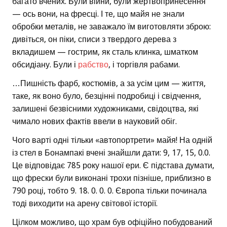
багато вчених. Були війни, були жертвопринесення
— ось вони, на фресці. І те, що майя не знали
обробки металів, не заважало їм виготовляти зброю:
дивіться, он піки, списи з твердого дерева з
вкладишем — гострим, як сталь клинка, шматком
обсидіану. Були і
рабство
, і торгівля рабами.
…Пишність фарб, костюмів, а за усім цим — життя,
таке, як воно було, безцінні подробиці і свідчення,
залишені безвісними художниками, свідоцтва, які
чимало нових фактів ввели в науковий обіг.
Чого варті одні тільки «автопортрети» майя! На одній
із стел в Бонампакі вчені знайшли дати: 9, 17, 15, 0.0.
Це відповідає 785 року нашої ери. Є підстава думати,
що фрески були виконані трохи пізніше, приблизно в
790 році, тобто 9. 18. 0. 0. 0. Європа тільки починала
тоді виходити на арену світової історії.
Цілком можливо, що храм був офіційно побудований