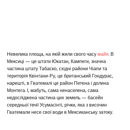
Невелика площа, на якій жили свого часу
майя
. В
Мексиці — це штати Юкатан, Кампеги, значна
частина штату Табаско, східні райони Чіапи та
територія Квінтани-Ру, це британський Гондурас,
нарешті, в Гватемалі це район Петена і долина
Монтега. І, мабуть, сама ненаселена, сама
недосліджена частина цих земель — басейн
середньої течії Усумасінті, річки, яка з височин
Гватемали несе свої води в Мексиканську затоку.