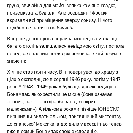
груба, звичайна для майя, велика кам’яна кладка,
приземкувата будівля. Але всередині! Фрески
вкривали всі приміщення зверху донизу. Нічого
подібного я в житті не бачив!»
Вперше дорогоцінна перлина мистецтва майя, що
багато століть залишалася невідомою світу, постала
перед захопленим поглядом чоловіка, який розумів її
значення.
Хілі не став гаяти часу. Він повернувся до храму з
цілою експедицією в серпні 1946 року, потім у 1947
році. У 1948 і 1949 роках було ще дві експедиції в
Бонампак, як охрестили це місце (бона означає
«стіни», пак — «розфарбовані», «покриті
малюнками»). А кількома роками пізніше ЮНЕСКО,
вирішивши видати альбом, присвячений мистецтву
доіспанської Мексики, відрядила у всесвітньо тепер
вже відомий Бонампак свою експедицію.