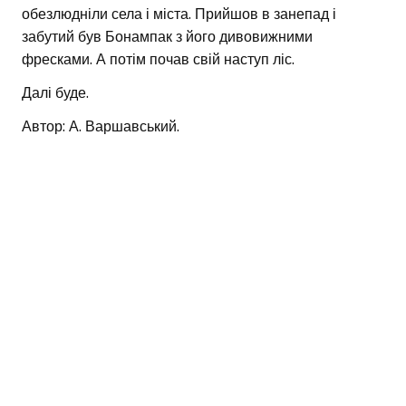
обезлюдніли села і міста. Прийшов в занепад і
забутий був Бонампак з його дивовижними
фресками. А потім почав свій наступ ліс.
Далі буде.
Автор: А. Варшавський.