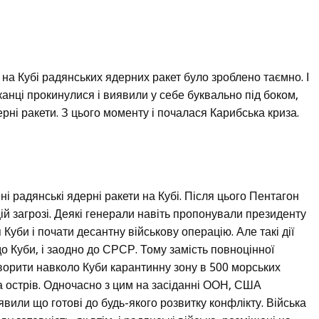
на Кубі радянських ядерних ракет було зроблено таємно. І
анці прокинулися і виявили у себе буквально під боком,
ерні ракети. З цього моменту і почалася Карибська криза.
 радянські ядерні ракети на Кубі. Після цього Пентагон
ій загрозі. Деякі генерали навіть пропонували президенту
би і почати десантну військову операцію. Але такі дії
Куби, і заодно до СРСР. Тому замість повноцінної
творити навколо Куби карантинну зону в 500 морських
а острів. Одночасно з цим на засіданні ООН, США
явили що готові до будь-якого розвитку конфлікту. Війська