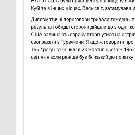
НАТО і США були приведені у підвищену бойову 
Кубі та в інших місцях. Весь світ, затамувавш
Дипломатичні переговори тривали тиждень. Хр
результаті обидві сторони дійшли до згоди і к
США залишають спробу вторгнутися на острів 
свої ракети з Туреччини. Якщо ж говорити про
1962 року і закінчився 28 жовтня цього ж 1962 
світ як ніколи раніше був близький до початку