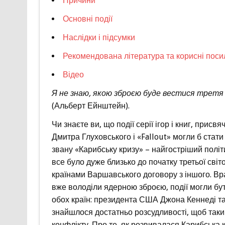
Причини
Основні події
Наслідки і підсумки
Рекомендована література та корисні пос
Відео
Я не знаю, якою зброєю буде вестися третя 
(Альберт Ейнштейн).
Чи знаєте ви, що події серії ігор і книг, прис
Дмитра Глуховського і «Fallout» могли б стат
звану «Карибську кризу» – найгостріший політ
все було дуже близько до початку третьої світ
країнами Варшавського договору з іншого. Вр
вже володіли ядерною зброєю, події могли бу
обох країн: президента США Джона Кеннеді 
знайшлося достатньо розсудливості, щоб таки
конфлікту. Про те, як розвивалася Карибська кри