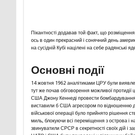
Пікантності додавав той факт, що розміщення 
ось в один прекрасний і сонячний день америк
на сусідній Кубі націлені на себе радянські яд
Основні події
14 жовтня 1962 аналітиками ЦРУ були виявлені
тут же почав обговорення можливої протидії ц
США Джону Кеннеді провести бомбардування Ку
виставили б США агресором по відношенню до 
військової операції було прийнято рішення с
миль, блокуючи всі переміщення з острова і н
звинуватили СРСР в секретності своїх дій і за