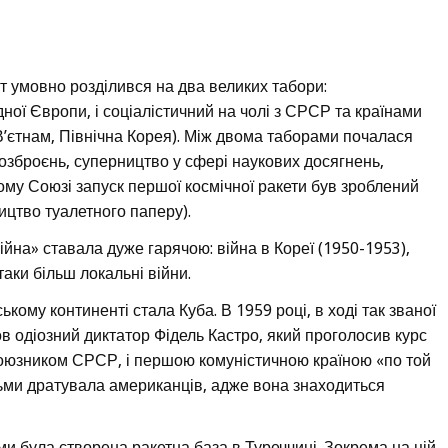
віт умовно розділився на два великих табори:
дної Європи, і соціалістичний на чолі з СРСР та країнами
В’єтнам, Північна Корея). Між двома таборами почалася
 озброєнь, суперництво у сфері наукових досягнень,
ому Союзі запуск першої космічної ракети був зроблений
цтво туалетного паперу).
війна» ставала дуже гарячою: війна в Кореї (1950-1953),
таки більш локальні війни.
ому континенті стала Куба. В 1959 році, в ході так званої
в одіозний диктатор Фідель Кастро, який проголосив курс
союзником СРСР, і першою комуністичною країною «по той
ельми дратувала американців, адже вона знаходиться
и була створена ракетна база в Туреччині. Зокрема на цій