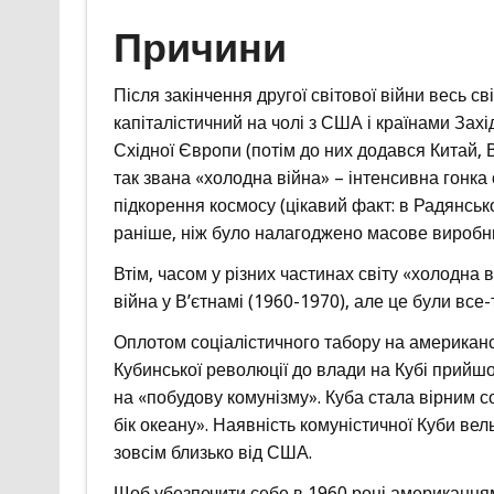
Причини
Після закінчення другої світової війни весь с
капіталістичний на чолі з США і країнами Захі
Східної Європи (потім до них додався Китай, 
так звана «холодна війна» – інтенсивна гонка
підкорення космосу (цікавий факт: в Радянськ
раніше, ніж було налагоджено масове виробни
Втім, часом у різних частинах світу «холодна 
війна у В’єтнамі (1960-1970), але це були все-
Оплотом соціалістичного табору на американськ
Кубинської революції до влади на Кубі прийшо
на «побудову комунізму». Куба стала вірним 
бік океану». Наявність комуністичної Куби в
зовсім близько від США.
Щоб убезпечити себе в 1960 році американцям