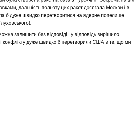
овками, дальність польоту цих ракет досягала Москви і в
могла б дуже швидко перетворитися на ядерне попелище
луховського).
ожна залишити без відповіді і у відповідь вирішило
разі конфлікту дуже швидко б перетворили США в те, що ми