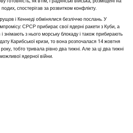
готовність, як втім, і радянські війська, розміщені на
и подих, спостерігав за розвитком конфлікту.
ущов і Кеннеді обмінялися безліччю послань. У
омпромісу: СРСР прибирає свої ядерні ракети з Куби, а
і знімають з нього морську блокаду і також прибирають
 дату Карибської кризи, то вона розпочалася 14 жовтня
року, тобто тривала рівно два тижні. Але за ці два тижні
 можливої ядерної війни.