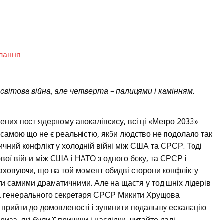
илання
світова війна, але четверта – палицями і камінням.
вячених пост ядерному апокаліпсису, всі ці «Метро 2033»
и самою що не є реальністю, якби людство не подолало так
ичний конфлікт у холодній війні між США та СРСР. Тоді
ової війни між США і НАТО з одного боку, та СРСР і
аховуючи, що на той момент обидві сторони конфлікту
ти самими драматичними. Але на щастя у тодішніх лідерів
та генерального секретаря СРСР Микити Хрущова
 прийти до домовленості і зупинити подальшу ескалацію
за, які були її причини і наслідки, читайте далі.