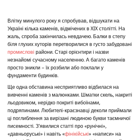
Влітку минулого року я спробував, відшукати на
Україні кілька каменів, відмічених в XIX столітті. На
жаль, спроба закінчилась невдачею. Балки в степу
біля глухих хуторів перетворилися в густо забудовані
промислові
райони. Старі орієнтири і назви
незнайомі сучасному населенню. А багато каменів
просто зникли – їх розбили або поклали у
фундаменти будинків.
Ще одна обставина несприятливо відбилася на
вивченні каменів з малюнками. Шматки скель, накриті
льодовиком, нерідко покриті вибоїнами,
подряпинами. Любителі-краєзнавці деколи приймали
ці поглиблення за вирізані людиною букви таємничої
писемності. З’явилися статті про «рунічні»,
«давньоруські» і навіть «
фінікійські
» «написи» на