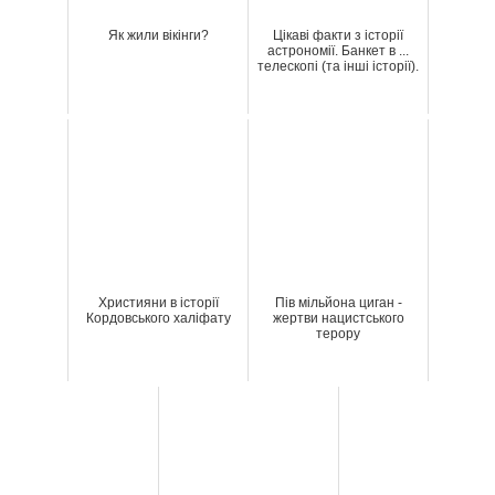
Як жили вікінги?
Цікаві факти з історії
астрономії. Банкет в ...
телескопі (та інші історії).
Християни в історії
Пів мільйона циган -
Кордовського халіфату
жертви нацистського
терору