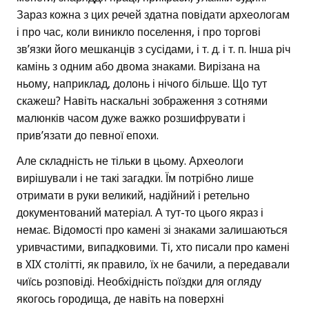
Зараз кожна з цих речей здатна повідати археологам
і про час, коли виникло поселення, і про торгові
зв’язки його мешканців з сусідами, і т. д. і т. п. Інша річ
камінь з одним або двома знаками. Вирізана на
ньому, наприклад, долонь і нічого більше. Що тут
скажеш? Навіть наскальні зображення з сотнями
малюнків часом дуже важко розшифрувати і
прив’язати до певної епохи.
Але складність не тільки в цьому. Археологи
вирішували і не такі загадки. Їм потрібно лише
отримати в руки великий, надійний і ретельно
документований матеріал. А тут-то цього якраз і
немає. Відомості про камені зі знаками залишаються
уривчастими, випадковими. Ті, хто писали про камені
в XIX столітті, як правило, їх не бачили, а передавали
чиїсь розповіді. Необхідність поїздки для огляду
якогось городища, де навіть на поверхні