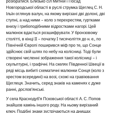
розібратися. Близько сіл Митній і Посад
Новгородської області в руслі струмка Щеглец С. Н.
Ільїн оглянув валун, на якому вирізані дві долоні, дві
ступні, а над ними – коло з перехрестям, гуртками
внизу і грибоподібними відростками нагорі. Цей
малюнок вдається розшифрувати. У бронзовому
столітті, в кінці II – початку I тисячоліття до н. е., по
Північній Європі поширився міф про те, що Сонце
здійснює свій шлях по небу на колісниці. Тоді були
створені численні зображення такої колісниці – і
скульптурні, і графічні. На скелях Південної Швеції в
ряді місць вибиті схематичні малюнки Сонця (коло з
хрестом всередині) на возі, схожі на гравіювання
Щеглеця. Значить, серед знаків на каменях є дуже
ранні, дослов’янські.
У села Краснодуб’я Псковської області А. С. Попов
знайшов камінь іншого роду. На ньому вирізаний
ключ. Подібні знаки зустрічаються на днищах