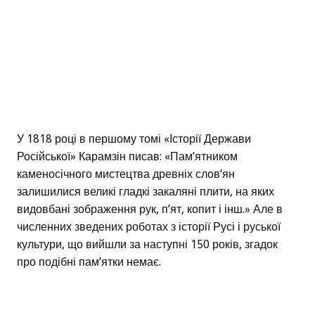
У 1818 році в першому томі «Історії Держави
Російської» Карамзін писав: «Пам’ятником
каменосічного мистецтва древніх слов’ян
залишилися великі гладкі закаляні плити, на яких
видовбані зображення рук, п’ят, копит і інш.» Але в
численних зведених роботах з історії Русі і руської
культури, що вийшли за наступні 150 років, згадок
про подібні пам’ятки немає.