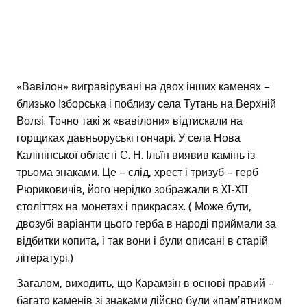
«Вавілон» вигравірувані на двох інших каменях –
близько Ізборська і поблизу села Тутань на Верхній
Волзі. Точно такі ж «вавілони» відтискали на
горщиках давньоруські гончарі. У села Нова
Калінінської області С. Н. Ільїн виявив камінь із
трьома знаками. Це – слід, хрест і тризуб – герб
Рюриковичів, його нерідко зображали в XI-XII
століттях на монетах і прикрасах. ( Може бути,
двозубі варіанти цього герба в народі приймали за
відбитки копита, і так вони і були описані в старій
літературі.)
Загалом, виходить, що Карамзін в основі правий –
багато каменів зі знаками дійсно були «пам’ятником