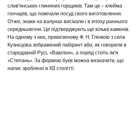
слов’янських глиняних горщиків. Там це – клейма
гончарів, що помічали посуд свого виготовлення.
Отже, знаки на валунах висікали і в епоху раннього
середньовіччя. Це підтверджують ще кілька каменів.
На одному з них, привезеному Ф. Н. Глінкою з села
Кузнєцова зображений лабіринт або, як говорили в
стародавній Русі, «Вавілон», а поряд стоїть ім’я
«Степань». За формою букв можна визначити, що
напис зроблено в XII столітті.