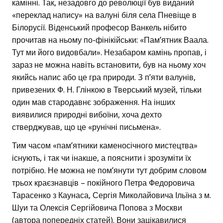
камінні. Так, незадовго до революції був виданий
«переклад напису» на валуні біля села Пневіще в
Білорусії. Віденський професор Ванкель нібито
прочитав на ньому по-фінікійськи: «Пам’ятник Ваала.
Тут ми його видовбали». Незабаром камінь пропав, і
зараз не можна навіть встановити, був на ньому хоч
якийсь напис або це гра природи. З п’яти валунів,
привезених Ф. Н. Глінкою в Тверський музей, тільки
один мав стародавнє зображення. На інших
виявилися природні вибоїни, хоча дехто
стверджував, що це «рунічні письмена».
Тим часом «пам’ятники каменосічного мистецтва»
існують, і так чи інакше, а пояснити і зрозуміти їх
потрібно. Не можна не пом’янути тут добрим словом
трьох краєзнавців – покійного Петра Федоровича
Тарасенко з Каунаса, Сергія Миколайовича Ільїна з м.
Шуи та Олексія Сергійовича Попова з Москви
(автора попередніх статей). Вони зацікавилися