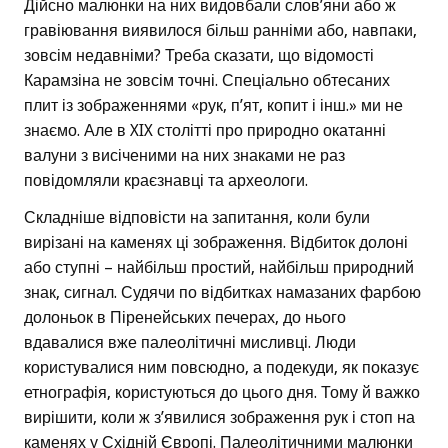
Дійсно малюнки на них видовбали слов’яни або ж
гравіювання виявилося більш ранніми або, навпаки,
зовсім недавніми? Треба сказати, що відомості
Карамзіна не зовсім точні. Спеціально обтесаних
плит із зображеннями «рук, п’ят, копит і інш.» ми не
знаємо. Але в XIX столітті про природно окатанні
валуни з висіченими на них знаками не раз
повідомляли краєзнавці та археологи.
Складніше відповісти на запитання, коли були
вирізані на каменях ці зображення. Відбиток долоні
або ступні – найбільш простий, найбільш природний
знак, сигнал. Судячи по відбитках намазаних фарбою
долоньок в Піренейських печерах, до нього
вдавалися вже палеолітичні мисливці. Люди
користувалися ним повсюдно, а подекуди, як показує
етнографія, користуються до цього дня. Тому й важко
вирішити, коли ж з’явилися зображення рук і стоп на
каменях у Східній Європі. Палеолітичними малюнки