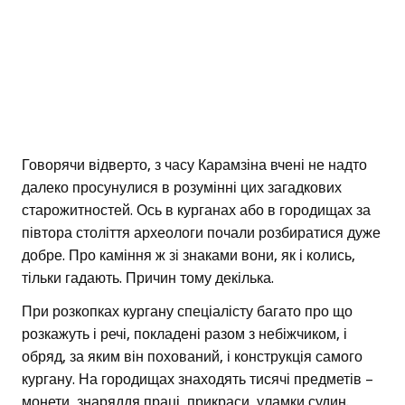
Говорячи відверто, з часу Карамзіна вчені не надто
далеко просунулися в розумінні цих загадкових
старожитностей. Ось в курганах або в городищах за
півтора століття археологи почали розбиратися дуже
добре. Про каміння ж зі знаками вони, як і колись,
тільки гадають. Причин тому декілька.
При розкопках кургану спеціалісту багато про що
розкажуть і речі, покладені разом з небіжчиком, і
обряд, за яким він похований, і конструкція самого
кургану. На городищах знаходять тисячі предметів –
монети, знаряддя праці, прикраси, уламки судин.