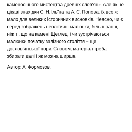
каменосічного мистецтва древніх слов’ян». Але як не
цікаві знахідки С. Н. Ільїна та А. С. Попова, їх все ж
мало для великих історичних висновків. Неясно, чи є
серед зображень неолітичні малюнки, більш ранні,
ніж ті, що на камені Щеглец, і чи зустрічаються
малюнки початку залізного століття – ще
дослов’янської пори. Словом, матеріал треба
збирати далі і як можна ширше.
Автор: А. Формозов.