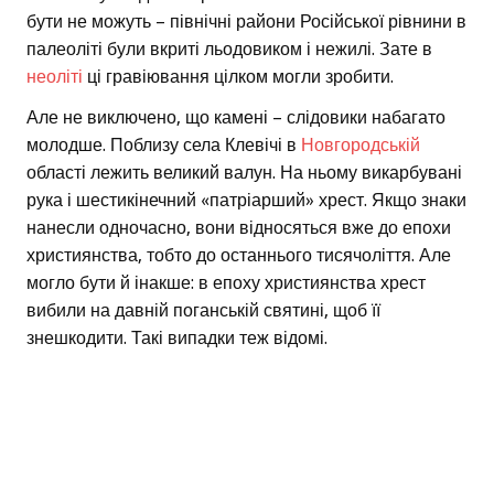
бути не можуть – північні райони Російської рівнини в
палеоліті були вкриті льодовиком і нежилі. Зате в
неоліті
ці гравіювання цілком могли зробити.
Але не виключено, що камені – слідовики набагато
молодше. Поблизу села Клевічі в
Новгородській
області лежить великий валун. На ньому викарбувані
рука і шестикінечний «патріарший» хрест. Якщо знаки
нанесли одночасно, вони відносяться вже до епохи
християнства, тобто до останнього тисячоліття. Але
могло бути й інакше: в епоху християнства хрест
вибили на давній поганській святині, щоб її
знешкодити. Такі випадки теж відомі.