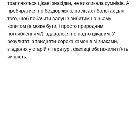
трапляються цікаві знахідки, не викликала сумнівів. А
пробиратися по бездоріжжю, по лісах і болотах для
того, щоб побачити валун з вибитим на ньому
копитом (а може бути, і просто природним
поглибленням?), здавалося не надто цікавим. У
результаті з тридцяти-сорока каменів зі знаками,
згаданих у старій літературі, фахівці обстежили п’ять
чи шість.