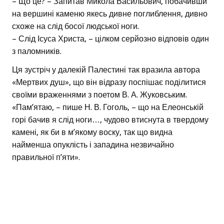
– Що це? – Запитав Микола Васильович, побачивши
на вершині каменю якесь дивне поглиблення, дивно
схоже на слід босої людської ноги.
– Слід Ісуса Христа, – цілком серйозно відповів один
з паломників.
Ця зустріч у далекій Палестині так вразила автора
«Мертвих душ», що він відразу поспішає поділитися
своїми враженнями з поетом В. А. Жуковським.
«Пам’ятаю, – пише Н. В. Гоголь, – що на Елеонській
горі бачив я слід ноги…, чудово втиснута в твердому
камені, як би в м’якому воску, так що видна
найменша опуклість і западина незвичайно
правильної п’яти».