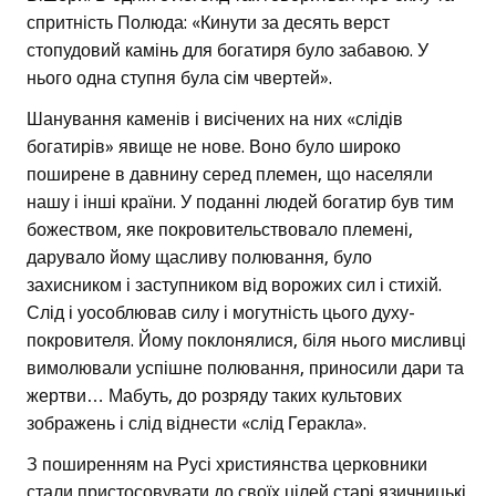
спритність Полюда: «Кинути за десять верст
стопудовий камінь для богатиря було забавою. У
нього одна ступня була сім чвертей».
Шанування каменів і висічених на них «слідів
богатирів» явище не нове. Воно було широко
поширене в давнину серед племен, що населяли
нашу і інші країни. У поданні людей богатир був тим
божеством, яке покровительствовало племені,
дарувало йому щасливу полювання, було
захисником і заступником від ворожих сил і стихій.
Слід і уособлював силу і могутність цього духу-
покровителя. Йому поклонялися, біля нього мисливці
вимолювали успішне полювання, приносили дари та
жертви… Мабуть, до розряду таких культових
зображень і слід віднести «слід Геракла».
З поширенням на Русі християнства церковники
стали пристосовувати до своїх цілей старі язичницькі