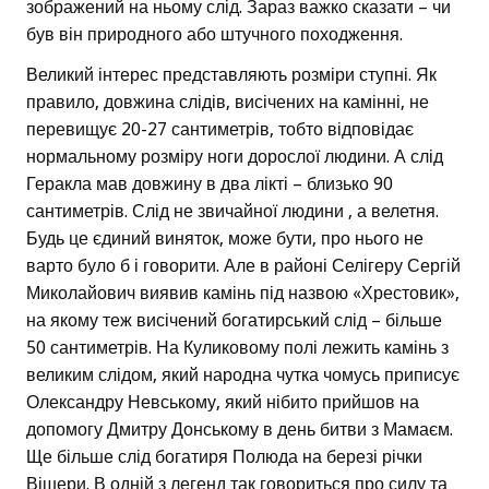
зображений на ньому слід. Зараз важко сказати – чи
був він природного або штучного походження.
Великий інтерес представляють розміри ступні. Як
правило, довжина слідів, висічених на камінні, не
перевищує 20-27 сантиметрів, тобто відповідає
нормальному розміру ноги дорослої людини. А слід
Геракла мав довжину в два лікті – близько 90
сантиметрів. Слід не звичайної людини , а велетня.
Будь це єдиний виняток, може бути, про нього не
варто було б і говорити. Але в районі Селігеру Сергій
Миколайович виявив камінь під назвою «Хрестовик»,
на якому теж висічений богатирський слід – більше
50 сантиметрів. На Куликовому полі лежить камінь з
великим слідом, який народна чутка чомусь приписує
Олександру Невському, який нібито прийшов на
допомогу Дмитру Донському в день битви з Мамаєм.
Ще більше слід богатиря Полюда на березі річки
Вішери. В одній з легенд так говориться про силу та