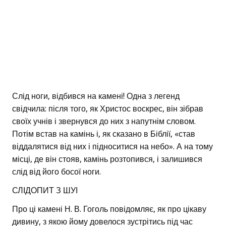
Слід ноги, відбився на камені! Одна з легенд
свідчила: після того, як Христос воскрес, він зібрав
своїх учнів і звернувся до них з напутнім словом.
Потім встав на камінь і, як сказано в Біблії, «став
віддалятися від них і підноситися на небо». А на тому
місці, де він стояв, камінь розтопився, і залишився
слід від його босої ноги.
СЛІДОПИТ З ШУІ
Про ці камені Н. В. Гоголь повідомляє, як про цікаву
дивину, з якою йому довелося зустрітись під час