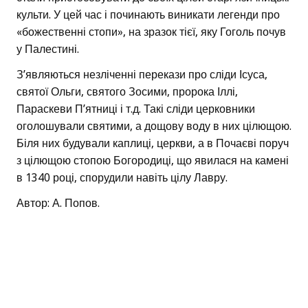
культи. У цей час і починають виникати легенди про
«божественні стопи», на зразок тієї, яку Гоголь почув
у Палестині.
З’являються незліченні перекази про сліди Ісуса,
святої Ольги, святого Зосими, пророка Іллі,
Параскеви П’ятниці і т.д. Такі сліди церковники
оголошували святими, а дощову воду в них цілющою.
Біля них будували каплиці, церкви, а в Почаєві поруч
з цілющою стопою Богородиці, що явилася на камені
в 1340 році, спорудили навіть цілу Лавру.
Автор: А. Попов.