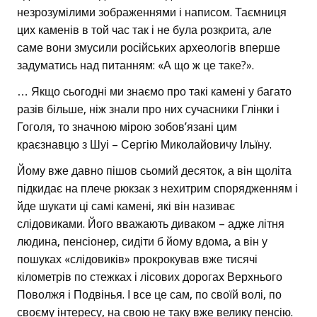
незрозумілими зображеннями і написом. Таємниця
цих каменів в той час так і не була розкрита, але
саме вони змусили російських археологів вперше
задуматись над питанням: «А що ж це таке?».
… Якщо сьогодні ми знаємо про такі камені у багато
разів більше, ніж знали про них сучасники Глінки і
Гоголя, то значною мірою зобов’язані цим
краєзнавцю з Шуі – Сергію Миколайовичу Ільїну.
Йому вже давно пішов сьомий десяток, а він щоліта
підкидає на плече рюкзак з нехитрим спорядженням і
йде шукати ці самі камені, які він називає
слідовиками. Його вважають диваком – адже літня
людина, пенсіонер, сидіти б йому вдома, а він у
пошуках «слідовиків» прокрокував вже тисячі
кілометрів по стежках і лісових дорогах Верхнього
Поволжя і Подвінья. І все це сам, по своїй волі, по
своєму інтересу, на свою не таку вже велику пенсію.