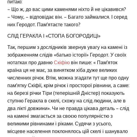
питаю:
– Що ж, до вас цими каменями ніхто й не цікавився?
– Чому, – відповідає він. – Багато займалися. І серед
них Геродот. Пам’ятаєте такого?
СЛІД ГЕРАКЛА І «СТОПА БОГОРОДИЦІ»
Так, першим з дослідників звернув увагу на камені із
зображенням слідів «батько історії» Геродот. У своїх
нотатках про давню
Скіфію
він пише: « Пам’яток
країна ця не має, за винятком хіба дуже великих
численних річок. Втім, можна згадати тут ще про одну
пам’ятку Скіфії, крім річок і просторої рівнини, а саме:
на березі річки Тіри (теперішній Дністер) показують
ступню Геракла в скелі, схожу на слід людини, але в
два лікті довжини». Чи не правда цікава деталь – слід
на камені змагається за своєю популярністю з
великими рівнинами і ріками. Судячи з усього,
місцеве населення поклонялось цій скелі і шанувало