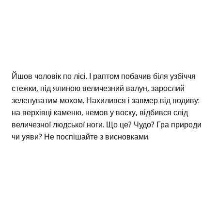
Йшов чоловік по лісі. І раптом побачив біля узбіччя
стежки, під ялиною величезний валун, зарослий
зеленуватим мохом. Нахилився і завмер від подиву:
на верхівці каменю, немов у воску, відбився слід
величезної людської ноги. Що це? Чудо? Гра природи
чи уяви? Не поспішайте з висновками.