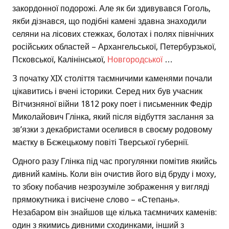
закордонної подорожі. Але як би здивувався Гоголь,
якби дізнався, що подібні камені здавна знаходили
селяни на лісових стежках, болотах і полях північних
російських областей – Архангельської, Петербурзької,
Псковської, Калінінської,
Новгородської
…
З початку XIX століття таємничими каменями почали
цікавитись і вчені історики. Серед них був учасник
Вітчизняної війни 1812 року поет і письменник Федір
Миколайович Глінка, який після відбуття заслання за
зв’язки з декабристами оселився в своєму родовому
маєтку в Бєжецькому повіті Тверської губернії.
Одного разу Глінка під час прогулянки помітив якийсь
дивний камінь. Коли він очистив його від бруду і моху,
то збоку побачив незрозуміле зображення у вигляді
прямокутника і висічене слово – «Степань».
Незабаром він знайшов ще кілька таємничих каменів:
один з якимись дивними сходинками, інший з