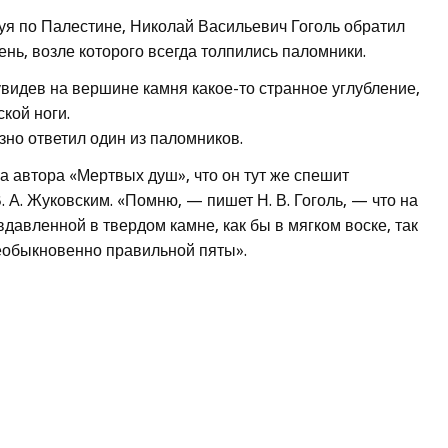
вуя по Палестине, Николай Васильевич Гоголь обратил
ь, возле которого всегда толпились паломники.
видев на вершине камня какое-то странное углубление,
кой ноги.
но ответил один из паломников.
а автора «Мертвых душ», что он тут же спешит
 А. Жуковским. «Помню, — пишет Н. В. Гоголь, — что на
вдавленной в твердом камне, как бы в мягком воске, так
еобыкновенно правильной пяты».