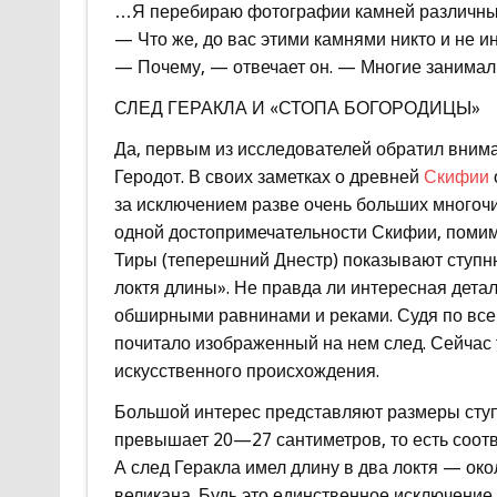
…Я перебираю фотографии камней различных
— Что же, до вас этими камнями никто и не и
— Почему, — отвечает он. — Многие занимали
СЛЕД ГЕРАКЛА И «СТОПА БОГОРОДИЦЫ»
Да, первым из исследователей обратил внима
Геродот. В своих заметках о древней
Скифии
за исключением разве очень больших многочи
одной достопримечательности Скифии, помимо
Тиры (теперешний Днестр) показывают ступню 
локтя длины». Не правда ли интересная дета
обширными равнинами и реками. Судя по всем
почитало изображенный на нем след. Сейчас 
искусственного происхождения.
Большой интерес представляют размеры ступн
превышает 20—27 сантиметров, то есть соотв
А след Геракла имел длину в два локтя — око
великана. Будь это единственное исключение,