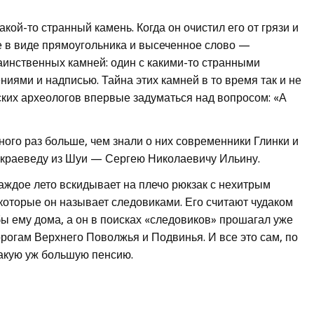
кой-то странный камень. Когда он очистил его от грязи и
е в виде прямоугольника и высеченное слово —
аинственных камней: один с какими-то странными
иями и надписью. Тайна этих камней в то время так и не
ских археологов впервые задуматься над вопросом: «А
ного раз больше, чем знали о них современники Глинки и
м краеведу из Шуи — Сергею Николаевичу Ильину.
каждое лето вскидывает на плечо рюкзак с нехитрым
 которые он называет следовиками. Его считают чудаком
бы ему дома, а он в поисках «следовиков» прошагал уже
рогам Верхнего Поволжья и Подвинья. И все это сам, по
такую уж большую пенсию.