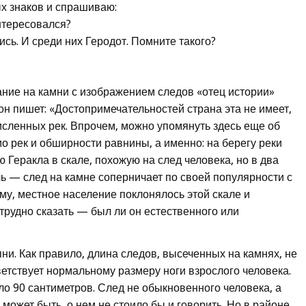
 знаков и спрашиваю:
нтересовался?
сь. И среди них Геродот. Помните такого?
ние на камни с изображением следов «отец истории»
он пишет: «Достопримечательностей страна эта не имеет,
сленных рек. Впрочем, можно упомянуть здесь еще об
 рек и обширности равнины, а именно: на берегу реки
Геракла в скале, похожую на след человека, но в два
ль — след на камне соперничает по своей популярности с
у, местное население поклонялось этой скале и
трудно сказать — был ли он естественного или
и. Как правило, длина следов, высеченных на камнях, не
етствует нормальному размеру ноги взрослого человека.
ло 90 сантиметров. След не обыкновенного человека, а
 может быть, о нем не стоило бы и говорить. Но в районе