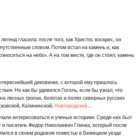
легенд гласила: после того, как Христос воскрес, он
апутственным словом. Потом встал на камень и, как
озноситься на небо». А на том месте, где он стоял, камень
 интереснейшей диковинке, с которой ему пришлось
вия. Но как бы удивился Гоголь, если бы узнал, что
на лесных тропах, болотах и полях северных русских
сковской, Калининской,
Новгородской
…
чали интересоваться и ученые историки. Среди них был
т и писатель Федор Николаевич Глинка, который после
елился в своем родовом поместье в Бежецком уезде