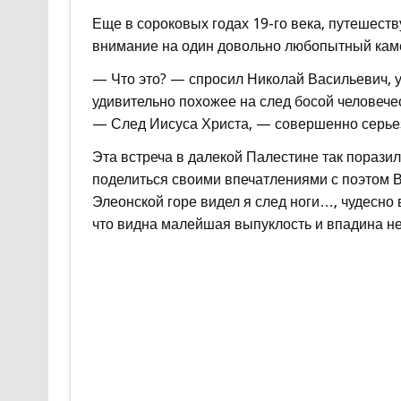
Еще в сороковых годах 19-го века, путешест
внимание на один довольно любопытный камен
— Что это? — спросил Николай Васильевич, у
удивительно похожее на след босой человечес
— След Иисуса Христа, — совершенно серьез
Эта встреча в далекой Палестине так поразил
поделиться своими впечатлениями с поэтом В.
Элеонской горе видел я след ноги…, чудесно 
что видна малейшая выпуклость и впадина н