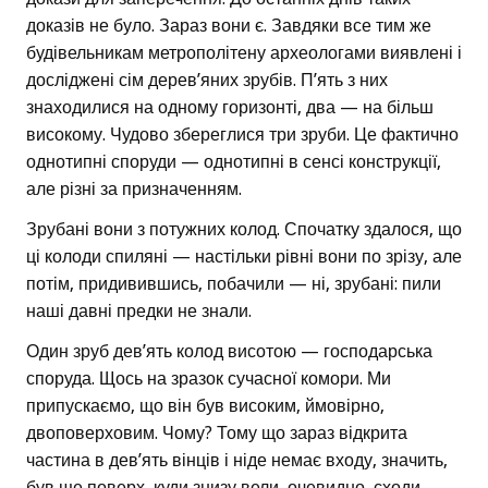
доказів не було. Зараз вони є. Завдяки все тим же
будівельникам метрополітену археологами виявлені і
досліджені сім дерев’яних зрубів. П’ять з них
знаходилися на одному горизонті, два — на більш
високому. Чудово збереглися три зруби. Це фактично
однотипні споруди — однотипні в сенсі конструкції,
але різні за призначенням.
Зрубані вони з потужних колод. Спочатку здалося, що
ці колоди спиляні — настільки рівні вони по зрізу, але
потім, придивившись, побачили — ні, зрубані: пили
наші давні предки не знали.
Один зруб дев’ять колод висотою — господарська
споруда. Щось на зразок сучасної комори. Ми
припускаємо, що він був високим, ймовірно,
двоповерховим. Чому? Тому що зараз відкрита
частина в дев’ять вінців і ніде немає входу, значить,
був ще поверх, куди знизу вели, очевидно, сходи.