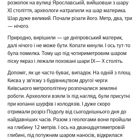
розкопок на вулиці Ярославській, вийшовши з шару
XI століття, археологи натрапили на шар материка.
Шар дуже великий. Почали різати його. Метр, два, три
— нічого.
Природно, вирішили — це дніпровський материк,
далі нічого і не може бути. Копати кинули. І ось тут-то
була помилка. Тому що під чотириметровим шаром
піску якраз і лежали поховані шари IX— X століть.
Допоміг, як це часто буває, випадок. На одній з площ
Києва у зв’язку з будівництвом другої черги
Київського метрополітену розпочалися земляні
роботи. Археологи взяли їх під нагляд, були присутні
при копанні шурфів і колодязів. І дуже скоро
отримали розріз Подолу від сьогоднішнього дня до
найдавніших часів. Разом з геологами вони пройшли
на глибину 12 метрів. І ось на дванадцятиметровій
глибині, під потужним шаром наносів, відкрилася