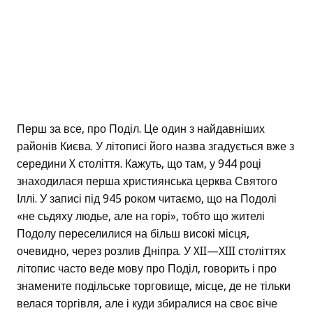
Перш за все, про Поділ. Це один з найдавніших
районів Києва. У літописі його назва згадується вже з
середини X століття. Кажуть, що там, у 944 році
знаходилася перша християнська церква Святого
Іллі. У записі під 945 роком читаємо, що на Подолі
«не сьдяху людье, але на горі», тобто що жителі
Подолу переселилися на більш високі місця,
очевидно, через розлив Дніпра. У XII—XIII століттях
літопис часто веде мову про Поділ, говорить і про
знамените подільське торговище, місце, де не тільки
велася торгівля, але і куди збиралися на своє віче