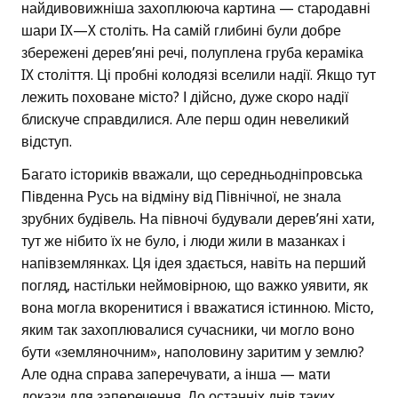
найдивовижніша захоплююча картина — стародавні
шари IX—X століть. На самій глибині були добре
збережені дерев’яні речі, полуплена груба кераміка
IX століття. Ці пробні колодязі вселили надії. Якщо тут
лежить поховане місто? І дійсно, дуже скоро надії
блискуче справдилися. Але перш один невеликий
відступ.
Багато істориків вважали, що середньодніпровська
Південна Русь на відміну від Північної, не знала
зрубних будівель. На півночі будували дерев’яні хати,
тут же нібито їх не було, і люди жили в мазанках і
напівземлянках. Ця ідея здається, навіть на перший
погляд, настільки неймовірною, що важко уявити, як
вона могла вкоренитися і вважатися істинною. Місто,
яким так захоплювалися сучасники, чи могло воно
бути «земляночним», наполовину заритим у землю?
Але одна справа заперечувати, а інша — мати
докази для заперечення. До останніх днів таких