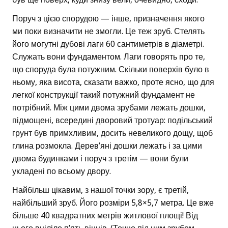
Поруч з цією спорудою — інше, призначення якого
ми поки визначити не змогли. Це теж зруб. Стелять
його могутні дубові лаги 60 сантиметрів в діаметрі.
Служать вони фундаментом. Лаги говорять про те,
що споруда була потужним. Скільки поверхів було в
ньому, яка висота, сказати важко, проте ясно, що для
легкої конструкції такий потужний фундамент не
потрібний. Між цими двома зрубами лежать дошки,
підмощені, всередині дворовий тротуар: подільський
грунт був примхливим, досить невеликого дощу, щоб
глина розмокла. Дерев’яні дошки лежать і за цими
двома будинками і поруч з третім — вони були
укладені по всьому двору.
Найбільш цікавим, з нашої точки зору, є третій,
найбільший зруб. Його розміри 5,8×5,7 метра. Це вже
більше 40 квадратних метрів житлової площі! Від