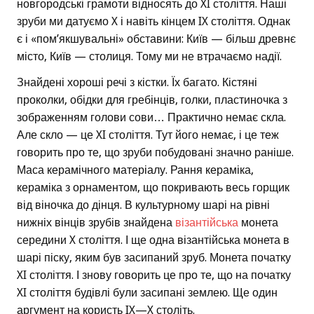
новгородські грамоти відносять до XI століття. Наші
зруби ми датуємо X і навіть кінцем IX століття. Однак
є і «пом’якшувальні» обставини: Київ — більш древнє
місто, Київ — столиця. Тому ми не втрачаємо надії.
Знайдені хороші речі з кістки. Їх багато. Кістяні
проколки, обідки для гребінців, голки, пластиночка з
зображенням голови сови… Практично немає скла.
Але скло — це XI століття. Тут його немає, і це теж
говорить про те, що зруби побудовані значно раніше.
Маса керамічного матеріалу. Рання кераміка,
кераміка з орнаментом, що покривають весь горщик
від віночка до дінця. В культурному шарі на рівні
нижніх вінців зрубів знайдена
візантійська
монета
середини X століття. І ще одна візантійська монета в
шарі піску, яким був засипаний зруб. Монета початку
XI століття. І знову говорить це про те, що на початку
XI століття будівлі були засипані землею. Ще один
аргумент на користь IX—X століть.