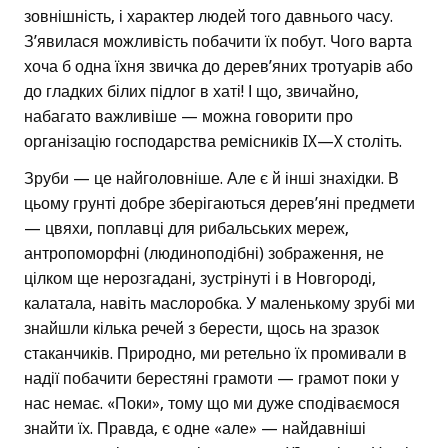
зовнішність, і характер людей того давнього часу.
З’явилася можливість побачити їх побут. Чого варта
хоча б одна їхня звичка до дерев’яних тротуарів або
до гладких білих підлог в хаті! І що, звичайно,
набагато важливіше — можна говорити про
організацію господарства ремісників IX—X століть.
Зруби — це найголовніше. Але є й інші знахідки. В
цьому грунті добре зберігаються дерев’яні предмети
— цвяхи, поплавці для рибальських мереж,
антропоморфні (людиноподібні) зображення, не
цілком ще нерозгадані, зустрінуті і в Новгороді,
калатала, навіть маслоробка. У маленькому зрубі ми
знайшли кілька речей з берести, щось на зразок
стаканчиків. Природно, ми ретельно їх промивали в
надії побачити берестяні грамоти — грамот поки у
нас немає. «Поки», тому що ми дуже сподіваємося
знайти їх. Правда, є одне «але» — найдавніші