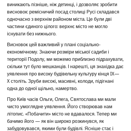
виникають пізніше, ніж детинці, і дозволяє зробити
висновок: ремісничий посад столиці Русі складався
одночасно з верхнім районом міста. Це були дві
частини єдиного цілого: верхнє місто не могло
існувати без нижнього.
Висновок цей важливий у плані соціально-
економічному. Знаючи розміри міської садиби і
території Подолу, ми можемо приблизно підрахувати,
скільки тут було мешканців. І нарешті, ця знахідка дає
уявлення про високу будівельну культуру кінця IX—
X століть. Зруби високі, масивні, колоди, підігнані
одна до одної щільно, намертво.
Про Київ часів Ольги, Олега, Святослава ми мали
чисто умоглядне уявлення. Його створював нам
літопис. «Побачити» місто не вдавалося. Тепер ми
бачимо його — як він широко розкинувся, як
забудовувався, якими були будівлі. Ясніше стає і