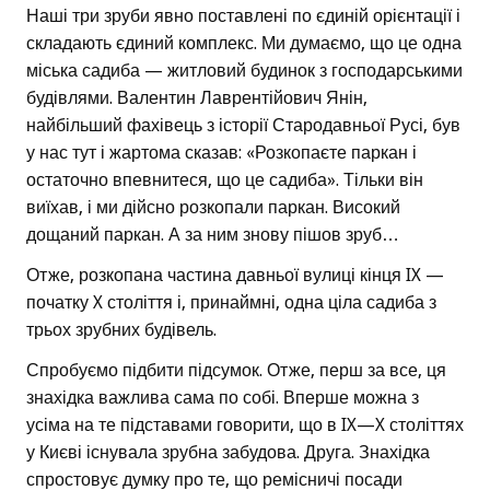
Наші три зруби явно поставлені по єдиній орієнтації і
складають єдиний комплекс. Ми думаємо, що це одна
міська садиба — житловий будинок з господарськими
будівлями. Валентин Лаврентійович Янін,
найбільший фахівець з історії Стародавньої Русі, був
у нас тут і жартома сказав: «Розкопаєте паркан і
остаточно впевнитеся, що це садиба». Тільки він
виїхав, і ми дійсно розкопали паркан. Високий
дощаний паркан. А за ним знову пішов зруб…
Отже, розкопана частина давньої вулиці кінця IX —
початку X століття і, принаймні, одна ціла садиба з
трьох зрубних будівель.
Спробуємо підбити підсумок. Отже, перш за все, ця
знахідка важлива сама по собі. Вперше можна з
усіма на те підставами говорити, що в IX—X століттях
у Києві існувала зрубна забудова. Друга. Знахідка
спростовує думку про те, що ремісничі посади