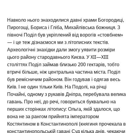
Навколо нього знаходилися давні храми Богородиці,
Пирогощі, Бориса і Гліба, Михайлівська божниця. З
півночі Поділ був укріплений від ворогів «стовбнем»
— і це теж дізнаємося ми з літописних текстів.
Археологічні знахідки дали змогу уявити розміри
цього району стародавнього Києва. У XII—XIII
століттях Поділ займав близько 200 гектарів, тобто
втричі більше, ніж центральна частина міста. Поділ
був ремісничим районом. Він годував і одягав весь
Київ. І не один тільки Київ. На Подолі, на річці
Почайні, одному з рукавів Дніпра, перебувала велика
гавань. Про неї, до речі, говориться буквально на
перших сторінках літопису: Ольга, якій здалося, що
вона не за рангом прийнята імператором
Костянтином в Константинополі (княгиня прочекала в
константинопольській гавані Суд кілька днів, чекаючи