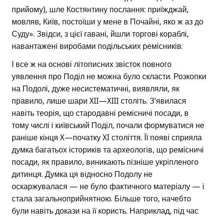
прийому), шле Костянтину послання: приїжджай,
мовляв, Київ, постоїши у мене в Почайні, яко ж аз до
Суду». Звідси, з цієї гавані, йшли торгові кораблі,
навантажені виробами подільських ремісників.
І все ж на основі літописних звісток повного
уявлення про Поділ не можна було скласти. Розкопки
на Подолі, дуже несистематичні, виявляли, як
правило, лише шари XII—XIII століть. З’явилася
навіть теорія, що стародавні ремісничі посади, в
тому числі і київський Поділ, почали формуватися не
раніше кінця X—початку XI століття. Її появі сприяла
думка багатьох істориків та археологів, що ремісничі
посади, як правило, виникають пізніше укріпленого
дитинця. Думка ця відносно Подолу не
оскаржувалася — не було фактичного матеріалу — і
стала загальноприйнятною. Більше того, начебто
були навіть докази на її користь. Наприклад, під час