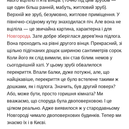
нього вціліло п’ять вінців. (Точно під цим зрубом —
ще один більш ранній, мабуть, житловий зруб).
Верхній же зруб, безумовно, житлове приміщення. У
північно-східному кутку знаходилася піч. Але вона не
вціліла — це звичайна картина, характерна і для
Новгорода
. Зате добре зберіглася дерев’яна підлога.
Вона проходить на рівні другого вінця. Прекрасний, зі
щільно підігнаних дощок шириною сантиметрів сорок.
Коли його як слід вимили, він став білим. немов у
сьогоднішній хаті. У цьому зрубі обвалилося
перекриття. Впали балки, дуже потужні, але, що
найцікавіше, перекриття це було встелене такими ж
дошками, як і підлога. Значить, був другий поверх?
Або, може бути, просто горишня кімната? Ми
вважаємо, що споруда була двоповерховою. І це
цілком реально. Адже виявилося ж у стародавньому
Новгороді чимало двоповерхових будинків. Тепер ми
знаємо їх і в Києві.