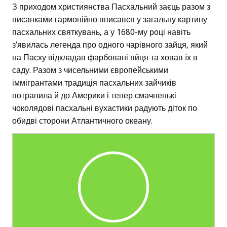
З приходом християнства Пасхальний заєць разом з
писанками гармонійно вписався у загальну картину
пасхальних святкувань, а у 1680-му році навіть
з’явилась легенда про одного чарівного зайця, який
на Пасху відкладав фарбовані яйця та ховав їх в
саду. Разом з чисельними європейськими
іммігрантами традиція пасхальних зайчиків
потрапила й до Америки і тепер смачненькі
чоколядові пасхальні вухастики радують діток по
обидві сторони Атлантичного океану.