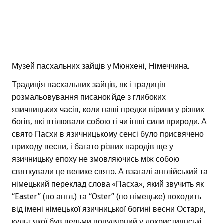
Музей пасхальних зайців у Мюнхені, Німеччина.
Традиція пасхальних зайців, як і традиція
розмальовування писанок йде з глибоких
язичницьких часів, коли наші предки вірили у різних
богів, які втілювали собою ті чи інші сили природи. А
свято Пасхи в язичницькому сенсі було присвячено
приходу весни, і багато різних народів ще у
язичницьку епоху не змовляючись між собою
святкували це велике свято. А взагалі англійський та
німецький переклад слова «Пасха», який звучить як
“Easter” (по англ.) та “Oster” (по німецьке) походить
від імені німецької язичницької богині весни Остари,
культ якої був вельми популярний у дохристиянські