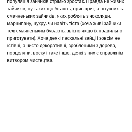
популяція зайчиків стрімко зростає. Правда не живих
зайчиків, ну таких що бігають, приг-приг, а штучних та
смачненьких зайчиків, яких роблять з чоколяди,
марципану, цукру, чи навіть тіста (хоча живі зайчики
теж смачненьким бувають, звісно якщо їх правильно
приготувати). Хоча деякі пасхальні зайці і зовсім не
їстівні, а чисто декоративні, зробленими з дерева,
порцеляни, воску і таке інше, деякі з них є справжнім
витвором мистецтва.