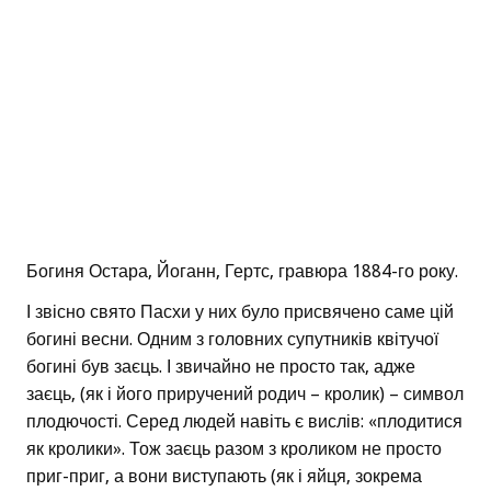
Богиня Остара, Йоганн, Гертс, гравюра 1884-го року.
І звісно свято Пасхи у них було присвячено саме цій
богині весни. Одним з головних супутників квітучої
богині був заєць. І звичайно не просто так, адже
заєць, (як і його приручений родич – кролик) – символ
плодючості. Серед людей навіть є вислів: «плодитися
як кролики». Тож заєць разом з кроликом не просто
приг-приг, а вони виступають (як і яйця, зокрема