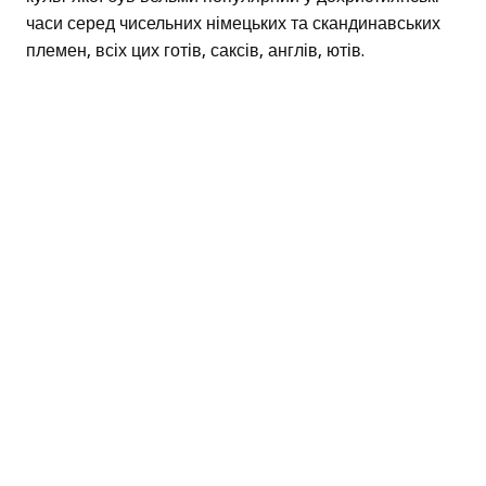
часи серед чисельних німецьких та скандинавських
племен, всіх цих готів, саксів, англів, ютів.