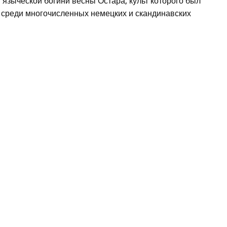
й языческой богини весны Остара, культ которого был
 среди многочисленных немецких и скандинавских