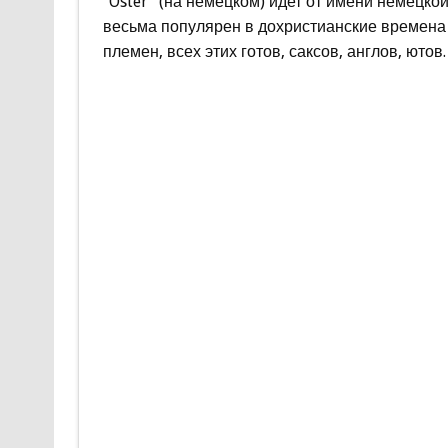
“Oster” (на немецком) идет от имени немецко
весьма популярен в дохристианские времена
племен, всех этих готов, саксов, англов, ютов.