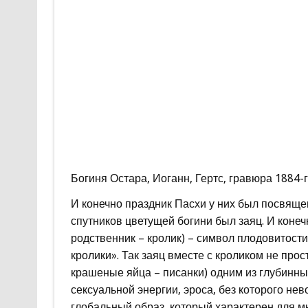
Богиня Остара, Иоганн, Гертс, гравюра 1884-г
И конечно праздник Пасхи у них был посвяще
спутников цветущей богини был заяц. И конечн
родственник – кролик) – символ плодовитост
кролики». Так заяц вместе с кроликом не прос
крашеные яйца – писанки) одним из глубинны
сексуальной энергии, эроса, без которого не
глобальный образ, который характерен для м