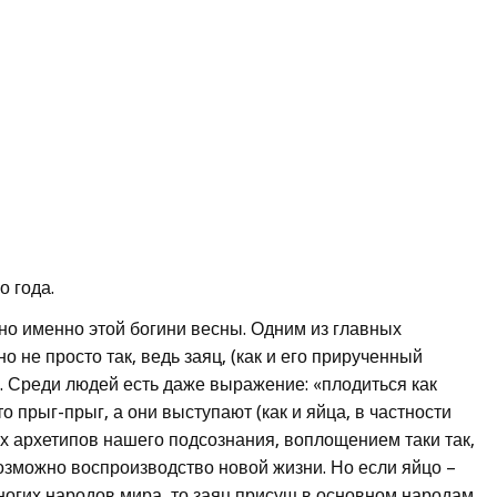
о года.
но именно этой богини весны. Одним из главных
о не просто так, ведь заяц, (как и его прирученный
и. Среди людей есть даже выражение: «плодиться как
то прыг-прыг, а они выступают (как и яйца, в частности
х архетипов нашего подсознания, воплощением таки так,
возможно воспроизводство новой жизни. Но если яйцо –
ногих народов мира, то заяц присущ в основном народам