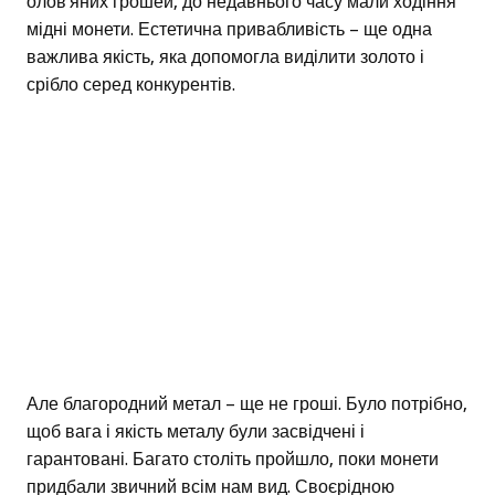
олов’яних грошей, до недавнього часу мали ходіння
мідні монети. Естетична привабливість – ще одна
важлива якість, яка допомогла виділити золото і
срібло серед конкурентів.
Але благородний метал – ще не гроші. Було потрібно,
щоб вага і якість металу були засвідчені і
гарантовані. Багато століть пройшло, поки монети
придбали звичний всім нам вид. Своєрідною