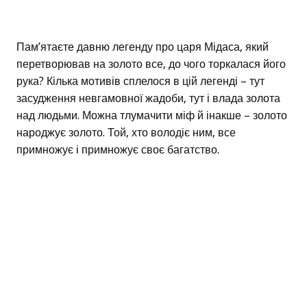
Пам’ятаєте давню легенду про царя Мідаса, який
перетворював на золото все, до чого торкалася його
рука? Кілька мотивів сплелося в цій легенді – тут
засудження невгамовної жадоби, тут і влада золота
над людьми. Можна тлумачити міф й інакше – золото
народжує золото. Той, хто володіє ним, все
примножує і примножує своє багатство.