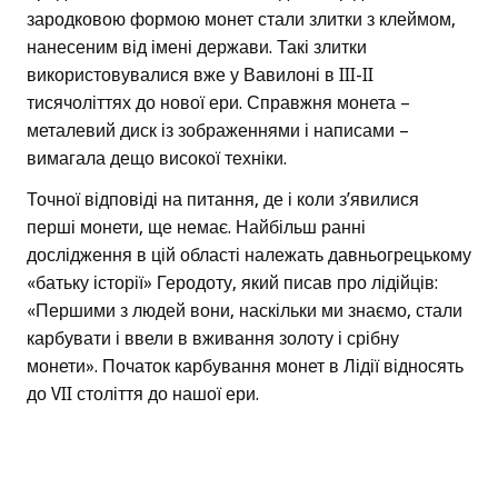
зародковою формою монет стали злитки з клеймом,
нанесеним від імені держави. Такі злитки
використовувалися вже у Вавилоні в III-II
тисячоліттях до нової ери. Справжня монета –
металевий диск із зображеннями і написами –
вимагала дещо високої техніки.
Точної відповіді на питання, де і коли з’явилися
перші монети, ще немає. Найбільш ранні
дослідження в цій області належать давньогрецькому
«батьку історії» Геродоту, який писав про лідійців:
«Першими з людей вони, наскільки ми знаємо, стали
карбувати і ввели в вживання золоту і срібну
монети». Початок карбування монет в Лідії відносять
до VII століття до нашої ери.