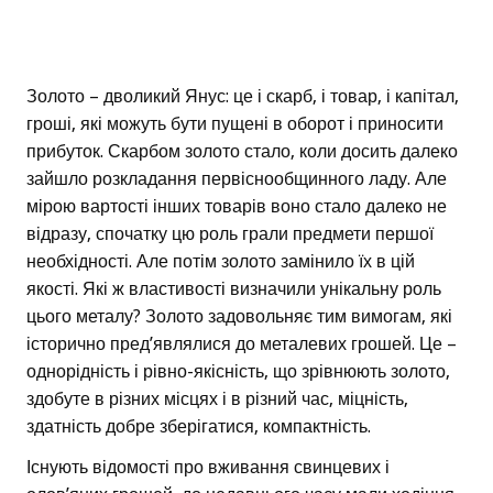
Золото – дволикий Янус: це і скарб, і товар, і капітал,
гроші, які можуть бути пущені в оборот і приносити
прибуток. Скарбом золото стало, коли досить далеко
зайшло розкладання первіснообщинного ладу. Але
мірою вартості інших товарів воно стало далеко не
відразу, спочатку цю роль грали предмети першої
необхідності. Але потім золото замінило їх в цій
якості. Які ж властивості визначили унікальну роль
цього металу? Золото задовольняє тим вимогам, які
історично пред’являлися до металевих грошей. Це –
однорідність і рівно-якісність, що зрівнюють золото,
здобуте в різних місцях і в різний час, міцність,
здатність добре зберігатися, компактність.
Існують відомості про вживання свинцевих і