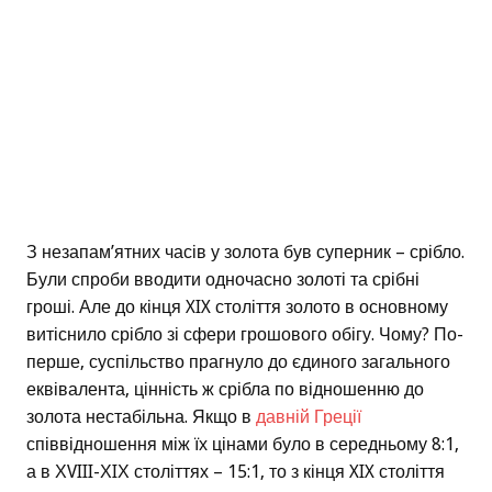
З незапам’ятних часів у золота був суперник – срібло.
Були спроби вводити одночасно золоті та срібні
гроші. Але до кінця XIX століття золото в основному
витіснило срібло зі сфери грошового обігу. Чому? По-
перше, суспільство прагнуло до єдиного загального
еквівалента, цінність ж срібла по відношенню до
золота нестабільна. Якщо в
давній Греції
співвідношення між їх цінами було в середньому 8:1,
а в ХVIII-ХIХ століттях – 15:1, то з кінця XIX століття