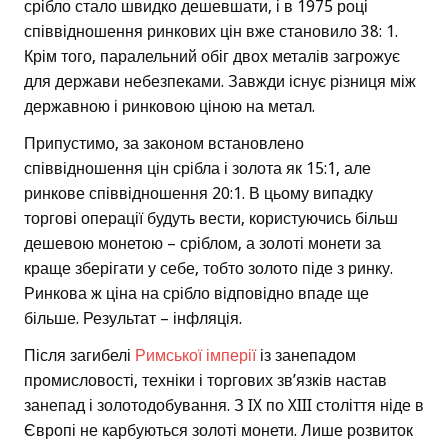
срібло стало швидко дешевшати, і в 1975 році
співвідношення ринкових цін вже становило 38: 1.
Крім того, паралельний обіг двох металів загрожує
для держави небезпеками. Завжди існує різниця між
державною і ринковою ціною на метал.
Припустимо, за законом встановлено
співвідношення цін срібла і золота як 15:1, але
ринкове співвідношення 20:1. В цьому випадку
торгові операції будуть вести, користуючись більш
дешевою монетою – сріблом, а золоті монети за
краще зберігати у себе, тобто золото піде з ринку.
Ринкова ж ціна на срібло відповідно впаде ще
більше. Результат – інфляція.
Після загибелі
Римської імперії
із занепадом
промисловості, техніки і торгових зв’язків настав
занепад і золотодобування. З IX по XIII століття ніде в
Європі не карбуються золоті монети. Лише розвиток