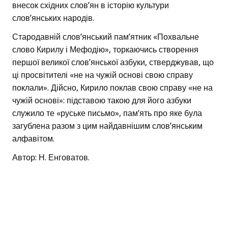
внесок східних слов’ян в історію культури
слов’янських народів.
Стародавній слов’янський пам’ятник «Похвальне
слово Кирилу і Мефодію», торкаючись створення
першої великої слов’янської азбуки, стверджував, що
ці просвітителі «не на чужій основі свою справу
поклали». Дійсно, Кирило поклав свою справу «не на
чужій основі»: підставою такою для його азбуки
служило те «руське письмо», пам’ять про яке була
загублена разом з цим найдавнішим слов’янським
алфавітом.
Автор: Н. Енговатов.