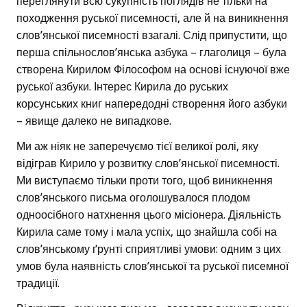
переглянути всю сукупність поглядів не тільки на
походження руської писемності, але й на виникнення
слов’янської писемності взагалі. Слід припустити, що
перша спільнослов’янська азбука – глаголиця – була
створена Кирилом Філософом на основі існуючої вже
руської азбуки. Інтерес Кирила до руських
корсунських книг напередодні створення його азбуки
– явище далеко не випадкове.
Ми аж ніяк не заперечуємо тієї великої ролі, яку
відіграв Кирило у розвитку слов’янської писемності.
Ми виступаємо тільки проти того, щоб виникнення
слов’янського письма оголошувалося плодом
одноосібного натхнення цього місіонера. Діяльність
Кирила саме тому і мала успіх, що знайшла собі на
слов’янському ґрунті сприятливі умови: одним з цих
умов була наявність слов’янської та руської писемної
традиції.