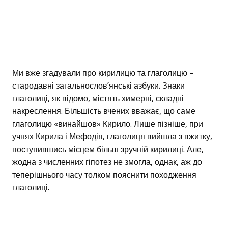
Ми вже згадували про кирилицю та глаголицю –
стародавні загальнослов’янські азбуки. Знаки
глаголиці, як відомо, містять химерні, складні
накреслення. Більшість вчених вважає, що саме
глаголицю «винайшов» Кирило. Лише пізніше, при
учнях Кирила і Мефодія, глаголиця вийшла з вжитку,
поступившись місцем більш зручній кирилиці. Але,
жодна з численних гіпотез не змогла, однак, аж до
теперішнього часу толком пояснити походження
глаголиці.