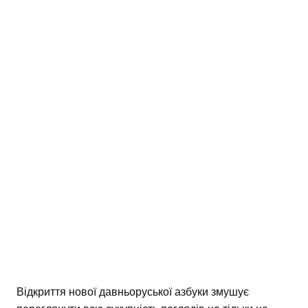
Відкриття нової давньоруської азбуки змушує