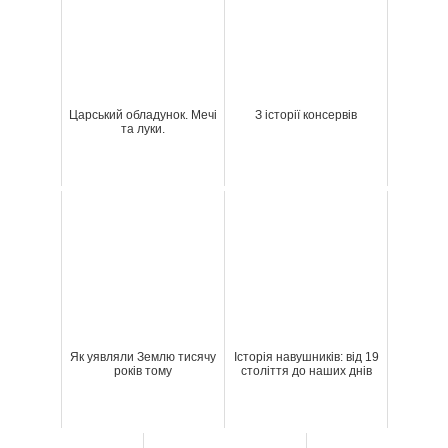
Царський обладунок. Мечі
З історії консервів
та луки.
Як уявляли Землю тисячу
Історія навушників: від 19
років тому
століття до наших днів