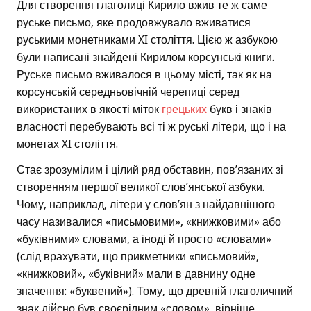
Для створення глаголиці Кирило вжив те ж саме
руське письмо, яке продовжувало вживатися
руськими монетниками XI століття. Цією ж азбукою
були написані знайдені Кирилом корсунські книги.
Руське письмо вживалося в цьому місті, так як на
корсунській середньовічній черепиці серед
використаних в якості міток
грецьких
букв і знаків
власності перебувають всі ті ж руські літери, що і на
монетах XI століття.
Стає зрозумілим і цілий ряд обставин, пов’язаних зі
створенням першої великої слов’янської азбуки.
Чому, наприклад, літери у слов’ян з найдавнішого
часу називалися «письмовими», «книжковими» або
«буківними» словами, а іноді й просто «словами»
(слід врахувати, що прикметники «письмовий»,
«книжковий», «буківний» мали в давнину одне
значення: «буквений»). Тому, що древній глаголичний
знак дійсно був своєрідним «словом», вірніше,