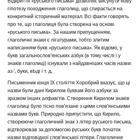
Відкриття «руського письма» дозволяє висунути нову
гіпотезу походження глаголиці, що спирається на
конкретний історичний матеріал. Всі факти говорять
про те, що глаголиця була створена на основі
«руського письма». За нашим припущенням,
глаголичні знаки є лігатурами, тобто злитим
написанням букв «руського письма». Як відомо, у
букв загальнослов’янських азбук (в тому числі і у
знаків глаголиці) існували з найдавніших часів назви:
аз ‘, буки, вЬді і т. д.
Письменник кінця IX століття Хоробрий вказує, що ці
назви були дані Кирилом буквам його азбуки за
зразком інших алфавітів. Створення Кирилом знаків
глаголиці було тісно пов’язане з цими слов’янськими
назвами букв. Природно припустити, що Кирило,
створюючи глаголичний знак з літер руського письма,
відтворював за допомогою руських букв початок
назви відповідної слов’янської літери. Глаголичне