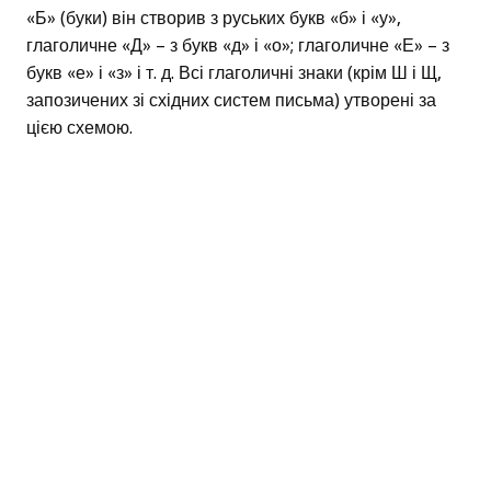
«Б» (буки) він створив з руських букв «б» і «у»,
глаголичне «Д» – з букв «д» і «о»; глаголичне «Е» – з
букв «е» і «з» і т. д. Всі глаголичні знаки (крім Ш і Щ,
запозичених зі східних систем письма) утворені за
цією схемою.