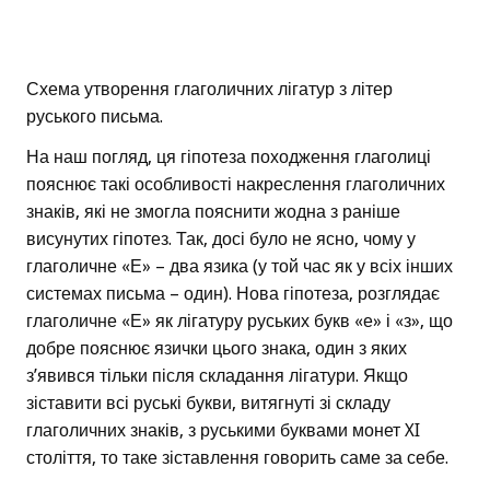
Схема утворення глаголичних лігатур з літер
руського письма.
На наш погляд, ця гіпотеза походження глаголиці
пояснює такі особливості накреслення глаголичних
знаків, які не змогла пояснити жодна з раніше
висунутих гіпотез. Так, досі було не ясно, чому у
глаголичне «Е» – два язика (у той час як у всіх інших
системах письма – один). Нова гіпотеза, розглядає
глаголичне «Е» як лігатуру руських букв «е» і «з», що
добре пояснює язички цього знака, один з яких
з’явився тільки після складання лігатури. Якщо
зіставити всі руські букви, витягнуті зі складу
глаголичних знаків, з руськими буквами монет XI
століття, то таке зіставлення говорить саме за себе.