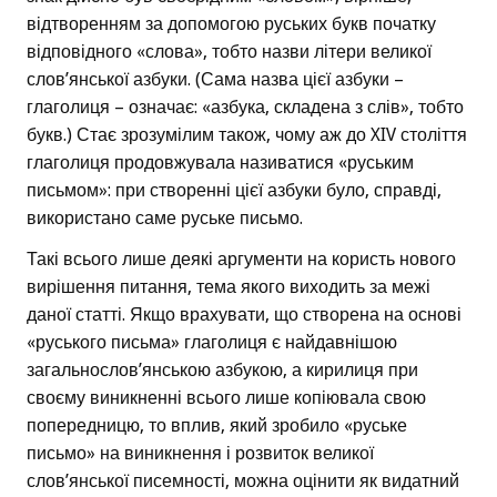
відтворенням за допомогою руських букв початку
відповідного «слова», тобто назви літери великої
слов’янської азбуки. (Сама назва цієї азбуки –
глаголиця – означає: «азбука, складена з слів», тобто
букв.) Стає зрозумілим також, чому аж до XIV століття
глаголиця продовжувала називатися «руським
письмом»: при створенні цієї азбуки було, справді,
використано саме руське письмо.
Такі всього лише деякі аргументи на користь нового
вирішення питання, тема якого виходить за межі
даної статті. Якщо врахувати, що створена на основі
«руського письма» глаголиця є найдавнішою
загальнослов’янською азбукою, а кирилиця при
своєму виникненні всього лише копіювала свою
попередницю, то вплив, який зробило «руське
письмо» на виникнення і розвиток великої
слов’янської писемності, можна оцінити як видатний