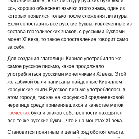
глаголическое «Е» как лигатуру русских букв «е» и
«с», хорошо объясняет язычки этого знака, один из
которых появился только после сложения лигатуры.
Если сопоставить все русские буквы, извлеченные из
состава глаголических знаков, с русскими буквами
монет XI века, то такое сопоставление говорит само
за себя.
Для создания глаголицы Кирилл употребил то же
самое русское письмо, какое продолжало
употребляться русскими монетчиками XI века. Этой
же азбукой были написаны найденные Кириллом
корсунские книги. Русское письмо употреблялось в
этом городе, так как на корсунской средневековой
черепице среди применявшихся в качестве меток
греческих
букв и знаков собственности находятся
все те же русские буквы, что и на монетах XI века.
Становится понятным и целый ряд обстоятельств,