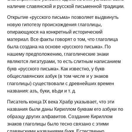
наличие славянской и русской письменной традиции.
Открытие «русского письма» позволяет выдвинуть
новую гипотезу происхождения глаголицы,
опирающуюся на конкретный исторический
материал. Все факты говорят о том, что глаголица
была создана на основе «русского письма». По
нашему предположению, глаголические знаки
являются лигатурами, то есть слитным написанием
букв «русского письма». Как известно, у букв
общеславянских азбук (в том числе и у знаков
глаголицы) существовали с древнейших времен
названия: азъ, буки, вЬди и т. д.
Писатель конца IX века Храбр указывает, что эти
названия были даны Кириллом буквам его азбуки по
образцу других алфавитов. Создание Кириллом
знаков глаголицы было тесно связано с этими
славянскими названиями букв. Естественно