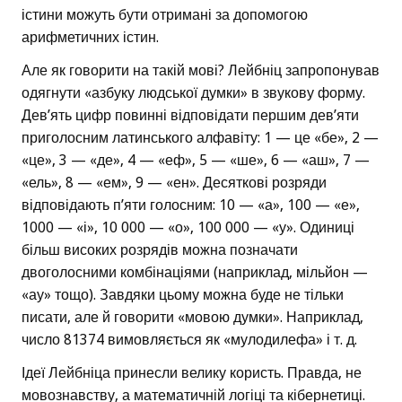
істини можуть бути отримані за допомогою
арифметичних істин.
Але як говорити на такій мові? Лейбніц запропонував
одягнути «азбуку людської думки» в звукову форму.
Дев’ять цифр повинні відповідати першим дев’яти
приголосним латинського алфавіту: 1 — це «бе», 2 —
«це», 3 — «де», 4 — «еф», 5 — «ше», 6 — «аш», 7 —
«ель», 8 — «ем», 9 — «ен». Десяткові розряди
відповідають п’яти голосним: 10 — «а», 100 — «е»,
1000 — «і», 10 000 — «о», 100 000 — «у». Одиниці
більш високих розрядів можна позначати
двоголосними комбінаціями (наприклад, мільйон —
«ау» тощо). Завдяки цьому можна буде не тільки
писати, але й говорити «мовою думки». Наприклад,
число 81374 вимовляється як «мулодилефа» і т. д.
Ідеї Лейбніца принесли велику користь. Правда, не
мовознавству, а математичній логіці та кібернетиці.