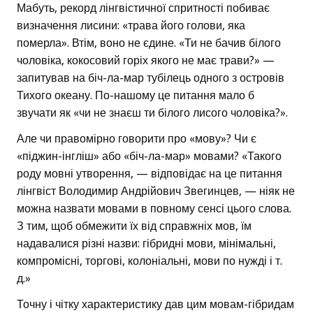
Мабуть, рекорд лінгвістичної спритності побиває
визначення лисини: «трава його голови, яка
померла». Втім, воно не єдине. «Ти не бачив білого
чоловіка, кокосовий горіх якого не має трави?» —
запитував на біч-ла-мар тубілець одного з островів
Тихого океану. По-нашому це питання мало б
звучати як «чи не знаєш ти білого лисого чоловіка?».
Але чи правомірно говорити про «мову»? Чи є
«піджин-інгліш» або «біч-ла-мар» мовами? «Такого
роду мовні утворення, — відповідає на це питання
лінгвіст Володимир Андрійович Звегинцев, — ніяк не
можна назвати мовами в повному сенсі цього слова.
З тим, щоб обмежити їх від справжніх мов, їм
надавалися різні назви: гібридні мови, мінімальні,
компромісні, торгові, колоніальні, мови по нужді і т.
д.»
Точну і чітку характеристику дав цим мовам-гібридам