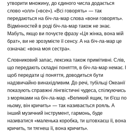
утворити множину, до єдиного числа додається
слово «олл» («все»). «Всі говорять» — так
передаються на біч-ла-мар слова «вони говорять».
Відмінностей в роді біч-ла-мар також не знає.
Мабуть, якщо ви почуєте фразу «Ця жінка, вона мій
брат», ви не зрозумієте її сенсу. А на біч-ла-мар це
означає: «вона моя сестра».
Словниковий запас, лексика також примітивні. Слів,
що передають складні поняття, в біч-ла-мар немає. І
щоб передати ці поняття, доводиться бути
надзвичайно винахідливим. До речі, тубільці Океанії
показують справжні лінгвістичні чудеса, спілкуючись
з моряками на біч-ла-мар. «Великий ящик, ти б’єш по
ньому, він кричить» — так називається рояль. А
інший музичний інструмент, гармонь, буде
називатися «маленька коробка, ти штовхаєш її, вона
кричить, ти тягнеш її, вона кричить».