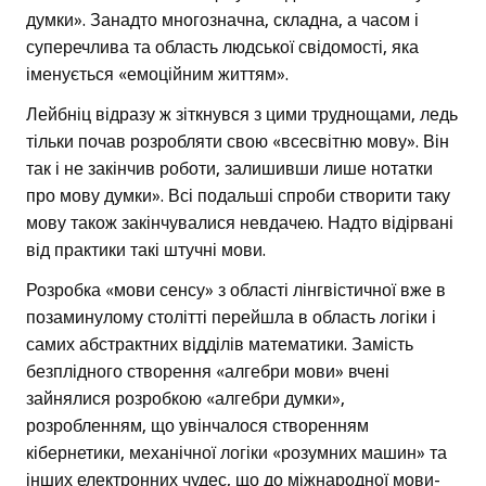
думки». Занадто многозначна, складна, а часом і
суперечлива та область людської свідомості, яка
іменується «емоційним життям».
Лейбніц відразу ж зіткнувся з цими труднощами, ледь
тільки почав розробляти свою «всесвітню мову». Він
так і не закінчив роботи, залишивши лише нотатки
про мову думки». Всі подальші спроби створити таку
мову також закінчувалися невдачею. Надто відірвані
від практики такі штучні мови.
Розробка «мови сенсу» з області лінгвістичної вже в
позаминулому столітті перейшла в область логіки і
самих абстрактних відділів математики. Замість
безплідного створення «алгебри мови» вчені
зайнялися розробкою «алгебри думки»,
розробленням, що увінчалося створенням
кібернетики, механічної логіки «розумних машин» та
інших електронних чудес, що до міжнародної мови-