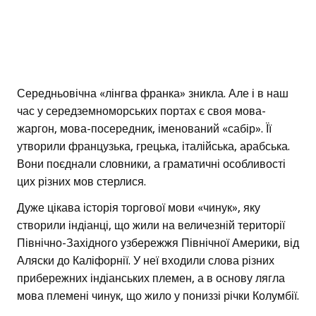
Середньовічна «лінгва франка» зникла. Але і в наш
час у середземноморських портах є своя мова-
жаргон, мова-посередник, іменований «сабір». Її
утворили французька, грецька, італійська, арабська.
Вони поєднали словники, а граматичні особливості
цих різних мов стерлися.
Дуже цікава історія торгової мови «чинук», яку
створили індіанці, що жили на величезній території
Північно-Західного узбережжя Північної Америки, від
Аляски до Каліфорнії. У неї входили слова різних
прибережних індіанських племен, а в основу лягла
мова племені чинук, що жило у пониззі річки Колумбії.