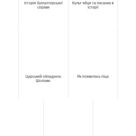
Історія бухгалтерської
Культ яйця та писанка в
справи
історії
Царський обладунок.
Як появилась піца
Шоломи.