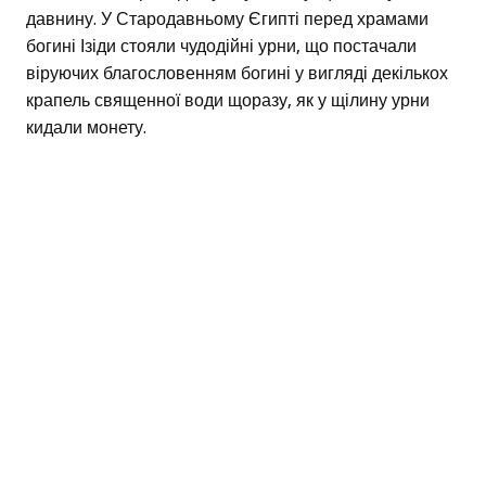
давнину. У Стародавньому Єгипті перед храмами
богині Ізіди стояли чудодійні урни, що постачали
віруючих благословенням богині у вигляді декількох
крапель священної води щоразу, як у щілину урни
кидали монету.