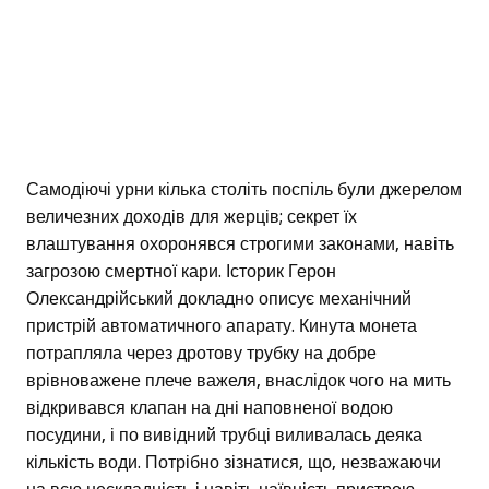
Самодіючі урни кілька століть поспіль були джерелом
величезних доходів для жерців; секрет їх
влаштування охоронявся строгими законами, навіть
загрозою смертної кари. Історик Герон
Олександрійський докладно описує механічний
пристрій автоматичного апарату. Кинута монета
потрапляла через дротову трубку на добре
врівноважене плече важеля, внаслідок чого на мить
відкривався клапан на дні наповненої водою
посудини, і по вивідний трубці виливалась деяка
кількість води. Потрібно зізнатися, що, незважаючи