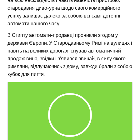
на всю нескладність і навіть наївність пристрою,
стародавня диво-урна щодо свого комерційного
успіху залишає далеко за собою всі самі дотепні
автомати нашого часу.
З Єгипту автомати-продавці проникли згодом у
держави Європи. У Стародавньому Римі на вулицях і
навіть на великих дорогах існував автоматичний
продаж вина, звідки і з’явився звичай, в силу якого
римляни, відлучаючись з дому, завжди брали з собою
кубок для пиття.