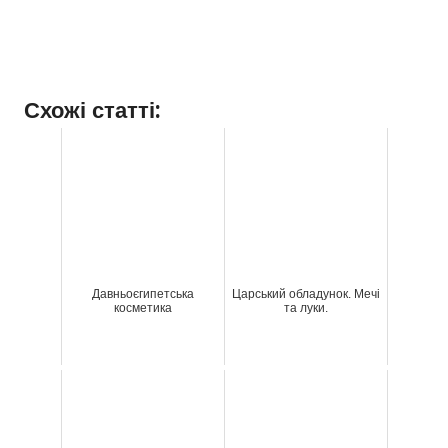
Схожі статті:
Давньоєгипетська
Царський обладунок. Мечі
косметика
та луки.