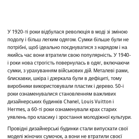
У 1920-ті роки відбулася революція в моді зі зміною
подолу і більш легким одягом. Сумки більше були не
потрібні, щоб ідеально поєднуватися з нарядом і на
якийсь час вони втратили свою популярність. У 1940-
і роки нова строгість повернулась в одяг, включаючи
сумки, з урахуванням військових дій. Металеві рами,
блискавки, шкіра і дзеркала були в дефіциті, тому
виробники використовували пластик і дерево. 50-і
роки ознаменувалися становленням важливих
дизайнерських будинків Chanel, Louis Vuitton і
Hermes, а 60-ті роки ознаменували крах старих
уявлень про класику і зростання молодіжної культури.
Провідні дизайнерські будинки стали випускати свої
моделі жіночих сумочок, а вони не втратили своєї