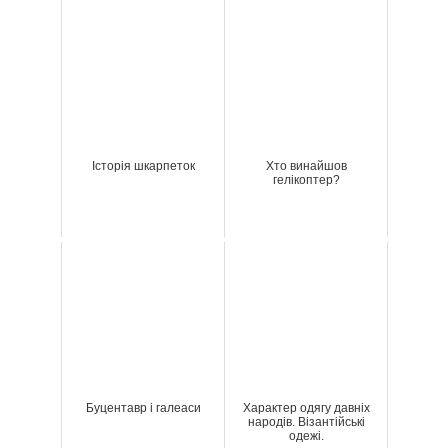
Історія шкарпеток
Хто винайшов
гелікоптер?
Буцентавр і галеаси
Характер одягу давніх
народів. Візантійські
одежі.