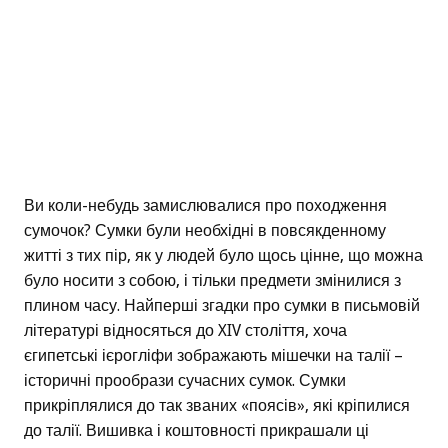
Ви коли-небудь замислювалися про походження
сумочок? Сумки були необхідні в повсякденному
житті з тих пір, як у людей було щось цінне, що можна
було носити з собою, і тільки предмети змінилися з
плином часу. Найперші згадки про сумки в письмовій
літературі відносяться до XIV століття, хоча
єгипетські ієрогліфи зображають мішечки на талії –
історичні прообрази сучасних сумок. Сумки
прикріплялися до так званих «поясів», які кріпилися
до талії. Вишивка і коштовності прикрашали ці