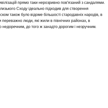
вілізацій прямо таки нерозривно пов’язаний з сандалями.
та Близького Сходу ідеально підходив для створення
оском також було відоме більшості стародавніх народів, в
и переважно люди, які жили в північних районах, в
 недоречним, до того ж занадто дорогим і незручним.