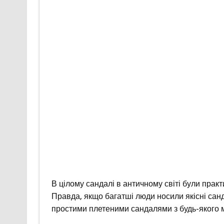
В цілому сандалі в античному світі були прак
Правда, якщо багатші люди носили якісні санд
простими плетеними сандалями з будь-якого м