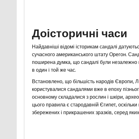
Доісторичні часи
Найдавніші відомі історикам сандалі датуютьс
сучасного американського штату Орегон. Санд
поширена думка, що сандалі були незалежно в
в один і той же час.
Встановлено, що більшість народів Європи, Ле
користувалися сандалями вже в епоху пізнього
основному складалися з рослин і шкіри, архео
цього правила є стародавній Єгипет, оскільки
збережених і прикрашених зразків, серед яких 