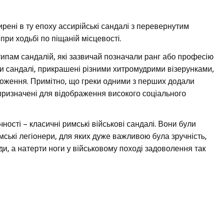
рені в ту епоху ассирійські сандалі з перевернутим
ри ходьбі по піщаній місцевості.
типам сандалій, які зазвичай позначали ранг або професію
или сандалі, прикрашені різними хитромудрими візерунками,
ложення. Примітно, що греки одними з перших додали
призначені для відображення високого соціального
ості – класичні римські військові сандалі. Вони були
мські легіонери, для яких дуже важливою була зручність,
и, а натерти ноги у військовому поході задоволення так