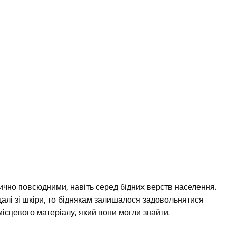
тично повсюдними, навіть серед бідних верств населення.
алі зі шкіри, то біднякам залишалося задовольнятися
ісцевого матеріалу, який вони могли знайти.