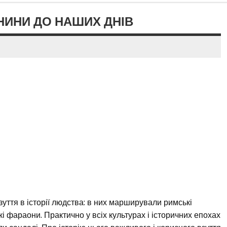
ВНИНИ ДО НАШИХ ДНІВ
зуття в історії людства: в них марширували римські
кі фараони. Практично у всіх культурах і історичних епохах