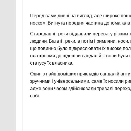
Перед вами дивні на вигляд, але широко поши
носком. Вигнута передня частина допомагала п
Стародавні греки віддавали перевагу різним 
людини. Багаті греки, а потім і римляни, нос
що повинно було підкреслювати їх високе по
платформи до підошви сандалій – вони були 
статусу їх власника.
Один з найвідоміших прикладів сандалій античн
зручними і універсальними, саме їх носили ри
адже вони часом здійснювали тривалі переход
собі.