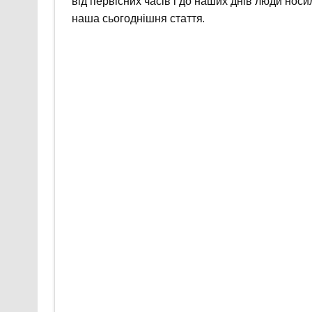
від первісних часів і до наших днів люди носи
наша сьогоднішня стаття.