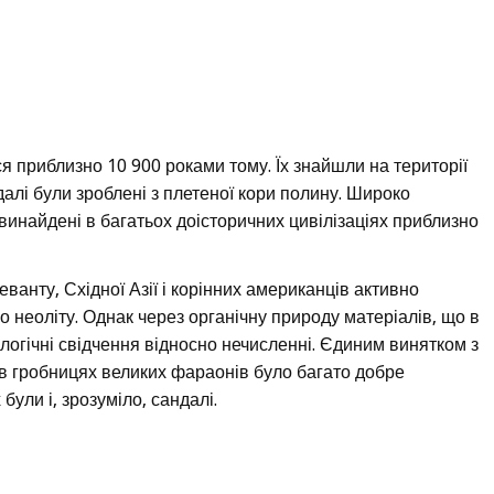
я приблизно 10 900 роками тому. Їх знайшли на території
алі були зроблені з плетеної кори полину. Широко
инайдені в багатьох доісторичних цивілізаціях приблизно
ванту, Східної Азії і корінних американців активно
 неоліту. Однак через органічну природу матеріалів, що в
логічні свідчення відносно нечисленні. Єдиним винятком з
 в гробницях великих фараонів було багато добре
були і, зрозуміло, сандалі.