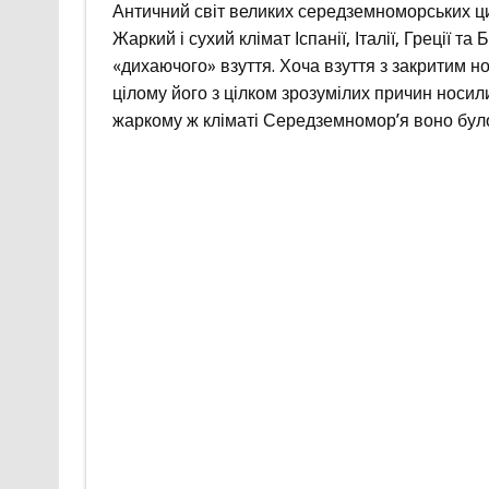
Античний світ великих середземноморських ци
Жаркий і сухий клімат Іспанії, Італії, Греції 
«дихаючого» взуття. Хоча взуття з закритим н
цілому його з цілком зрозумілих причин носил
жаркому ж кліматі Середземномор’я воно було