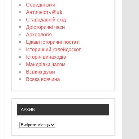
Середні віки
Античність @uk
Стародавній схід
Доісторичні часи
Археологія
Цікаві історичні постаті
Історичний калейдоскоп
Історія винаходів
Мандрівки часом
Всілякі думи
Всяка всячина
АРХИВ
А
р
х