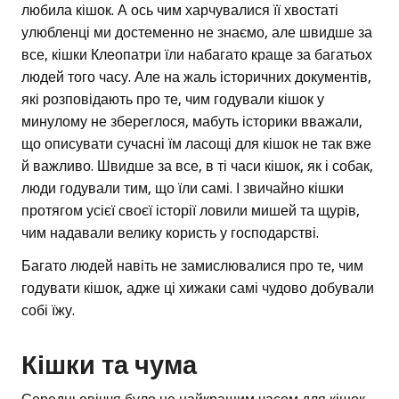
любила кішок. А ось чим харчувалися її хвостаті
улюбленці ми достеменно не знаємо, але швидше за
все, кішки Клеопатри їли набагато краще за багатьох
людей того часу. Але на жаль історичних документів,
які розповідають про те, чим годували кішок у
минулому не збереглося, мабуть історики вважали,
що описувати сучасні їм ласощі для кішок не так вже
й важливо. Швидше за все, в ті часи кішок, як і собак,
люди годували тим, що їли самі. І звичайно кішки
протягом усієї своєї історії ловили мишей та щурів,
чим надавали велику користь у господарстві.
Багато людей навіть не замислювалися про те, чим
годувати кішок, адже ці хижаки самі чудово добували
собі їжу.
Кішки та чума