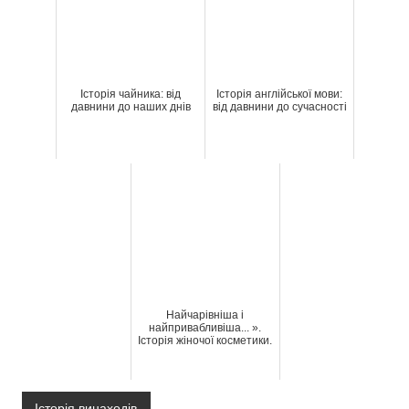
Історія чайника: від
Історія англійської мови:
давнини до наших днів
від давнини до сучасності
Найчарівніша і
найпривабливіша... ».
Історія жіночої косметики.
Історія винаходів