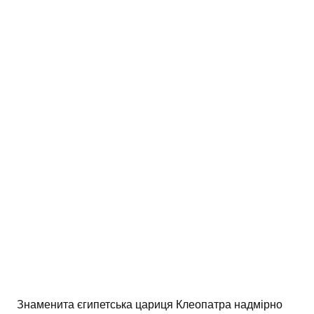
Знаменита єгипетська цариця Клеопатра надмірно