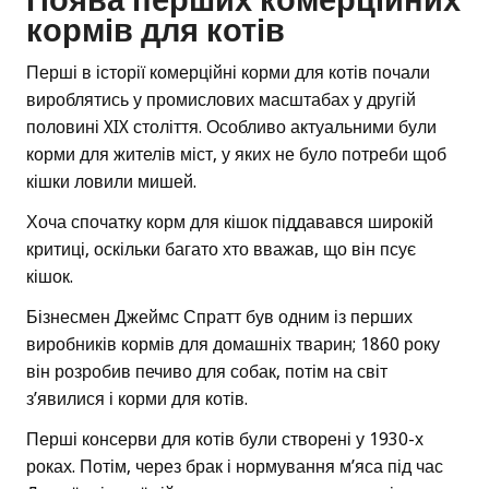
Поява перших комерційних
кормів для котів
Перші в історії комерційні корми для котів почали
вироблятись у промислових масштабах у другій
половині XIX століття. Особливо актуальними були
корми для жителів міст, у яких не було потреби щоб
кішки ловили мишей.
Хоча спочатку корм для кішок піддавався широкій
критиці, оскільки багато хто вважав, що він псує
кішок.
Бізнесмен Джеймс Спратт був одним із перших
виробників кормів для домашніх тварин; 1860 року
він розробив печиво для собак, потім на світ
з’явилися і корми для котів.
Перші консерви для котів були створені у 1930-х
роках. Потім, через брак і нормування м’яса під час