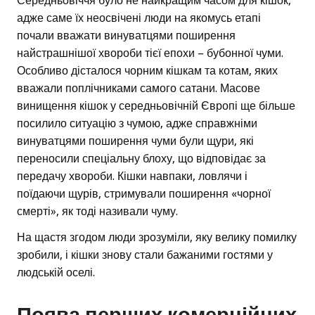
Середньовіччя було не найкращим часом для кішок,
адже саме їх неосвічені люди на якомусь етапі
почали вважати винуватцями поширення
найстрашнішої хвороби тієї епохи – бубонної чуми.
Особливо дісталося чорним кішкам та котам, яких
вважали поплічниками самого сатани. Масове
винищення кішок у середньовічній Європі ще більше
посилило ситуацію з чумою, адже справжніми
винуватцями поширення чуми були щури, які
переносили спеціальну блоху, що відповідає за
передачу хвороби. Кішки навпаки, ловлячи і
поїдаючи щурів, стримували поширення «чорної
смерті», як тоді називали чуму.
На щастя згодом люди зрозуміли, яку велику помилку
зробили, і кішки знову стали бажаними гостями у
людській оселі.