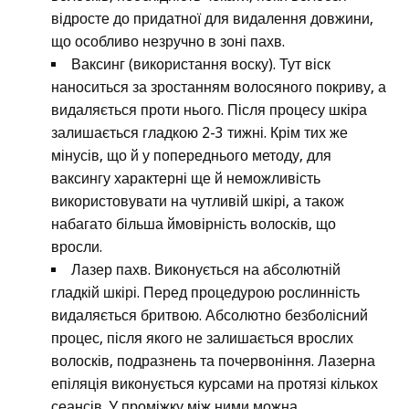
відросте до придатної для видалення довжини,
що особливо незручно в зоні пахв.
Ваксинг (використання воску). Тут віск
наноситься за зростанням волосяного покриву, а
видаляється проти нього. Після процесу шкіра
залишається гладкою 2-3 тижні. Крім тих же
мінусів, що й у попереднього методу, для
ваксингу характерні ще й неможливість
використовувати на чутливій шкірі, а також
набагато більша ймовірність волосків, що
вросли.
Лазер пахв. Виконується на абсолютній
гладкій шкірі. Перед процедурою рослинність
видаляється бритвою. Абсолютно безболісний
процес, після якого не залишається врослих
волосків, подразнень та почервоніння. Лазерна
епіляція виконується курсами на протязі кількох
сеансів. У проміжку між ними можна