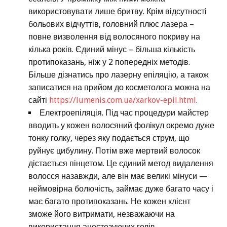
використовувати лише бритву. Крім відсутності
больових відчуттів, головний плюс лазера –
повне визволення від волосяного покриву на
кілька років. Єдиний мінус – більша кількість
протипоказань, ніж у 2 попередніх методів.
Більше дізнатись про лазерну епіляцію, а також
записатися на прийом до косметолога можна на
сайті
https://lumenis.com.ua/xarkov-epil.html
.
Електроепіляція. Під час процедури майстер
вводить у кожен волосяний фолікул окремо дуже
тонку голку, через яку подається струм, що
руйнує цибулину. Потім вже мертвий волосок
дістається пінцетом. Це єдиний метод видалення
волосся назавжди, але він має великі мінуси —
неймовірна болючість, займає дуже багато часу і
має багато протипоказань. Не кожен клієнт
зможе його витримати, незважаючи на
використання анестезуючих гелів.