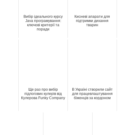
Вибір ідеального курсу
Кисневі апарати для
Java програмування:
підтримки дихання
ключові критерії та
тварин
поради
Ще раз про вибір
В Україні створили сайт
підлогових кулерів від
для працевлаштування
Кулерова Funky Company
біженців за кордоном