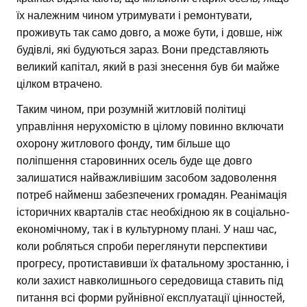
їх належним чином утримувати і ремонтувати,
проживуть так само довго, а може бути, і довше, ніж
будівлі, які будуються зараз. Вони представляють
великий капітал, який в разі знесення був би майже
цілком втрачено.
Таким чином, при розумній житловій політиці
управління нерухомістю в цілому повинно включати
охорону житлового фонду, тим більше що
поліпшення старовинних осель буде ще довго
залишатися найважливішим засобом задоволення
потреб найменш забезпечених громадян. Реанімація
історичних кварталів стає необхідною як в соціально-
економічному, так і в культурному плані. У наш час,
коли робляться спроби переглянути перспективи
прогресу, протиставивши їх фатальному зростанню, і
коли захист навколишнього середовища ставить під
питання всі форми руйнівної експлуатації цінностей,