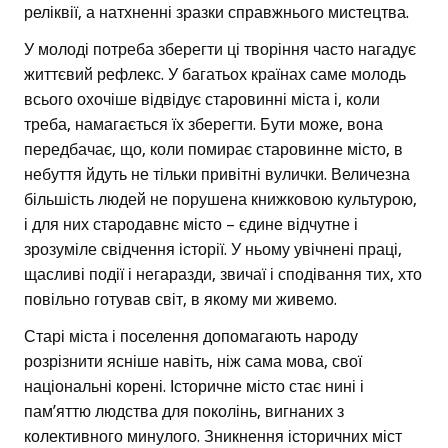
реліквії, а натхненні зразки справжнього мистецтва.
У молоді потреба зберегти ці творіння часто нагадує
життєвий рефлекс. У багатьох країнах саме молодь
всього охочіше відвідує старовинні міста і, коли
треба, намагається їх зберегти. Бути може, вона
передбачає, що, коли помирає старовинне місто, в
небуття йдуть не тільки привітні вулички. Величезна
більшість людей не порушена книжковою культурою,
і для них стародавнє місто – єдине відчутне і
зрозуміле свідчення історії. У ньому увічнені праці,
щасливі події і негаразди, звичаї і сподівання тих, хто
повільно готував світ, в якому ми живемо.
Старі міста і поселення допомагають народу
розрізнити ясніше навіть, ніж сама мова, свої
національні корені. Історичне місто стає нині і
пам’яттю людства для поколінь, вигнаних з
колективного минулого. Зникнення історичних міст