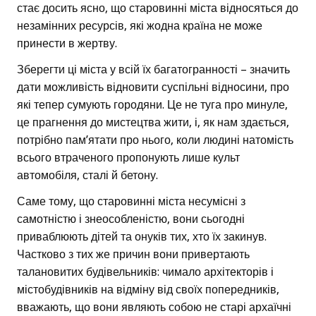
стає досить ясно, що старовинні міста відносяться до
незамінних ресурсів, які жодна країна не може
принести в жертву.
Зберегти ці міста у всій їх багатогранності – значить
дати можливість відновити суспільні відносини, про
які тепер сумують городяни. Це не туга про минуле,
це прагнення до мистецтва жити, і, як нам здається,
потрібно пам’ятати про нього, коли людині натомість
всього втраченого пропонують лише культ
автомобіля, сталі й бетону.
Саме тому, що старовинні міста несумісні з
самотністю і знеособленістю, вони сьогодні
приваблюють дітей та онуків тих, хто їх закинув.
Частково з тих же причин вони привертають
талановитих будівельників: чимало архітекторів і
містобудівників на відміну від своїх попередників,
вважають, що вони являють собою не старі архаїчні