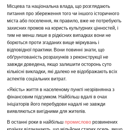
Місцева та національна влада, що розглядають
питання про збереження того чи іншого історичного
міста або поселення, як правило, вже не потребують
захисних промов на користь культурних цінностей, і
тим не менш лише в рідкісних випадках вони не
борються проти згаданих вище міркувань і
відповідної практики. Вони повинні знати, що
обґрунтованість розрахунків з реконструкції не
завжди доведена, якщо залишити осторонь суто
кількісні викладки, які далеко не відображають всіх
аспектів соціальних витрат.
«Якість» життя в населеному пункті незрівнянна з
фінансовим підсумком. Найбільш вдалі в очах
ініціаторів його перебудови надалі не завжди
виявляються вигідними для жителів.
В останні роки в найбільш
промислово
розвинених
країнах відзначають, що мільйони старих осель, якщо