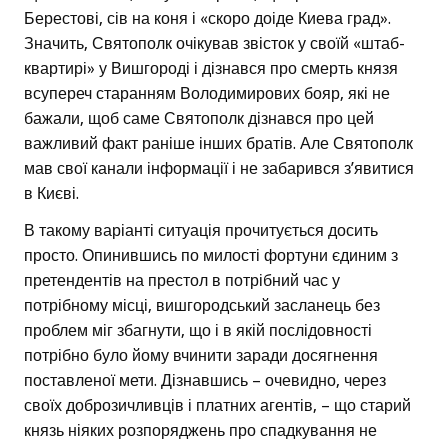
Берестові, сів на коня і «скоро доіде Киева град».
Значить, Святополк очікував звісток у своїй «штаб-
квартирі» у Вишгороді і дізнався про смерть князя
всупереч старанням Володимирових бояр, які не
бажали, щоб саме Святополк дізнався про цей
важливий факт раніше інших братів. Але Святополк
мав свої канали інформації і не забарився з’явитися
в Києві.
В такому варіанті ситуація прочитується досить
просто. Опинившись по милості фортуни єдиним з
претендентів на престол в потрібний час у
потрібному місці, вишгородський засланець без
проблем міг збагнути, що і в якій послідовності
потрібно було йому вчинити заради досягнення
поставленої мети. Дізнавшись – очевидно, через
своїх доброзичливців і платних агентів, – що старий
князь ніяких розпоряджень про спадкування не