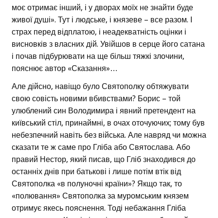
моє отримає інший, і у дворах моїх не знайти буде
живої душі». Тут і людське, і князеве – все разом. І
страх перед відплатою, і неадекватність оцінки і
висновків з власних дій. Увійшов в серце його сатана
і почав підбурювати на ще більш тяжкі злочини,
пояснює автор «Сказання»…
Але дійсно, навіщо було Святополку обтяжувати
свою совість новими вбивствами? Борис – той
улюблений син Володимира і явний претендент на
київський стіл, принаймні, в очах оточуючих; тому був
небезпечний навіть без війська. Але навряд чи можна
сказати те ж саме про Гліба або Святослава. Або
правий Нестор, який писав, що Гліб знаходився до
останніх днів при батькові і лише потім втік від
Святополка «в полуночні країни»? Якщо так, то
«полювання» Святополка за муромським князем
отримує якесь пояснення. Тоді небажання Гліба