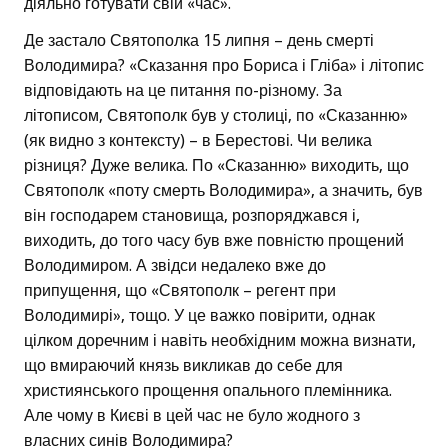
діяльно готувати свій «час».
Де застало Святополка 15 липня – день смерті
Володимира? «Сказання про Бориса і Гліба» і літопис
відповідають на це питання по-різному. За
літописом, Святополк був у столиці, по «Сказанню»
(як видно з контексту) – в Берестові. Чи велика
різниця? Дуже велика. По «Сказанню» виходить, що
Святополк «поту смерть Володимира», а значить, був
він господарем становища, розпоряджався і,
виходить, до того часу був вже повністю прощений
Володимиром. А звідси недалеко вже до
припущення, що «Святополк – регент при
Володимирі», тощо. У це важко повірити, однак
цілком доречним і навіть необхідним можна визнати,
що вмираючий князь викликав до себе для
християнського прощення опального племінника.
Але чому в Києві в цей час не було жодного з
власних синів Володимира?