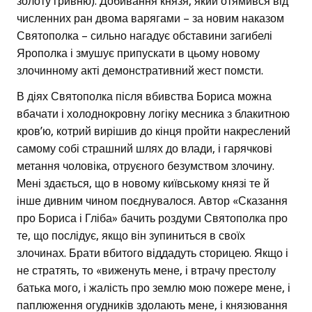
золоту гривню). Добивання князя, який отямився від
численних ран двома варягами – за новим наказом
Святополка – сильно нагадує обставини загибелі
Ярополка і змушує припускати в цьому новому
злочинному акті демонстративний жест помсти.
В діях Святополка після вбивства Бориса можна
вбачати і холоднокровну логіку месника з блакитною
кров’ю, котрий вирішив до кінця пройти накреслений
самому собі страшний шлях до влади, і гарячкові
метання чоловіка, отруєного безумством злочину.
Мені здається, що в новому київському князі те й
інше дивним чином поєднувалося. Автор «Сказання
про Бориса і Гліба» бачить роздуми Святополка про
те, що послідує, якщо він зупиниться в своїх
злочинах. Брати вбитого віддадуть сторицею. Якщо і
не стратять, то «виженуть мене, і втрачу престолу
батька мого, і жалість про землю мою пожере мене, і
паплюження огудників здолають мене, і князювання