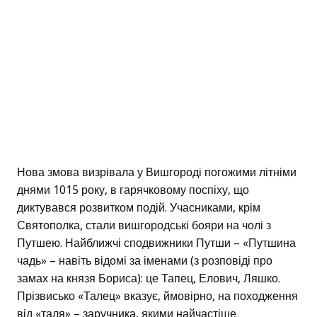
Нова змова визрівала у Вишгороді погожими літніми
днями 1015 року, в гарячковому поспіху, що
диктувався розвитком подій. Учасниками, крім
Святополка, стали вишгородські бояри на чолі з
Путшею. Найближчі сподвижники Путши – «Путшина
чадь» – навіть відомі за іменами (з розповіді про
замах на князя Бориса): це Тапец, Елович, Ляшко.
Прізвисько «Талец» вказує, ймовірно, на походження
від «таля» – заручника, якими найчастіше