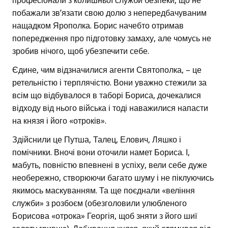
професіонали з колишньої служби безпеки, що не
побажали зв’язати свою долю з непередбачуваним
нащадком Ярополка. Борис начебто отримав
попередження про підготовку замаху, але чомусь не
зробив нічого, щоб убезпечити себе.
Єдине, чим відзначилися агенти Святополка, – це
ретельністю і терплячістю. Вони уважно стежили за
всім що відбувалося в таборі Бориса, дочекалися
відходу від нього війська і тоді наважилися напасти
на князя і його «отроків».
Здійснили це Путша, Талец, Елович, Ляшко і
помічники. Вночі вони оточили намет Бориса. І,
мабуть, повністю впевнені в успіху, вели себе дуже
необережно, створюючи багато шуму і не піклуючись
якимось маскуванням. Та ще поєднали «веління
служби» з розбоєм (обезголовили улюбленого
Борисова «отрока» Георгія, щоб зняти з його шиї