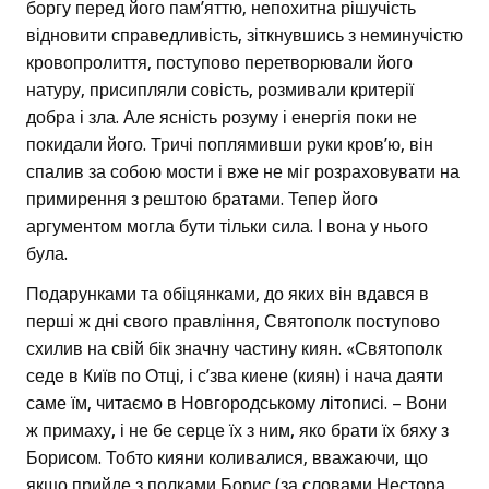
боргу перед його пам’яттю, непохитна рішучість
відновити справедливість, зіткнувшись з неминучістю
кровопролиття, поступово перетворювали його
натуру, присипляли совість, розмивали критерії
добра і зла. Але ясність розуму і енергія поки не
покидали його. Тричі поплямивши руки кров’ю, він
спалив за собою мости і вже не міг розраховувати на
примирення з рештою братами. Тепер його
аргументом могла бути тільки сила. І вона у нього
була.
Подарунками та обіцянками, до яких він вдався в
перші ж дні свого правління, Святополк поступово
схилив на свій бік значну частину киян. «Святополк
седе в Київ по Отці, і с’зва киене (киян) і нача даяти
саме їм, читаємо в Новгородському літописі. – Вони
ж примаху, і не бе серце їх з ним, яко брати їх бяху з
Борисом. Тобто кияни коливалися, вважаючи, що
якщо прийде з полками Борис (за словами Нестора,