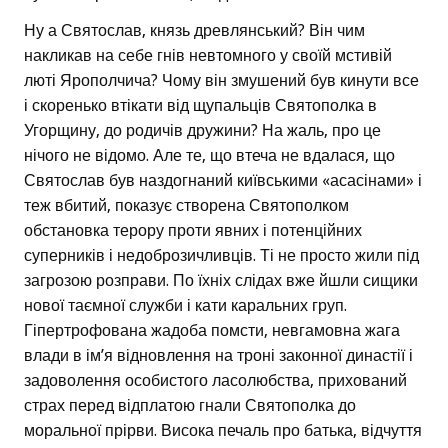
Ну а Святослав, князь древлянський? Він чим
накликав на себе гнів невтомного у своїй мстивій
люті Ярополчича? Чому він змушений був кинути все
і скоренько втікати від щупальців Святополка в
Угорщину, до родичів дружини? На жаль, про це
нічого не відомо. Але те, що втеча не вдалася, що
Святослав був наздогнаний київськими «асасінами» і
теж вбитий, показує створена Святополком
обстановка терору проти явних і потенційних
суперників і недоброзичливців. Ті не просто жили під
загрозою розправи. По їхніх слідах вже йшли сищики
нової таємної служби і кати каральних груп.
Гіпертрофована жадоба помсти, невгамовна жага
влади в ім’я відновлення на троні законної династії і
задоволення особистого ласолюбства, прихований
страх перед відплатою гнали Святополка до
моральної прірви. Висока печаль про батька, відчуття