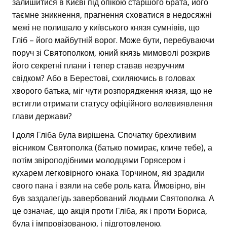
залишитися в Києві під опікою старшого брата, його
таємне зникнення, прагнення сховатися в недосяжні
межі не полишало у київського князя сумнівів, що
Гліб – його майбутній ворог. Може бути, перебуваючи
поруч зі Святополком, юний князь мимоволі розкрив
його секретні плани і тепер ставав незручним
свідком? Або в Берестові, схиляючись в головах
хворого батька, міг чути розпорядження князя, що не
встигли отримати статусу офіційного волевиявлення
глави держави?
І доля Гліба була вирішена. Спочатку брехливим
вісником Святополка (батько помирає, кличе тебе), а
потім звіроподібними молодцями Горясером і
кухарем легковірного юнака Торчином, які зрадили
свого пана і взяли на себе роль ката. Ймовірно, він
був заздалегідь завербований людьми Святополка. А
це означає, що акція проти Гліба, як і проти Бориса,
була і імпровізованою, і підготовленою.