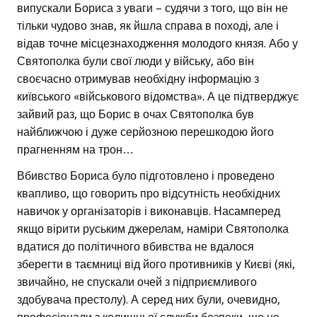
випускали Бориса з уваги – судячи з того, що він не
тільки чудово знав, як йшла справа в поході, але і
відав точне місцезнаходження молодого князя. Або у
Святополка були свої люди у війську, або він
своєчасно отримував необхідну інформацію з
київського «військового відомства». А це підтверджує
зайвий раз, що Борис в очах Святополка був
найближчою і дуже серйозною перешкодою його
прагненням на трон…
Вбивство Бориса було підготовлено і проведено
квапливо, що говорить про відсутність необхідних
навичок у організаторів і виконавців. Насамперед
якщо вірити руським джерелам, наміри Святополка
вдатися до політичного вбивства не вдалося
зберегти в таємниці від його противників у Києві (які,
звичайно, не спускали очей з підприємливого
здобувача престолу). А серед них були, очевидно,