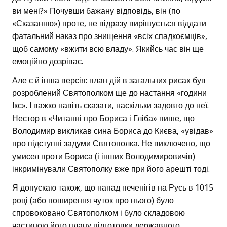
ви мені?» Почувши бажану відповідь, він (по
«Сказанню») проте, не відразу вирішується віддати
фатальний наказ про знищення «всіх спадкоємців»,
щоб самому «вжити всю владу». Якийсь час він ще
емоційно дозріває.
Але є й інша версія: план дій в загальних рисах був
розроблений Святополком ще до настання «години
Ікс». І важко навіть сказати, наскільки задовго до неї.
Нестор в «Читанні про Бориса і Гліба» пише, що
Володимир викликав сина Бориса до Києва, «увідав»
про підступні задуми Святополка. Не виключено, що
умисел проти Бориса (і інших Володимировичів)
інкримінували Святополку вже при його арешті тоді.
Я допускаю також, що напад печенігів на Русь в 1015
році (або поширення чуток про нього) було
спровоковано Святополком і було складовою
частиною його плану підготовки державного