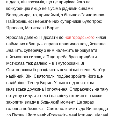
віддав, він зрозумів, що це прирікає його на
конкуренцію якщо не з усіма рідними синами
Володимира, то, принаймні, з більшою їх частиною.
Найгрізніших і небезпечних суперників було троє:
Ярослав, Мстислав і Борис.
Ярослав далеко. Підіслати до
новгородського
князя
найманих вбивць – справа практично нездійсненна.
Значить, суперечку з ним належить вирішувати
військовою силою, а її ще треба було придбати.
Мстислав теж далеко – в Тмуторокані. Зі
Святополком їх розділяють печенізькі степи. Бар’єр
надійний. Він, Святополк, подбає зробити його ще
надійніше. Тепер Борис. У нього під початком
князівська дружина і ополчення. Спираючись на таку
потужну силу, а з нею і на співчуття киян він може
захопити владу в будь-який момент. Це зараз
головна небезпека. І Святополк мчить до Вишгорода
до Путши і його чаді: «Розкажіть мені істинно, віддані