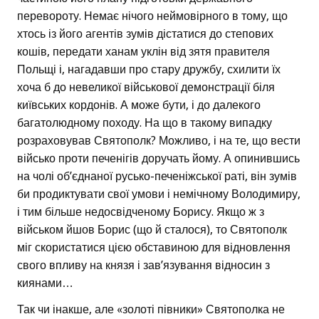
перевороту. Немає нічого неймовірного в тому, що
хтось із його агентів зумів дістатися до степових
кошів, передати ханам уклін від зятя правителя
Польщі і, нагадавши про стару дружбу, схилити їх
хоча б до невеликої військової демонстрації біля
київських кордонів. А може бути, і до далекого
багатолюдному походу. На що в такому випадку
розраховував Святополк? Можливо, і на те, що вести
військо проти печенігів доручать йому. А опинившись
на чолі об’єднаної русько-печеніжської раті, він зумів
би продиктувати свої умови і немічному Володимиру,
і тим більше недосвідченому Борису. Якщо ж з
військом йшов Борис (що й сталося), то Святополк
міг скористатися цією обставиною для відновлення
свого впливу на князя і зав’язування відносин з
киянами…
Так чи інакше, але «золоті півники» Святополка не