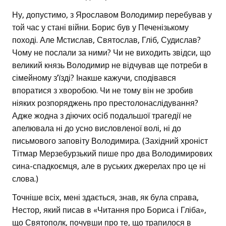
Ну, допустимо, з Ярославом Володимир перебував у
той час у стані війни. Борис був у Печенізькому
поході. Але Мстислав, Святослав, Гліб, Судислав?
Чому не послали за ними? Чи не виходить звідси, що
великий князь Володимир не відчував ще потреби в
сімейному з’їзді? Інакше кажучи, сподівався
впоратися з хворобою. Чи не тому він не зробив
ніяких розпоряджень про престолонаслідування?
Адже жодна з діючих осіб подальшої трагедії не
апелювала ні до усно висловленої волі, ні до
письмового заповіту Володимира. (Західний хроніст
Тітмар Мерзебурзький пише про два Володимирових
сина-спадкоємця, але в руських джерелах про це ні
слова.)
Точніше всіх, мені здається, знав, як була справа,
Нестор, який писав в «Читання про Бориса і Гліба»,
що Святополк, почувши про те, що трапилося в