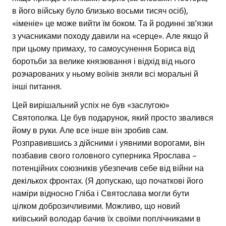
в його війську було близько восьми тисяч осіб),
«іменіе» це може вийти їм боком. Та й родинні зв’язки
з учасниками походу давили на «серце». Але якщо й
при цьому примаху, то самоусунення Бориса від
боротьби за велике князювання і відхід від нього
розчарованих у ньому воїнів зняли всі моральні й
інші питання.
Цей вирішальний успіх не був «заслугою»
Святополка. Це був подарунок, який просто звалився
йому в руки. Але все інше він зробив сам.
Розправившись з дійсними і уявними ворогами, він
позбавив свого головного суперника Ярослава –
потенційних союзників убезпечив себе від війни на
декількох фронтах. (Я допускаю, що початкові його
наміри відносно Гліба і Святослава могли бути
цілком доброзичливими. Можливо, що новий
київський володар бачив їх своїми поплічниками в