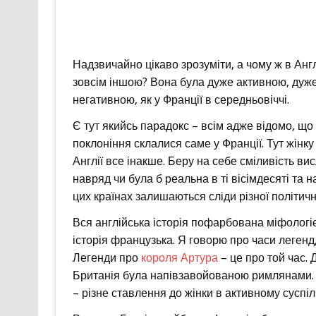
Надзвичайно цікаво зрозуміти, а чому ж в Англії
зовсім іншою? Вона була дуже активною, дуже 
негативною, як у Франції в середньовіччі.
Є тут якийсь парадокс – всім адже відомо, що
поклоніння склалися саме у Франції. Тут жінку 
Англії все інакше. Беру на себе сміливість в
навряд чи була б реальна в ті вісімдесяті та н
цих країнах залишаються сліди різної політично
Вся англійська історія пофарбована міфологі
історія французька. Я говорю про часи легенд,
Легенди про
короля Артура
– це про той час. 
Британія була напівзавойованою римлянами. Ду
– різне ставлення до жінки в активному суспіл