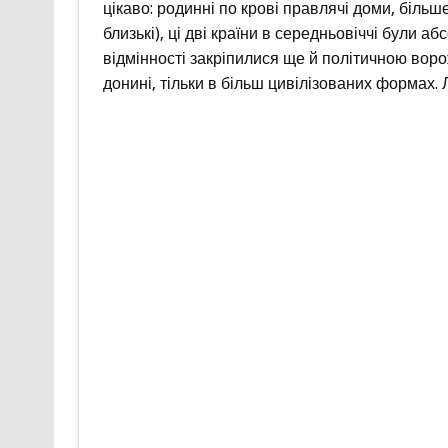
цікаво: родинні по крові правлячі доми, біль
близькі), ці дві країни в середньовіччі були абс
відмінності закріпилися ще й політичною ворож
донині, тільки в більш цивілізованих формах. 