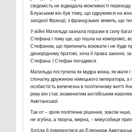
свідомість не відкидала можливості переходу
Блуаським він був тому, що одружився на жінці
західної Франції, з французьких земель, що те
У війні Матильда зазнала поразки в силу бага
Стефана і тому ще, що пішла на компроміс, в
Стефаном, що припинить воювати і не буде пр
двоюрідному братові, хоча її права законні, за
Стефана. І Стефан погодився.
Матильда поступила як мудра жінка, як мати і 
спочатку дружиною німецького імператора, а по
особистість величезна в політичному житті Англ
року він стає знаменитим англійським короле
Аквітанської.
Так от – зріле політичне рішення, зовсім інше, 
не згубна, а творча, мирна, – міжусобиця при
Хотіла б повернутися до Елеонори Аквітанської