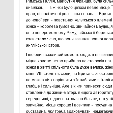
Римська Галлія, майбутня Франція, була сил
цивілізації, і в жінки було цілком певне місце
прав, ні політичної ролі. Інша справа – Британ
до нової ери – повстання кельтського племені
жінка – королева (умовно, звичайно) Баудеція
опір непереможному Риму, військо її бореться
коли стало ясно, що вони зазнали повної пор
англійської історії.
І ще один важливий момент: сюди, в ці язични
міцне християнство прийшло на сто років пізні
жінки в житті спільноти була дуже велика, жін
кінця VIII століття, сюди, на Британські остро
не можна ніяк порівняти з їх набігами в Італії
глибше і сильніше. Але вікінги принесли сюди
ставлення до жінки-матері, вищого авторитету в
середовищі, піднесена значно більше, ніж у ті
звичайно, місце хороше і все-таки – посудина 
обставина, яку треба враховувати, намагаючис