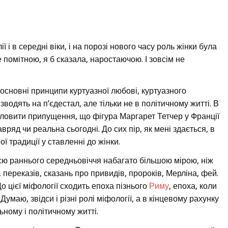
 і в середні віки, і на порозі нового часу роль жінки була
помітною, я б сказала, наростаючою. І зовсім не
 основні принципи куртуазної любові, куртуазного
зводять на п’єдестал, але тільки не в політичному житті. В
исловити припущення, що фігура Маргарет Тетчер у Франції
авряд чи реальна сьогодні. До сих пір, як мені здається, в
ї традиції у ставленні до жінки.
єю раннього середньовіччя набагато більшою мірою, ніж
 переказів, сказань про привидів, пророків, Мерліна, фей.
До цієї міфології сходить епоха пізнього
Риму
, епоха, коли
маю, звідси і різні ролі міфології, а в кінцевому рахунку
ьному і політичному житті.