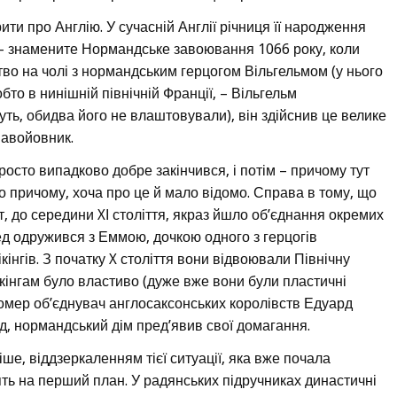
ити про Англію. У сучасній Англії річниця її народження
е – знамените Нормандське завоювання 1066 року, коли
о на чолі з нормандським герцогом Вільгельмом (у нього
бто в нинішній північній Франції, – Вільгельм
ть, обидва його не влаштовували), він здійснив це велике
Завойовник.
росто випадково добре закінчився, і потім – причому тут
но причому, хоча про це й мало відомо. Справа в тому, що
т, до середини XІ століття, якраз йшло об’єднання окремих
ед одружився з Еммою, дочкою одного з герцогів
інгів. З початку X століття вони відвоювали Північну
кінгам було властиво (дуже вже вони були пластичні
помер об’єднувач англосаксонських королівств Едуард
д, нормандський дім пред’явив свої домагання.
ше, віддзеркаленням тієї ситуації, яка вже почала
ять на перший план. У радянських підручниках династичні