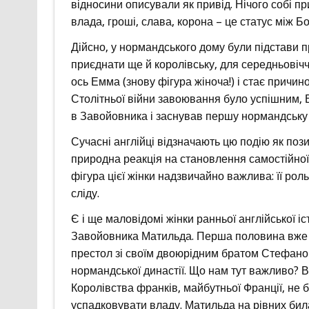
відносини описували як привід. Нічого собі пр
влада, гроші, слава, корона – це статус між Б
Дійсно, у нормандського дому були підстави п
приєднати ще й королівську, для середньовіч
ось Емма (знову фігура жіноча!) і стає причино
Столітньої війни завоювання було успішним, 
в Завойовника і заснував першу нормандську 
Сучасні англійці відзначають цю подію як позити
природна реакція на становлення самостійної 
фігура цієї жінки надзвичайно важлива: її рол
сліду.
Є і ще маловідомі жінки ранньої англійської і
Завойовника Матильда. Перша половина вже XI
престол зі своїм двоюрідним братом Стефаном 
нормандської династії. Що нам тут важливо? В
Королівства франків, майбутньої Франції, не б
успадковувати владу. Матильда на рівних била