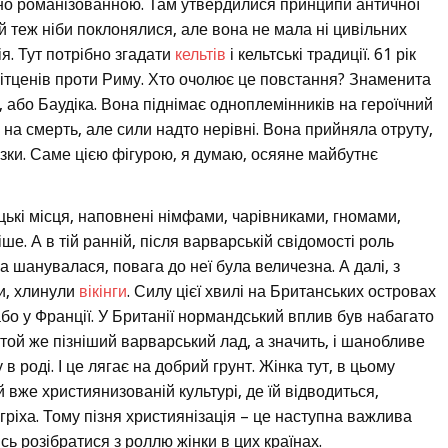
ьно романізованною. Там утвердилися принципи античної
. Їй теж ніби поклонялися, але вона не мала ні цивільних
ія. Тут потрібно згадати
кельтів
і кельтські традиції. 61 рік
 ітценів проти Риму. Хто очолює це повстання? Знаменита
, або Баудіка. Вона піднімає одноплемінників на героїчний
 на смерть, але сили надто нерівні. Вона прийняла отруту,
азки. Саме цією фігурою, я думаю, осяяне майбутнє
цькі місця, наповнені німфами, чарівниками, гномами,
ше. А в тій ранній, після варварській свідомості роль
ка шанувалася, повага до неї була величезна. А далі, з
ви, хлинули
вікінги
. Силу цієї хвилі на Британських островах
 або у Франції. У Британії нормандський вплив був набагато
 той же пізніший варварський лад, а значить, і шанобливе
 роді. І це лягає на добрий грунт. Жінка тут, в цьому
й вже християнизованій культурі, де їй відводиться,
гріха. Тому пізня християнізація – це наступна важлива
ь розібратися з роллю жінки в цих країнах.