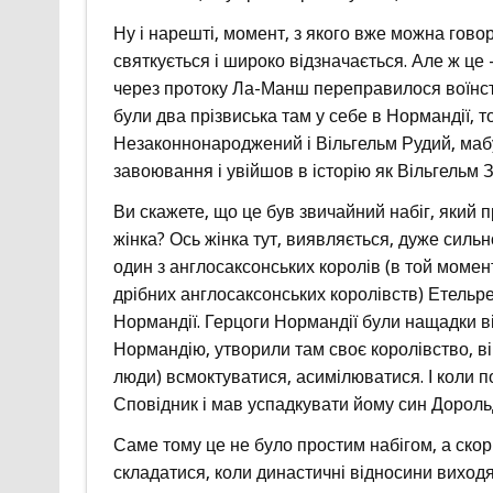
Ну і нарешті, момент, з якого вже можна говор
святкується і широко відзначається. Але ж ц
через протоку Ла-Манш переправилося воїнств
були два прізвиська там у себе в Нормандії, то
Незаконнонароджений і Вільгельм Рудий, мабу
завоювання і увійшов в історію як Вільгельм 
Ви скажете, що це був звичайний набіг, який п
жінка? Ось жінка тут, виявляється, дуже силь
один з англосаксонських королів (в той момен
дрібних англосаксонських королівств) Етельр
Нормандії. Герцоги Нормандії були нащадки вік
Нормандію, утворили там своє королівство, ві
люди) всмоктуватися, асимілюватися. І коли 
Сповідник і мав успадкувати йому син Дороль
Саме тому це не було простим набігом, а скорі
складатися, коли династичні відносини виход