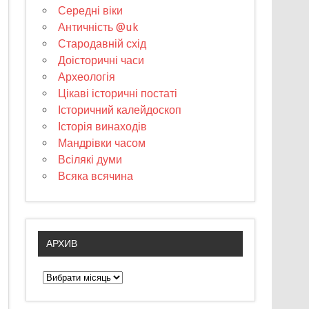
Середні віки
Античність @uk
Стародавній схід
Доісторичні часи
Археологія
Цікаві історичні постаті
Історичний калейдоскоп
Історія винаходів
Мандрівки часом
Всілякі думи
Всяка всячина
АРХИВ
А
р
х