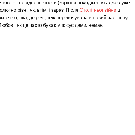
ше того – споріднені етноси (коріння походження адже дуже
олютно різні, як, втім, і зараз. Після
Столітньої війни
ці
нечею, яка, до речі, теж перекочувала в новий час і існує
Любові, як це часто буває між сусідами, немає.