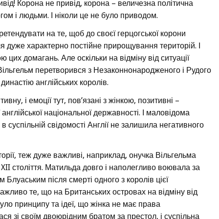
ивід! Корона не привід, корона – величезна політична
огом і людьми. І ніколи це не було приводом.
ретендувати на те, щоб до своєї герцогської корони
чя дуже характерно постійне прирощування територій. І
ю цих домагань. Але оскільки на відміну від ситуації
Вільгельм перетворився з Незаконнонародженого і Рудого
династію англійських королів.
вну, і емоції тут, пов’язані з жінкою, позитивні –
англійської національної державності. І маловідома
ь в суспільній свідомості Англії не залишила негативного
сторії, теж дуже важливі, наприклад, онучка Вільгельма
I століття. Матильда довго і наполегливо воювала за
Блуаським після смерті одного з королів цієї
ажливо те, що на Британських островах на відміну від
уло принципу та ідеї, що жінка не має права
ся зі своїм двоюрідним братом за престол, і суспільна