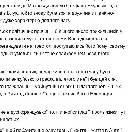
 престолу до Матильди або до Стефана Блуаського, а
 з Блуа, тобто знову була взята дружина з північно-
ж дуже характерно для того часу.
тьох політичних причин – більшого числа прихильників у
она вчинила дуже по-жіночому. Вона домовилася зі
етендувати на престол, поступаючись його йому, своєму
 однієї умови: її син стане спадкоємцем бездітного
як зрілий політик; недаремно вона свого часу була
тім анжуйського графа, від якого у неї і був цей син,
ії та Франції – майбутній Генріх II Плантагенет. З 1154
м, а Ричард Левине Серце – це син його і Елеонори
не в дусі французької політичної ситуації, і роль жінки тут
пиняється.
, щоб побачити ще одну грань її життя – життя в Англії.