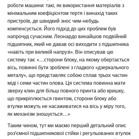
роботи машини: такі, як використання матеріалів з
мінімальним коефіцієнтом тертя і винахід таких
пристроїв, де швидкий знос чим-небудь
компенсується. Його підхід до цих проблем був
напрочуд сучасним. Леонардо винайшов подвійний
підшипник, який не давав осі виходити з підшипника
«навіть при великій напрузі». Він описував цю
систему так: «…сторони блоку, на якому обертається
вісь, повинні бути зроблені з гладкого «дзеркального
металу», що представляє собою сплав трьох частин
міді і семи частин олова. Ця система повинна мати
зверху клин для більш повного принта або кришку,
що прикріплюється гвинтом, сторони блоку або
втулки можуть не насаживатися на вісь у міру того,
як механізм зношується…»
Таким чином, тут ми маємо перший детальний опис
роз’ємної підшипникової стійки і регульованих втулок