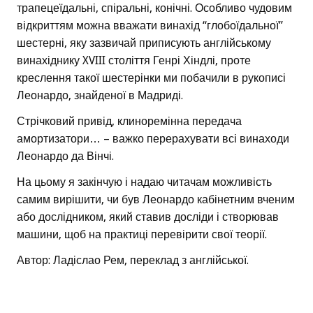
трапецеїдальні, спіральні, конічні. Особливо чудовим
відкриттям можна вважати винахід “глобоїдальної”
шестерні, яку зазвичай приписують англійському
винахіднику XVIII століття Генрі Хіндлі, проте
креслення такої шестерінки ми побачили в рукописі
Леонардо, знайденої в Мадриді.
Стрічковий привід, клиноремінна передача
амортизатори… – важко перерахувати всі винаходи
Леонардо да Вінчі.
На цьому я закінчую і надаю читачам можливість
самим вирішити, чи був Леонардо кабінетним вченим
або дослідником, який ставив досліди і створював
машини, щоб на практиці перевірити свої теорії.
Автор: Ладіслао Рем, переклад з англійської.