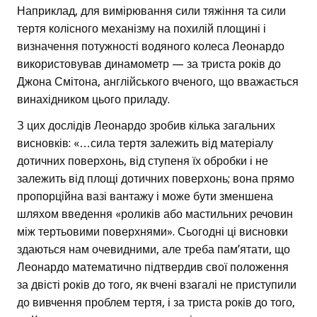
Наприклад, для вимірювання сили тяжіння та сили
тертя колісного механізму на похилій площині і
визначення потужності водяного колеса Леонардо
використовував динамометр — за триста років до
Джона Смітона, англійського вченого, що вважається
винахідником цього приладу.
З цих дослідів Леонардо зробив кілька загальних
висновків: «…сила тертя залежить від матеріалу
дотичних поверхонь, від ступеня їх обробки і не
залежить від площі дотичних поверхонь; вона прямо
пропорційна вазі вантажу і може бути зменшена
шляхом введення «роликів або мастильних речовин
між тертьовими поверхнями». Сьогодні ці висновки
здаються нам очевидними, але треба пам’ятати, що
Леонардо математично підтвердив свої положення
за двісті років до того, як вчені взагалі не приступили
до вивчення проблем тертя, і за триста років до того,