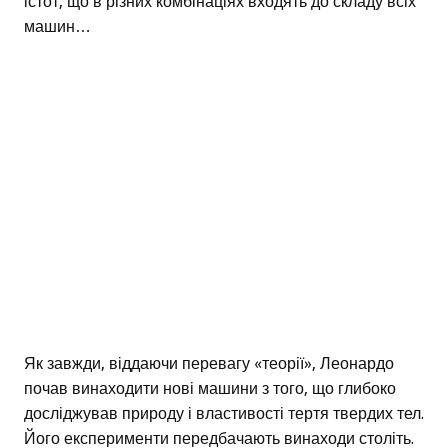
істот, що в різних комбінаціях входять до складу всіх
машин…
Як завжди, віддаючи перевагу «теорії», Леонардо
почав винаходити нові машини з того, що глибоко
досліджував природу і властивості тертя твердих тел.
Його експерименти передбачають винаходи століть.