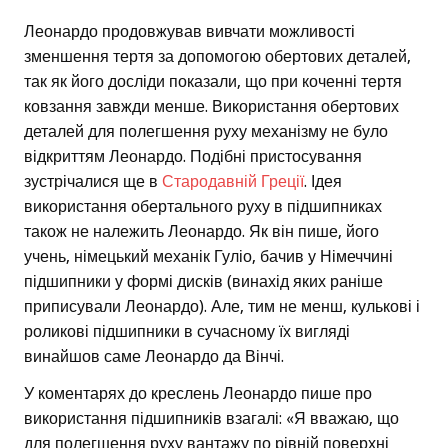
Леонардо продовжував вивчати можливості
зменшення тертя за допомогою обертових деталей,
так як його досліди показали, що при коченні тертя
ковзання завжди менше. Використання обертових
деталей для полегшення руху механізму не було
відкриттям Леонардо. Подібні пристосування
зустрічалися ще в
Стародавній Греції
. Ідея
використання обертального руху в підшипниках
також не належить Леонардо. Як він пише, його
учень, німецький механік Гуліо, бачив у Німеччині
підшипники у формі дисків (винахід яких раніше
приписували Леонардо). Але, тим не менш, кулькові і
роликові підшипники в сучасному їх вигляді
винайшов саме Леонардо да Вінчі.
У коментарях до креслень Леонардо пише про
використання підшипників взагалі: «Я вважаю, що
для полегшення руху вантажу по рівній поверхні