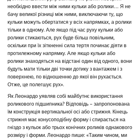
необхідно ввести між ними кульки або ролики… Я не
бачу великої різниці між ними, виключаючи ту, що
кульки можуть обертатися у всіх напрямках, а ролики
тільки в одному. Але якщо під час руху кульки або
ролики стикаються, рух буде більш повільним,
оскільки при їх зіткненні сила тертя починає діяти в
протилежному напрямку. Але якщо кульки або
ролики знаходяться на відстані один від одного, вони
будуть мати тільки дві точки дотику з вантажем і з
поверхнею, по відношенню до якої він рухається.
Отже, це полегшує рух».
Як Леонардо уявляв собі майбутнє використання
роликового підшипника? Відповідь – запропонована
їм конструкція вертикальної осі або стрижня. Кінець
стрижня має конусоподібну форму і спирається на
гніздо з кульок або трьох конічних роликів однакового
розміру і форми. Леонардо пише: «Таким чином, ми