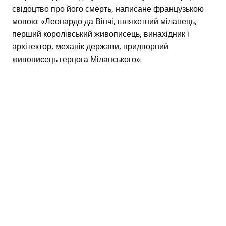
свідоцтво про його смерть, написане французькою
мовою: «Леонардо да Вінчі, шляхетний міланець,
перший королівський живописець, винахідник і
архітектор, механік держави, придворний
живописець герцога Міланського».