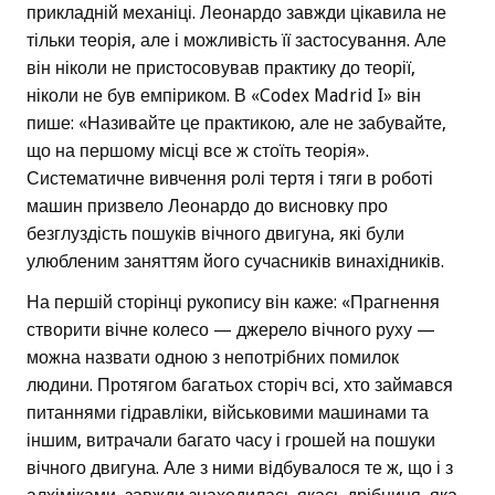
прикладній механіці. Леонардо завжди цікавила не
тільки теорія, але і можливість її застосування. Але
він ніколи не пристосовував практику до теорії,
ніколи не був емпіриком. В «Codex Madrid I» він
пише: «Називайте це практикою, але не забувайте,
що на першому місці все ж стоїть теорія».
Систематичне вивчення ролі тертя і тяги в роботі
машин призвело Леонардо до висновку про
безглуздість пошуків вічного двигуна, які були
улюбленим заняттям його сучасників винахідників.
На першій сторінці рукопису він каже: «Прагнення
створити вічне колесо — джерело вічного руху —
можна назвати одною з непотрібних помилок
людини. Протягом багатьох сторіч всі, хто займався
питаннями гідравліки, військовими машинами та
іншим, витрачали багато часу і грошей на пошуки
вічного двигуна. Але з ними відбувалося те ж, що і з