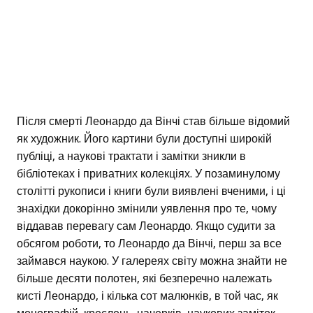
Після смерті Леонардо да Вінчі став більше відомий
як художник. Його картини були доступні широкій
публіці, а наукові трактати і замітки зникли в
бібліотеках і приватних колекціях. У позаминулому
столітті рукописи і книги були виявлені вченими, і ці
знахідки докорінно змінили уявлення про те, чому
віддавав перевагу сам Леонардо. Якщо судити за
обсягом роботи, то Леонардо да Вінчі, перш за все
займався наукою. У галереях світу можна знайти не
більше десяти полотен, які безперечно належать
кисті Леонардо, і кілька сот малюнків, в той час, як