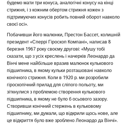
будемо мати три конуса, аналогічні конусу на кінці
стрижня, і з кожним обертом стрижня кожен з
підтримуючих конусів робить повний оборот навколо
своєї осі».
Побачивши його малюнки, Престон Бассет, колишній
президент «Сперрі Гіроскоп Компані», написав 8
березня 1967 року своєму другові: «Мушу тобі
сказати, що з усіх креслень і начерків Леонардо да
Вінчі мене найбільше вразив малюнок кулькового
підшипника, в якому кульки розташовані навколо
конічного стрижня. Коли в 1920 р. ми розробили
гіроскопічний прилад для сліпого польоту, ми
зіткнулися з проблемою створення кулькового
підшипника, в якому не було б осьового зазору.
Створивши конічний стержень в кульковому
підшипнику, ми думали, що відкрили щось нове, але
це відкриття було вже зроблено Леонардо да Вінчі».