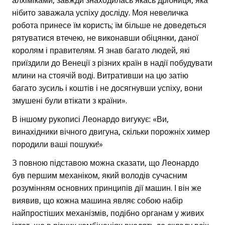
алхіміками, завжди знаходилась якась дрібниця, яка
нібито заважала успіху досліду. Моя невеличка
робота принесе їм користь; їм більше не доведеться
рятуватися втечею, не виконавши обіцянки, даної
королям і правителям. Я знав багато людей, які
приїздили до Венеції з різних країн в надії побудувати
млини на стоячій воді. Витративши на цю затію
багато зусиль і коштів і не досягнувши успіху, вони
змушені були втікати з країни».
В іншому рукописі Леонардо вигукує: «Ви,
винахідники вічного двигуна, скільки порожніх химер
породили ваші пошуки!»
З повною підставою можна сказати, що Леонардо
був першим механіком, який володів сучасним
розумінням основних принципів дії машин. І він же
виявив, що кожна машина являє собою набір
найпростіших механізмів, подібно органам у живих