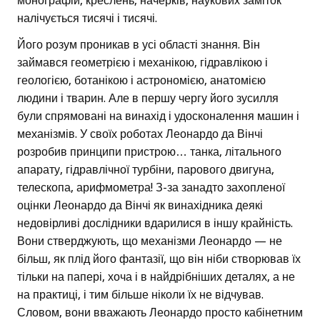
монографій, креслень, начерків, наукових заміток
налічується тисячі і тисячі.
Його розум проникав в усі області знання. Він
займався геометрією і механікою, гідравлікою і
геологією, ботанікою і астрономією, анатомією
людини і тварин. Але в першу чергу його зусилля
були спрямовані на винахід і удосконалення машин і
механізмів. У своїх роботах Леонардо да Вінчі
розробив принципи пристрою… танка, літального
апарату, гідравлічної турбіни, парового двигуна,
телескопа, арифмометра! З-за занадто захопленої
оцінки Леонардо да Вінчі як винахідника деякі
недовірливі дослідники вдарилися в іншу крайність.
Вони стверджують, що механізми Леонардо — не
більш, як плід його фантазії, що він ніби створював їх
тільки на папері, хоча і в найдрібніших деталях, а не
на практиці, і тим більше ніколи їх не відчував.
Словом, вони вважають Леонардо просто кабінетним