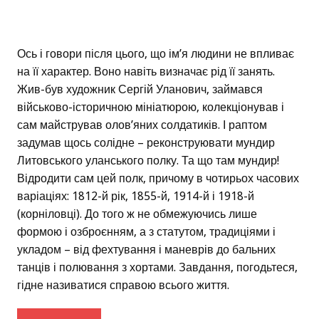
Ось і говори після цього, що ім’я людини не впливає
на її характер. Воно навіть визначає рід її занять.
Жив-був художник Сергій Уланович, займався
військово-історичною мініатюрою, колекціонував і
сам майстрував олов’яних солдатиків. І раптом
задумав щось солідне – реконструювати мундир
Литовського уланського полку. Та що там мундир!
Відродити сам цей полк, причому в чотирьох часових
варіаціях: 1812-й рік, 1855-й, 1914-й і 1918-й
(корніловці). До того ж не обмежуючись лише
формою і озброєнням, а з статутом, традиціями і
укладом – від фехтування і маневрів до бальних
танців і полювання з хортами. Завдання, погодьтеся,
гідне називатися справою всього життя.