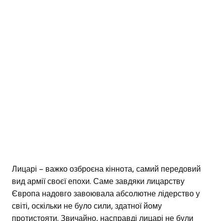
Лицарі – важко озброєна кіннота, самий передовий
вид армії своєї епохи. Саме завдяки лицарству
Європа надовго завоювала абсолютне лідерство у
світі, оскільки не було сили, здатної йому
протистояти. Звичайно, насправді лицарі не були