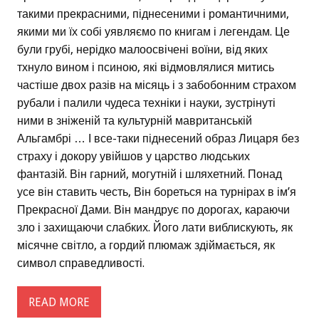
такими прекрасними, піднесеними і романтичними,
якими ми їх собі уявляємо по книгам і легендам. Це
були грубі, нерідко малоосвічені воїни, від яких
тхнуло вином і псиною, які відмовлялися митись
частіше двох разів на місяць і з забобонним страхом
рубали і палили чудеса техніки і науки, зустрінуті
ними в зніженій та культурній мавританській
Альгамбрі … І все-таки піднесений образ Лицаря без
страху і докору увійшов у царство людських
фантазій. Він гарний, могутній і шляхетний. Понад
усе він ставить честь, Він бореться на турнірах в ім’я
Прекрасної Дами. Він мандрує по дорогах, караючи
зло і захищаючи слабких. Його лати виблискують, як
місячне світло, а гордий плюмаж здіймається, як
символ справедливості.
READ MORE