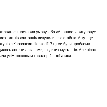
ак радгосп поставив умову: або «Аванпост» викуповує
двох тижнів «литовці» викупили всю стайню. А тут ще
акунів з Карачаєво-Черкесії. З цими були проблеми
одилось ловити арканами, як диких мустангів. Але нічого –
чили усім тонкощам кавалерійської атаки.