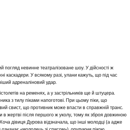
ий погляд невинне театралізоване шоу. У дійсності ж
і каскадери. У всякому разі, улани кажуть, що під час
ніший адреналіновий удар.
істолетів на ременях, а у застрільників ще й штуцера.
ника з тилу піками напоготові. При цьому піки, що
вий свист, що противник може впасти в справжній транс.
и в жертві після першого ж уколу, тому як зброя довжиною
Хоча дівиця Дурова відзначала, що інші молодці (а адже
 й означає «молодець зі списом»), орудуючи пікою,