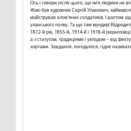
Ось і говори після цього, що ім’я людини не впл
Жив-був художник Сергій Уланович, займався 
майстрував олов’яних солдатиків. І раптом з
уланського полку. Та що там мундир! Відродит
1812-й рік, 1855-й, 1914-й і 1918-й (корніло
а з статутом, традиціями і укладом – від фехт
хортами. Завдання, погодьтеся, гідне називат