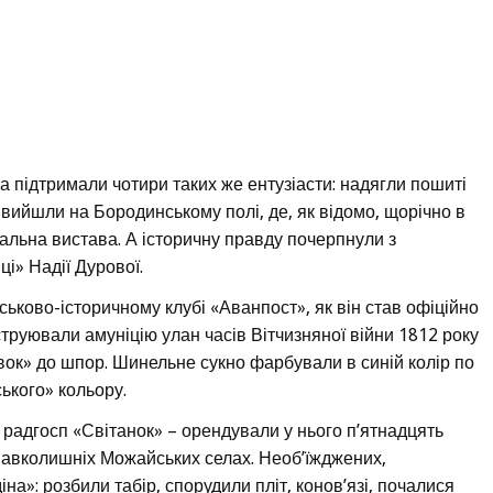
ча підтримали чотири таких же ентузіасти: надягли пошиті
і вийшли на Бородинському полі, де, як відомо, щорічно в
льна вистава. А історичну правду почерпнули з
і» Надії Дурової.
йськово-історичному клубі «Аванпост», як він став офіційно
труювали амуніцію улан часів Вітчизняної війни 1812 року
вок» до шпор. Шинельне сукно фарбували в синій колір по
ького» кольору.
 радгосп «Світанок» – орендували у нього п’ятнадцять
 навколишніх Можайських селах. Необ’їжджених,
а»: розбили табір, спорудили пліт, конов’язі, почалися