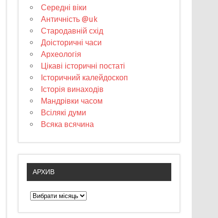
Середні віки
Античність @uk
Стародавній схід
Доісторичні часи
Археологія
Цікаві історичні постаті
Історичний калейдоскоп
Історія винаходів
Мандрівки часом
Всілякі думи
Всяка всячина
АРХИВ
А
р
х