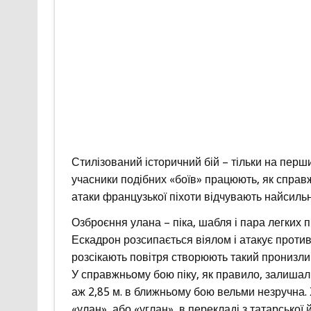
Стилізований історичний бій – тільки на перш
учасники подібних «боїв» працюють, як справжн
атаки французької піхоти відчувають найсиль
Озброєння улана – піка, шабля і пара легких п
Ескадрон розсипається віялом і атакує против
розсікають повітря створюють такий пронизли
У справжньому бою піку, як правило, залишал
аж 2,85 м. в ближньому бою вельми незручна. 
«улан», або «углан», в перекладі з татарської