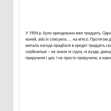
У 1994 р. було орендовано вже тридцять. Одн
коней, або їх списують … на м’ясо. Протягом 
випала нагода придбати в кредит тридцять ск
серйозніше – не знали ні сідла, ні вузди, дов
приручили і цих. І не просто приручили, а нав