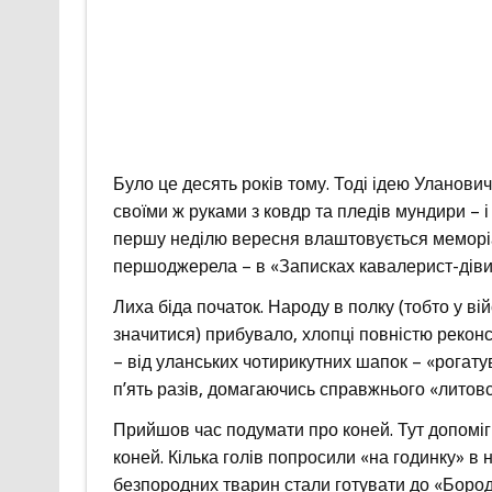
Було це десять років тому. Тоді ідею Уланови
своїми ж руками з ковдр та пледів мундири – 
першу неділю вересня влаштовується меморіа
першоджерела – в «Записках кавалерист-дівиц
Лиха біда початок. Народу в полку (тобто у ві
значитися) прибувало, хлопці повністю реконс
– від уланських чотирикутних шапок – «рогату
п’ять разів, домагаючись справжнього «литовс
Прийшов час подумати про коней. Тут допоміг
коней. Кілька голів попросили «на годинку» в
безпородних тварин стали готувати до «Бородін