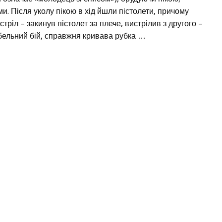
. Після уколу пікою в хід йшли пістолети, причому
ріл – закинув пістолет за плече, вистрілив з другого –
шабельний бій, справжня кривава рубка …