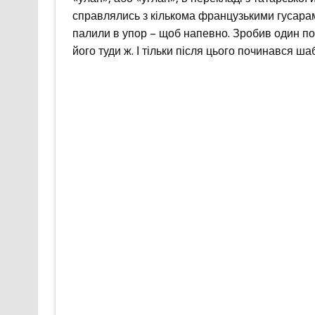
справлялись з кількома французькими гусарами
палили в упор – щоб напевно. Зробив один пост
його туди ж. І тільки після цього починався 