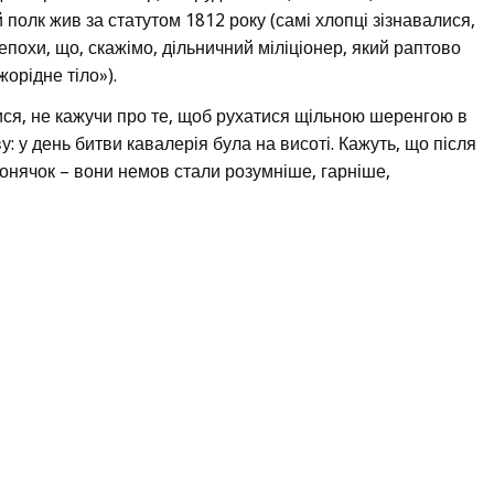
полк жив за статутом 1812 року (самі хлопці зізнавалися,
епохи, що, скажімо, дільничний міліціонер, який раптово
жорідне тіло»).
лися, не кажучи про те, щоб рухатися щільною шеренгою в
: у день битви кавалерія була на висоті. Кажуть, що після
 конячок – вони немов стали розумніше, гарніше,