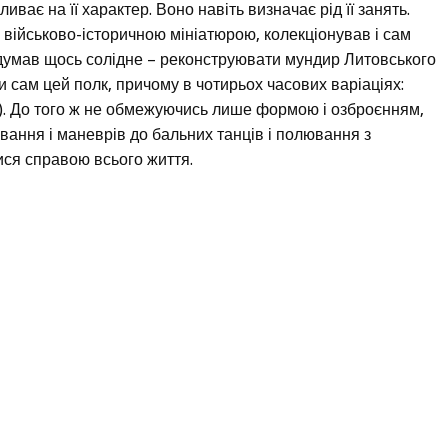
иває на її характер. Воно навіть визначає рід її занять.
військово-історичною мініатюрою, колекціонував і сам
адумав щось солідне – реконструювати мундир Литовського
и сам цей полк, причому в чотирьох часових варіаціях:
вці). До того ж не обмежуючись лише формою і озброєнням,
ування і маневрів до бальних танців і полювання з
ися справою всього життя.