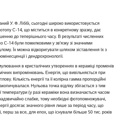
ний У. Ф. Ліббі, сьогодні широко використовується
топу С-14, що міститься в конкретному зразку, дає
ошенню до теперішнього часу. В результаті численних
о С-14 були помилковими у зв’язку зі значними
ому. Їх можна відкоригувати шляхом зіставлення їх з
інесценції і дендрохронології.
улювання в кристалічних утвореннях в кераміці променів
смічних випромінювань. Енергія, що вивільняється при
лову. Кількість енергії та її колірна гамма пропорційні
акопичувалася. Нульова точка відліку збігається з тим
 температури (у разі кераміки вона визначається часом
надзвичайно слабке, тому необхідні фотопомножувачі,
ергії досягає значного рівня лише за період часу, що
 перш за все, для епох, що існували більше 50 тис. років