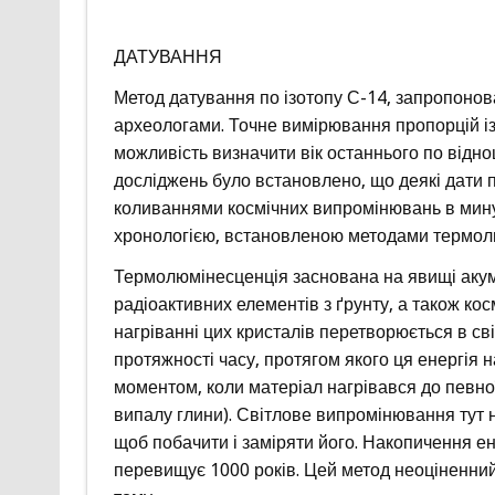
ДАТУВАННЯ
Метод датування по ізотопу С-14, запропонова
археологами. Точне вимірювання пропорцій ізо
можливість визначити вік останнього по відн
досліджень було встановлено, що деякі дати п
коливаннями космічних випромінювань в минул
хронологією, встановленою методами термолюм
Термолюмінесценція заснована на явищі акум
радіоактивних елементів з ґрунту, а також ко
нагріванні цих кристалів перетворюється в світ
протяжності часу, протягом якого ця енергія н
моментом, коли матеріал нагрівався до певної
випалу глини). Світлове випромінювання тут 
щоб побачити і заміряти його. Накопичення ен
перевищує 1000 років. Цей метод неоціненний,