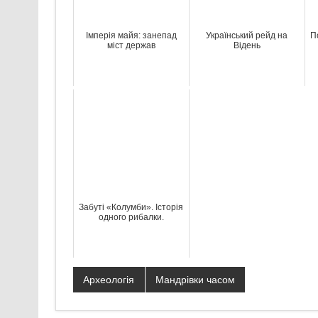
Імперія майя: занепад
Український рейд на
П
міст держав
Відень
Забуті «Колумби». Історія
одного рибалки.
Археологія
Мандрівки часом