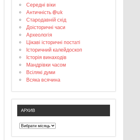
Середні віки
Античність @uk
Стародавній схід
Доісторичні часи
Археологія
Цікаві історичні постаті
Історичний калейдоскоп
Історія винаходів
Мандрівки часом
Всілякі думи
Всяка всячина
АРХИВ
А
р
х