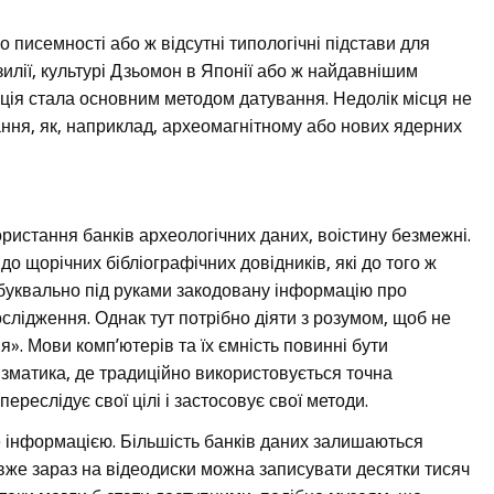
о писемності або ж відсутні типологічні підстави для
зилії, культурі Дзьомон в Японії або ж найдавнішим
ція стала основним методом датування. Недолік місця не
ння, як, наприклад, археомагнітному або нових ядерних
ористання банків археологічних даних, воістину безмежні.
до щорічних бібліографічних довідників, які до того ж
 буквально під руками закодовану інформацію про
ослідження. Однак тут потрібно діяти з розумом, щоб не
». Мови комп’ютерів та їх ємність повинні бути
умізматика, де традиційно використовується точна
ереслідує свої цілі і застосовує свої методи.
е інформацією. Більшість банків даних залишаються
 вже зараз на відеодиски можна записувати десятки тисяч