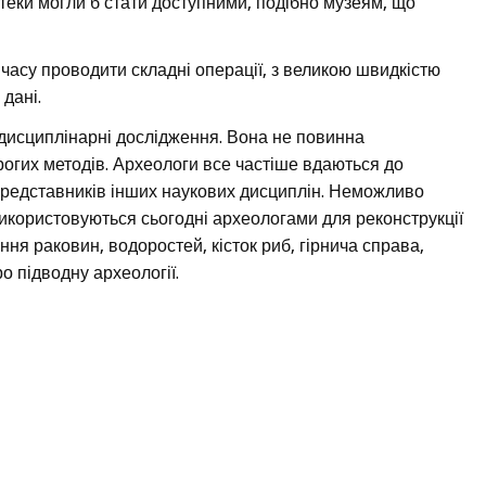
теки могли б стати доступними, подібно музеям, що
часу проводити складні операції, з великою швидкістю
 дані.
ждисциплінарні дослідження. Вона не повинна
гих методів. Археологи все частіше вдаються до
і представників інших наукових дисциплін. Неможливо
 використовуються сьогодні археологами для реконструкції
ня раковин, водоростей, кісток риб, гірнича справа,
о підводну археології.