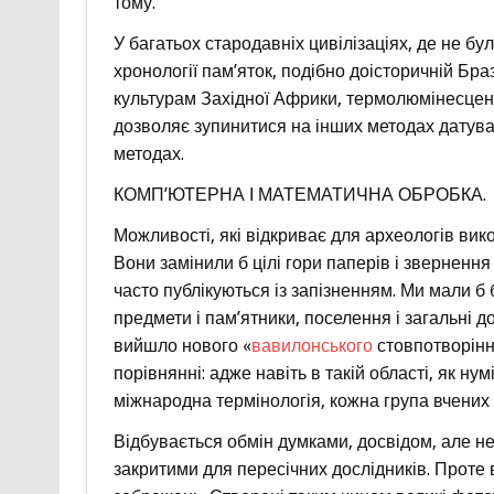
тому.
У багатьох стародавніх цивілізаціях, де не бул
хронології пам’яток, подібно доісторичній Бра
культурам Західної Африки, термолюмінесцен
дозволяє зупинитися на інших методах датува
методах.
КОМП’ЮТЕРНА І МАТЕМАТИЧНА ОБРОБКА.
Можливості, які відкриває для археологів вик
Вони замінили б цілі гори паперів і звернення 
часто публікуються із запізненням. Ми мали б
предмети і пам’ятники, поселення і загальні д
вийшло нового «
вавилонського
стовпотворіння
порівнянні: адже навіть в такій області, як н
міжнародна термінологія, кожна група вчених п
Відбувається обмін думками, досвідом, але н
закритими для пересічних дослідників. Проте