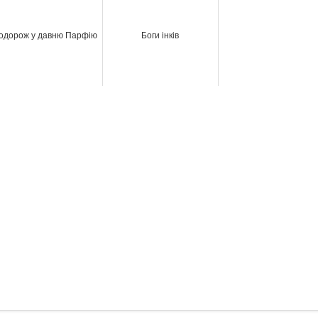
одорож у давню Парфію
Боги інків