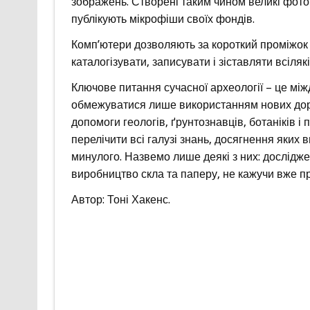
зображень. Створені таким чином великі фото
публікують мікрофіши своїх фондів.
Комп’ютери дозволяють за короткий проміжок 
каталогізувати, записувати і зіставляти всілякі
Ключове питання сучасної археології – це мі
обмежуватися лише використанням нових доро
допомоги геологів, ґрунтознавців, ботаніків 
перелічити всі галузі знань, досягнення яких
минулого. Назвемо лише деякі з них: досліджен
виробництво скла та паперу, не кажучи вже пр
Автор: Тоні Хакенс.