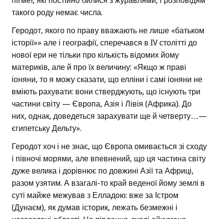
пігмеї, які постійно билися з журавлями, і розповідям
такого роду немає числа.
Геродот, якого по праву вважають не лише «батьком
історії»» але і географії, сперечався в IV столітті до
нової ери не тільки про кількість відомих йому
материків, але й про їх величину: «Якщо ж праві
іоняни, то я можу сказати, що елліни і самі іоняни не
вміють рахувати: вони стверджують, що існують три
частини світу — Європа, Азія і Лівія (Африка). До
них, однак, доведеться зарахувати ще й четверту…—
єгипетську Дельту».
Геродот хоч і не знає, що Європа омивається зі сходу
і півночі морями, але впевнений, що ця частина світу
дуже велика і дорівнює по довжині Азії та Африці,
разом узятим. А взагалі-то край веденої йому землі в
суті майже межував з Елладою: вже за Істром
(Дунаєм), як думав історик, лежать безмежні і