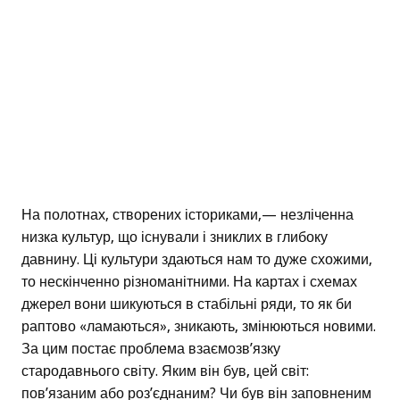
На полотнах, створених істориками,— незліченна
низка культур, що існували і зниклих в глибоку
давнину. Ці культури здаються нам то дуже схожими,
то нескінченно різноманітними. На картах і схемах
джерел вони шикуються в стабільні ряди, то як би
раптово «ламаються», зникають, змінюються новими.
За цим постає проблема взаємозв’язку
стародавнього світу. Яким він був, цей світ:
пов’язаним або роз’єднаним? Чи був він заповненим