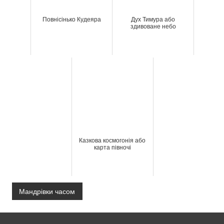
Повнісінько Кудеяра
Дух Тимура або
здивоване небо
Казкова космогонія або
карта півночі
Мандрівки часом