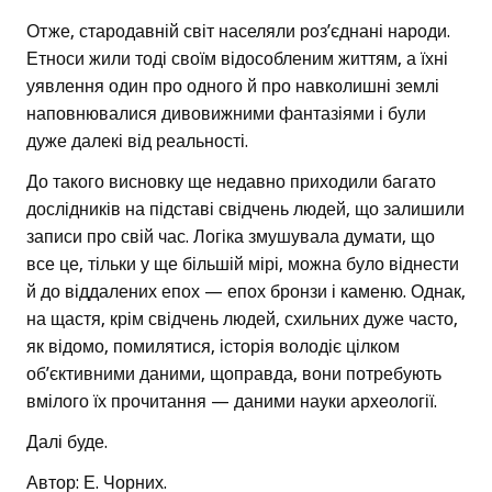
Отже, стародавній світ населяли роз’єднані народи.
Етноси жили тоді своїм відособленим життям, а їхні
уявлення один про одного й про навколишні землі
наповнювалися дивовижними фантазіями і були
дуже далекі від реальності.
До такого висновку ще недавно приходили багато
дослідників на підставі свідчень людей, що залишили
записи про свій час. Логіка змушувала думати, що
все це, тільки у ще більшій мірі, можна було віднести
й до віддалених епох — епох бронзи і каменю. Однак,
на щастя, крім свідчень людей, схильних дуже часто,
як відомо, помилятися, історія володіє цілком
об’єктивними даними, щоправда, вони потребують
вмілого їх прочитання — даними науки археології.
Далі буде.
Автор: Е. Чорних.