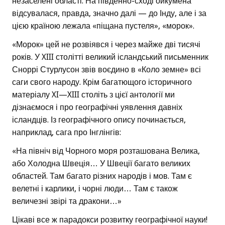
незаселені області. На південно-сході ойкумена
відсувалася, правда, значно далі — до Інду, але і за
цією країною лежала «піщана пустеля», «морок».
«Морок» цей не розвіявся і через майже дві тисячі
років. У XIII столітті великий ісландський письменник
Сноррі Стурлусон звів воєдино в «Коло земне» всі
саги свого народу. Крім багатющого історичного
матеріалу XI—XIII століть з цієї антології ми
дізнаємося і про географічні уявлення давніх
ісландців. Із географічного опису починається,
наприклад, сага про Інглінгів:
«На північ від Чорного моря розташована Велика,
або Холодна Швеція… У Швеції багато великих
областей. Там багато різних народів і мов. Там є
велетні і карлики, і чорні люди… Там є також
величезні звірі та дракони…»
Цікаві все ж парадокси розвитку географічної науки!