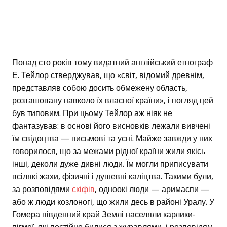
Понад сто років тому видатний англійський етнограф
Е. Тейлор стверджував, що «світ, відомий древнім,
представляв собою досить обмежену область,
розташовану навколо їх власної країни», і погляд цей
був типовим. При цьому Тейлор аж ніяк не
фантазував: в основі його висновків лежали вивчені
їм свідоцтва — письмові та усні. Майже завжди у них
говорилося, що за межами рідної країни жили якісь
інші, деколи дуже дивні люди. Їм могли приписувати
всілякі жахи, фізичні і душевні каліцтва. Такими були,
за розповідями
скіфів
, одноокі люди — аримаспи —
або ж люди козлоногі, що жили десь в районі Уралу. У
Гомера південний край Землі населяли карлики-