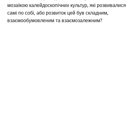
мозаїкою калейдоскопічних культур, які розвивалися
самі по собі, або розвиток цей був складним,
взаємообумовленим та взаємозалежним?