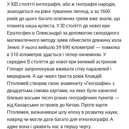
У XIII столітті ентографія, або ж географія народів,
знаходиться на рівні туманних легенд, а за 1600
років до цього багато освічених греків вже знали, що
планета наша куляста. У III столітті до нової ери
Ератосфен в Олександрії за допомогою своєрідного
математичного методу зумів обчислити довжину кола
Землі. У нього вийшло 39 690 кілометрів! — помилка
в 310 кілометрів здається і тепер нікчемною. У
середині II століття до нової ери великий астроном
Гіппарх запропонував вживати сітку паралелей і
меридіанів. А ще через триста років Клавдій
Птоломей створив свою знамениту «Географію» з
двадцятьма сімома картами, на яких були нанесені
близько восьми тисяч різних географічних пунктів —
від Канарських островів до Китаю. Проте карти
Птолемея, визначивши цілу епоху в розвитку науки,
навряд чи могли дати багато для етногеографії. А
адже вона і цікавить нас в першу чергу.