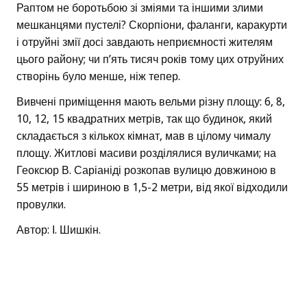
Раптом не боротьбою зі зміями та іншими злими
мешканцями пустелі? Скорпіони, фаланги, каракурти
і отруйні змії досі завдають неприємності жителям
цього району; чи п’ять тисяч років тому цих отруйних
створінь було менше, ніж тепер.
Вивчені приміщення мають вельми різну площу: 6, 8,
10, 12, 15 квадратних метрів, так що будинок, який
складається з кількох кімнат, мав в цілому чималу
площу. Житлові масиви розділялися вуличками; на
Геоксюр В. Саріаніді розкопав вулицю довжиною в
55 метрів і шириною в 1,5-2 метри, від якої відходили
провулки.
Автор: І. Шишкін.