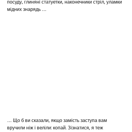
посуду, глиняні статуетки, наконечники стріл, уламки
мідних знарядь …
… Що б ви сказали, якщо замість заступа вам
вручили ніж і веліли: копай. Зізнатися, я теж