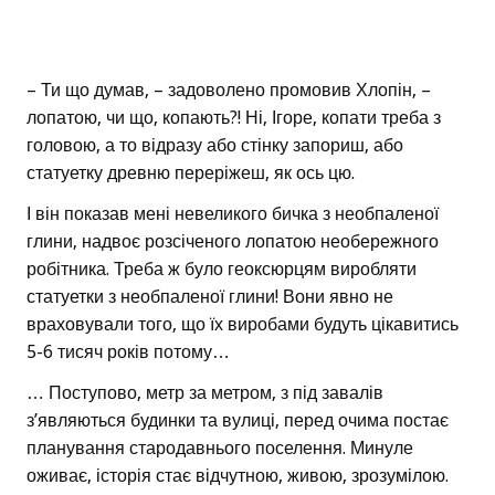
– Ти що думав, – задоволено промовив Хлопін, –
лопатою, чи що, копають?! Ні, Ігоре, копати треба з
головою, а то відразу або стінку запориш, або
статуетку древню переріжеш, як ось цю.
І він показав мені невеликого бичка з необпаленої
глини, надвоє розсіченого лопатою необережного
робітника. Треба ж було геоксюрцям виробляти
статуетки з необпаленої глини! Вони явно не
враховували того, що їх виробами будуть цікавитись
5-6 тисяч років потому…
… Поступово, метр за метром, з під завалів
з’являються будинки та вулиці, перед очима постає
планування стародавнього поселення. Минуле
оживає, історія стає відчутною, живою, зрозумілою.