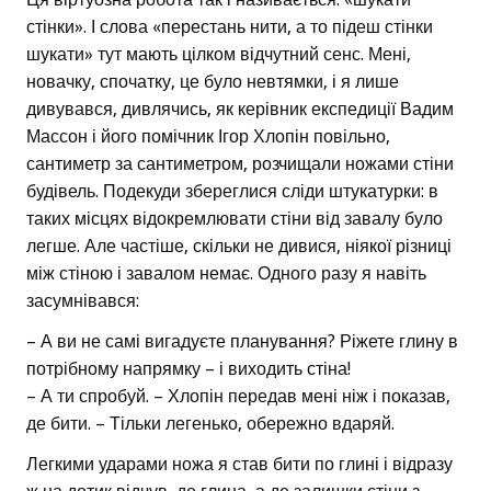
стінки». І слова «перестань нити, а то підеш стінки
шукати» тут мають цілком відчутний сенс. Мені,
новачку, спочатку, це було невтямки, і я лише
дивувався, дивлячись, як керівник експедиції Вадим
Массон і його помічник Ігор Хлопін повільно,
сантиметр за сантиметром, розчищали ножами стіни
будівель. Подекуди збереглися сліди штукатурки: в
таких місцях відокремлювати стіни від завалу було
легше. Але частіше, скільки не дивися, ніякої різниці
між стіною і завалом немає. Одного разу я навіть
засумнівався:
– А ви не самі вигадуєте планування? Ріжете глину в
потрібному напрямку – і виходить стіна!
– А ти спробуй. – Хлопін передав мені ніж і показав,
де бити. – Тільки легенько, обережно вдаряй.
Легкими ударами ножа я став бити по глині і відразу