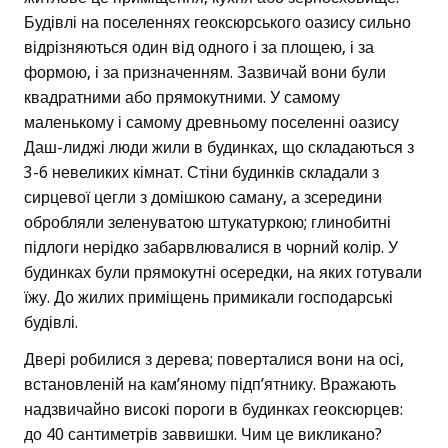
Будівлі на поселеннях геоксюрського оазису сильно
відрізняються один від одного і за площею, і за
формою, і за призначенням. Зазвичай вони були
квадратними або прямокутними. У самому
маленькому і самому древньому поселенні оазису
Даш-лиджі люди жили в будинках, що складаються з
3-6 невеликих кімнат. Стіни будинків складали з
сирцевої цегли з домішкою саману, а зсередини
обробляли зеленуватою штукатуркою; глинобитні
підлоги нерідко забарвлювалися в чорний колір. У
будинках були прямокутні осередки, на яких готували
їжу. До жилих приміщень примикали господарські
будівлі.
Двері робилися з дерева; поверталися вони на осі,
встановленій на кам’яному підп’ятнику. Вражають
надзвичайно високі пороги в будинках геоксюрцев:
до 40 сантиметрів заввишки. Чим це викликано?