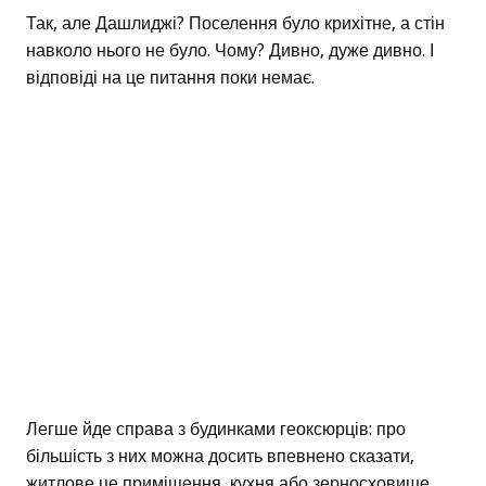
Так, але Дашлиджі? Поселення було крихітне, а стін
навколо нього не було. Чому? Дивно, дуже дивно. І
відповіді на це питання поки немає.
Легше йде справа з будинками геоксюрців: про
більшість з них можна досить впевнено сказати,
житлове це приміщення, кухня або зерносховище.