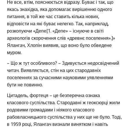
Не все, втім, пояснюється відразу. Буває і так, що
якась знахідка, яка допомагає вирішенню одного
питання, в той же час ставить кілька нових,
відповісти на які буває нелегко. Так, наприклад,
розкопуючи «Депе[1. «Депе» – існуюче в світі
археологів скорочення слів «древнє поселення».]»
Ялангач, Хлопін виявив, що воно було обведене
муром.
– Що ж тут особливого? – Здивується недосвідчений
читач. Виявляється, стін на цих стародавніх
поселеннях за сучасними науковими уявленнями
бути не повинно.
Цитадель, фортеця – це безперечна ознака
класового суспільства. Стародавні ж геоксюрці жили
родовими громадами і ніякого класового
рабовласницького суспільства у них ще не було. Тоді,
в 1959 році, Ялангач визнали винятком і навіть