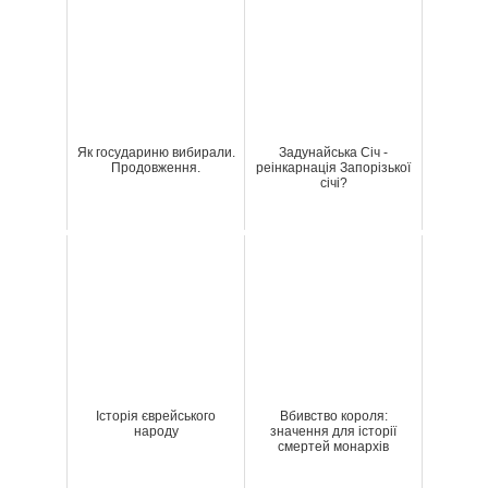
Як государиню вибирали.
Задунайська Січ -
Продовження.
реінкарнація Запорізької
січі?
Історія єврейського
Вбивство короля:
народу
значення для історії
смертей монархів