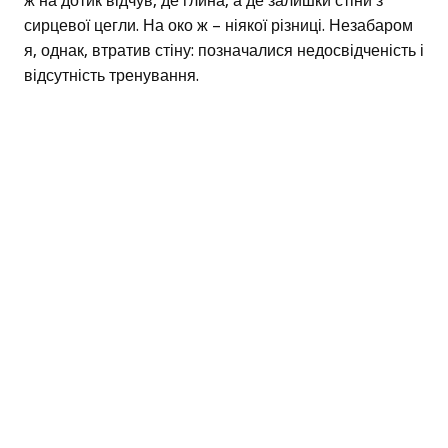
ж на дотик відчув, де глина, а де залишки стіни з
сирцевої цегли. На око ж – ніякої різниці. Незабаром
я, однак, втратив стіну: позначалися недосвідченість і
відсутність тренування.