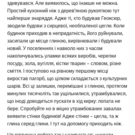
здивувався. Але виявилось, що інакше не можна.
Простий кухонний ніж з дерев’яною рукояткою тут
найперше знаряддя. Адже ті, хто будував Геоксюр,
зводили будови з сирцевої, необпаленої цегли. Коли
будинок приходив в непридатність, його руйнували,
засипали це місце глиною, вирівнювали і будували
новий. У поселеннях і навколо них з часом
накопичувались уламки всяких виробів, черепки
посуду, зола, вугілля, кістки тварин – словом, різне
сміття. І поступово на рівному першому місці
виростав пагорб, що цілком складається з культурних
шарів. Всі ці залишки, перемішані з глиною, протягом
минулих тисячоліть так ущільнилися, утрамбувалися,
що іноді доводиться пускати в хід кирку: лопата не
бере. Спробуйте но в міцно утрамбованих завалах
виявити стінки будинків! Адже стінки – цегла, та ж
глина серед глини. І тут на допомогу приходить ніж.
Ця віртуозна робота так і називається: «шукати