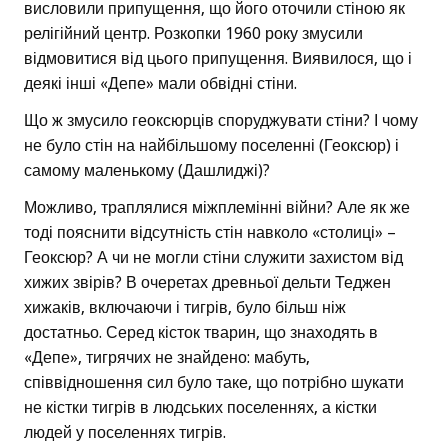
висловили припущення, що його оточили стіною як
релігійний центр. Розкопки 1960 року змусили
відмовитися від цього припущення. Виявилося, що і
деякі інші «Депе» мали обвідні стіни.
Що ж змусило геоксюрців споруджувати стіни? І чому
не було стін на найбільшому поселенні (Геоксюр) і
самому маленькому (Дашлиджі)?
Можливо, траплялися міжплемінні війни? Але як же
тоді пояснити відсутність стін навколо «столиці» –
Геоксюр? А чи не могли стіни служити захистом від
хижих звірів? В очеретах древньої дельти Теджен
хижаків, включаючи і тигрів, було більш ніж
достатньо. Серед кісток тварин, що знаходять в
«Депе», тигрячих не знайдено: мабуть,
співвідношення сил було таке, що потрібно шукати
не кістки тигрів в людських поселеннях, а кістки
людей у поселеннях тигрів.