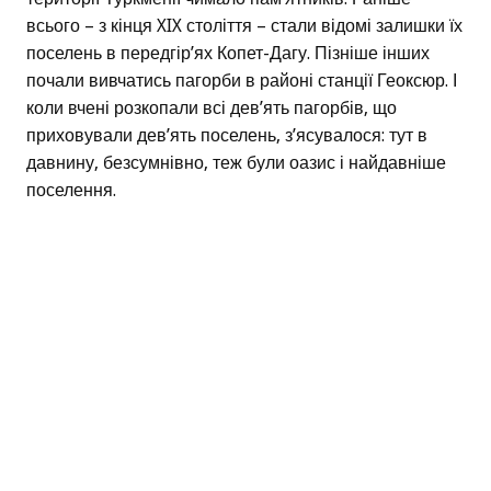
всього – з кінця XIX століття – стали відомі залишки їх
поселень в передгір’ях Копет-Дагу. Пізніше інших
почали вивчатись пагорби в районі станції Геоксюр. І
коли вчені розкопали всі дев’ять пагорбів, що
приховували дев’ять поселень, з’ясувалося: тут в
давнину, безсумнівно, теж були оазис і найдавніше
поселення.