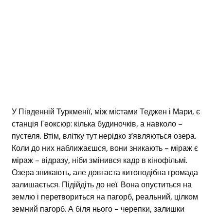
У Південній Туркменії, між містами Теджен і Мари, є
станція Геоксюр: кілька будиночків, а навколо –
пустеля. Втім, влітку тут нерідко з’являються озера.
Коли до них наближаєшся, вони зникають – міраж є
міраж – відразу, ніби змінився кадр в кінофільмі.
Озера зникають, але довгаста китоподібна громада
залишається. Підійдіть до неї. Вона опуститься на
землю і перетвориться на пагорб, реальний, цілком
земний пагорб. А біля нього – черепки, залишки