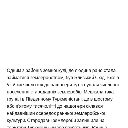
Одним з районів земної кулі, де людина рано стала
займатися землеробством, був Близький Схід. Вже в
VI-V тисячоліттях до нашої ери тут існували численні
поселення стародавніх землеробів. Мешкала така
група і в Південному Туркменістані, де в шостому
або п’ятому тисячолітті до нашої ери склався
найдавніший осередок ранньої землеробської
культури. Стародавні землероби залишили на
території Туркменії чимало пам’ятників. Раніше