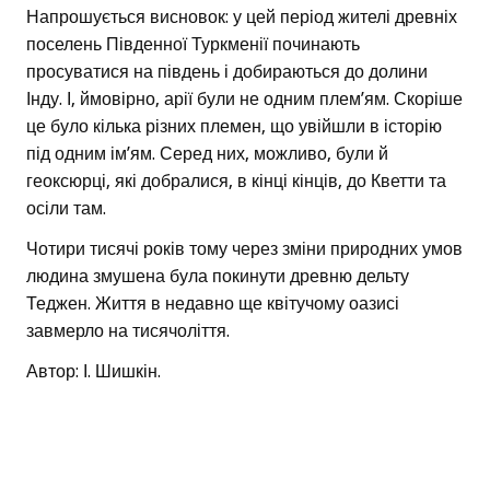
Напрошується висновок: у цей період жителі древніх
поселень Південної Туркменії починають
просуватися на південь і добираються до долини
Інду. І, ймовірно, арії були не одним плем’ям. Скоріше
це було кілька різних племен, що увійшли в історію
під одним ім’ям. Серед них, можливо, були й
геоксюрці, які добралися, в кінці кінців, до Кветти та
осіли там.
Чотири тисячі років тому через зміни природних умов
людина змушена була покинути древню дельту
Теджен. Життя в недавно ще квітучому оазисі
завмерло на тисячоліття.
Автор: І. Шишкін.