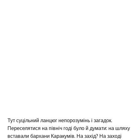
Тут суцільний ланцюг непорозумінь і загадок.
Переселятися на північ годі було й думати: на шляху
вставали бархани Каракумів. На захід? На заході