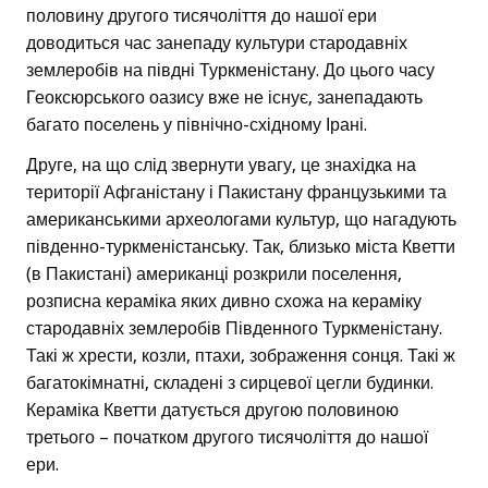
половину другого тисячоліття до нашої ери
доводиться час занепаду культури стародавніх
землеробів на півдні Туркменістану. До цього часу
Геоксюрського оазису вже не існує, занепадають
багато поселень у північно-східному Ірані.
Друге, на що слід звернути увагу, це знахідка на
території Афганістану і Пакистану французькими та
американськими археологами культур, що нагадують
південно-туркменістанську. Так, близько міста Кветти
(в Пакистані) американці розкрили поселення,
розписна кераміка яких дивно схожа на кераміку
стародавніх землеробів Південного Туркменістану.
Такі ж хрести, козли, птахи, зображення сонця. Такі ж
багатокімнатні, складені з сирцевої цегли будинки.
Кераміка Кветти датується другою половиною
третього – початком другого тисячоліття до нашої
ери.