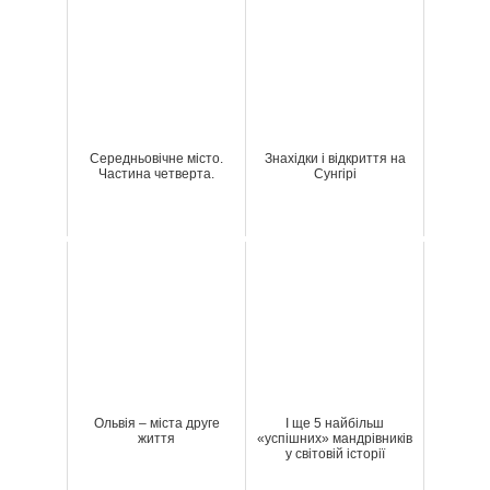
Середньовічне місто.
Знахідки і відкриття на
Частина четверта.
Сунгірі
Ольвія – міста друге
І ще 5 найбільш
життя
«успішних» мандрівників
у світовій історії