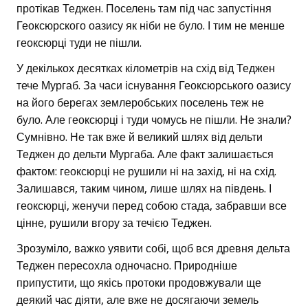
протікав Теджен. Поселень там під час запустіння
Геоксюрского оазису як ніби не було. І тим не менше
геоксюрці туди не пішли.
У декількох десятках кілометрів на схід від Теджен
тече Мургаб. За часи існування Геоксюрського оазису
на його берегах землеробських поселень теж не
було. Але геоксюрці і туди чомусь не пішли. Не знали?
Сумнівно. Не так вже й великий шлях від дельти
Теджен до дельти Мургаба. Але факт залишається
фактом: геоксюрці не рушили ні на захід, ні на схід.
Залишався, таким чином, лише шлях на південь. І
геоксюрці, женучи перед собою стада, забравши все
цінне, рушили вгору за течією Теджен.
Зрозуміло, важко уявити собі, щоб вся древня дельта
Теджен пересохла одночасно. Природніше
припустити, що якісь протоки продовжували ще
деякий час діяти, але вже не досягаючи земель