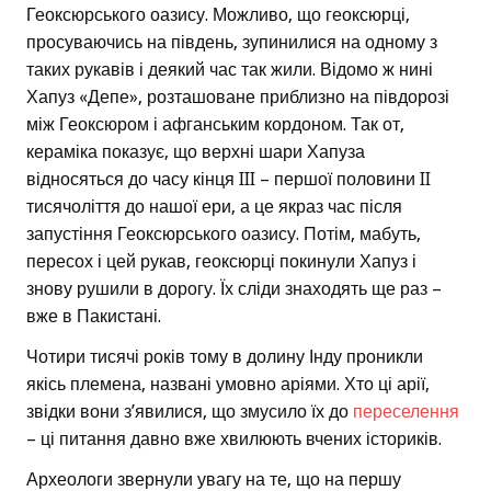
Геоксюрського оазису. Можливо, що геоксюрці,
просуваючись на південь, зупинилися на одному з
таких рукавів і деякий час так жили. Відомо ж нині
Хапуз «Депе», розташоване приблизно на півдорозі
між Геоксюром і афганським кордоном. Так от,
кераміка показує, що верхні шари Хапуза
відносяться до часу кінця III – першої половини II
тисячоліття до нашої ери, а це якраз час після
запустіння Геоксюрського оазису. Потім, мабуть,
пересох і цей рукав, геоксюрці покинули Хапуз і
знову рушили в дорогу. Їх сліди знаходять ще раз –
вже в Пакистані.
Чотири тисячі років тому в долину Інду проникли
якісь племена, названі умовно аріями. Хто ці арії,
звідки вони з’явилися, що змусило їх до
переселення
– ці питання давно вже хвилюють вчених істориків.
Археологи звернули увагу на те, що на першу