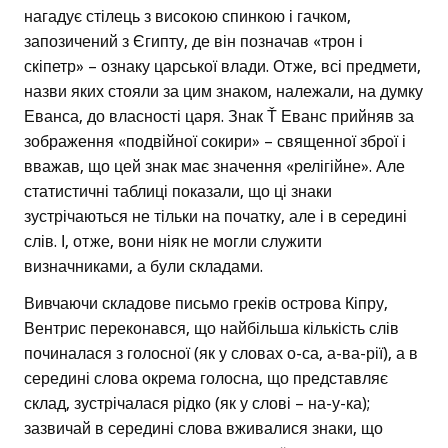
нагадує стілець з високою спинкою і гачком,
запозичений з Єгипту, де він позначав «трон і
скіпетр» – ознаку царської влади. Отже, всі предмети,
назви яких стояли за цим знаком, належали, на думку
Еванса, до власності царя. Знак Ť Еванс прийняв за
зображення «подвійної сокири» – священної зброї і
вважав, що цей знак має значення «релігійне». Але
статистичні таблиці показали, що ці знаки
зустрічаються не тільки на початку, але і в середині
слів. І, отже, вони ніяк не могли служити
визначниками, а були складами.
Вивчаючи складове письмо греків острова Кіпру,
Вентрис переконався, що найбільша кількість слів
починалася з голосної (як у словах о-са, а-ва-рії), а в
середині слова окрема голосна, що представляє
склад, зустрічалася рідко (як у слові – на-у-ка);
зазвичай в середині слова вживалися знаки, що