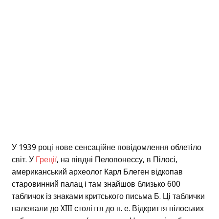
У 1939 році нове сенсаційне повідомлення облетіло
світ. У
Греції
, на півдні Пелопонессу, в Пілосі,
американський археолог Карл Блеген відкопав
старовинний палац і там знайшов близько 600
табличок із знаками критського письма Б. Ці таблички
належали до XIII століття до н. е. Відкриття пілоських