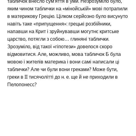
табличок внесло сум’яття в уми. Незрозуміло було,
яким чином таблички на «мінойській» мові потрапили
в материкову Грецію. Цілком серйозно було висунуто
навіть таке «припущення»: грецькі розбійники,
напавши на Крит і зруйнувавши могутнє критське
царство, потягли з собою… глиняні таблички.
Зрозуміло, від такої «гіпотези» довелося скоро
відмовитися. Але, можливо, мова табличок Б була
мовою і жителів материка і вони самі написали ці
таблички? Але чи були вони греками? Може бути,
греки в II тисячолітті до н. е. ще й не приходили в
Пелопонесс?