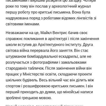
письменами і вирішив розкрити цю загадку. Чотири
роки по тому він послав у археологічний журнал
першу роботу про критські письмена. Вона була
надрукована поряд з роботами відомих лінгвістів зі
світовими іменами.
Незважаючи на це, Майкл Вентрис бачив своє
справжнє покликання в архітектурі і після закінчення
школи вступив до Архітектурного інституту. Друга
світова війна перервала його заняття. Він стає
штурманом бомбардувальної ескадрильї, але не
розлучається з фотографіями і замальовками
стародавніх табличок. Після закінчення війни він
працює у Міністерстві освіти, складаючи проекти
шкільних будівель. Весь вільний час він ділить між
спортом і розшифровкою критських письмен. І він
перший приходить до думки, що мінойські написи
зроблені грецькою мовою.