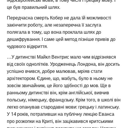
індоєвропейські мови, в тому числі і грецьку мову. І
це був правильний шлях.
Передчасна смерть Кобер не дала їй можливості
закінчити роботу, але незаперечна її заслуга
полягала в тому, що вона проклала шлях до
дешифрування. І саме цей метод пізніше привів до
чудового відкриття.
…У дитинстві Майкл Вентрис мало чим відрізнявся
від своїх однолітків. Уродженець Лондона, він досить
успішно вчився, добре малював, мріяв стати
архітектором. Єдине, що, мабуть, було в ньому не
зовсім звичайним, це його здібності до мов. Ще в
ранньому дитинстві він, крім англійської, вивчив
польську, німецьку, французьку. Крім того, в школі він
легко опанував стародавні мови: грецьку і латинську.
У 14 років, потрапивши на публічну лекцію Еванса
про розкопки на Криті, він зацікавився критськими