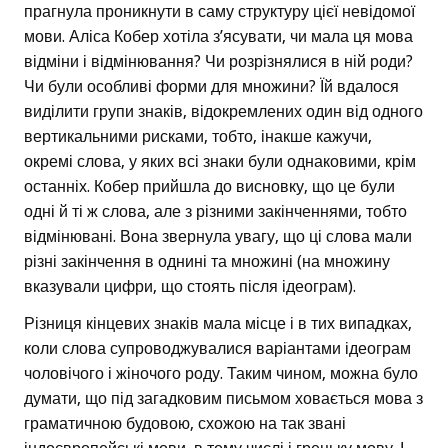
прагнула проникнути в саму структуру цієї невідомої
мови. Аліса Кобер хотіла з’ясувати, чи мала ця мова
відміни і відмінювання? Чи розрізнялися в ній роди?
Чи були особливі форми для множини? Їй вдалося
виділити групи знаків, відокремлених один від одного
вертикальними рисками, тобто, інакше кажучи,
окремі слова, у яких всі знаки були однаковими, крім
останніх. Кобер прийшла до висновку, що це були
одні й ті ж слова, але з різними закінченнями, тобто
відмінювані. Вона звернула увагу, що ці слова мали
різні закінчення в однині та множині (на множину
вказували цифри, що стоять після ідеограм).
Різниця кінцевих знаків мала місце і в тих випадках,
коли слова супроводжувалися варіантами ідеограм
чоловічого і жіночого роду. Таким чином, можна було
думати, що під загадковим письмом ховається мова з
граматичною будовою, схожою на так звані