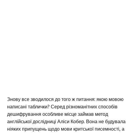
Знову все зводилося до того ж питання: якою мовою
написані таблички? Серед різноманітних способів
дешифрування особливе місце займав метод
англійської дослідниці Аліси Кобер. Вона не будувала
ніяких припущень щодо мови критської писемності, а