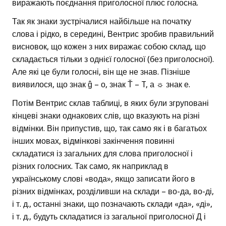
виражають поєднання приголосної плюс голосна.
Так як знаки зустрічалися найбільше на початку
слова і рідко, в середині, Вентрис зробив правильний
висновок, що кожен з них виражає собою склад, що
складається тільки з однієї голосної (без приголосної).
Але які це були голосні, він ще не знав. Пізніше
виявилося, що знак ĝ – о, знак Ť – T, а ☼ знак е.
Потім Вентрис склав таблиці, в яких були згруповані
кінцеві знаки однакових слів, що вказують на різні
відмінки. Він припустив, що, так само як і в багатьох
інших мовах, відмінкові закінчення повинні
складатися із загальних для слова приголосної і
різних голосних. Так само, як наприклад в
українському слові «вода», якщо записати його в
різних відмінках, розділивши на склади – во-да, во-ді,
і т. д., останні знаки, що позначають склади «да», «ді»,
і т. д., будуть складатися із загальної приголосної Д і