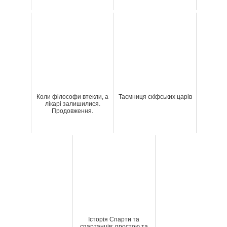
Коли філософи втекли, а
Таємниця скіфських царів
лікарі залишилися.
Продовження.
Історія Спарти та
спартанців: простою та