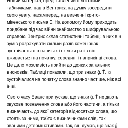
Новий матеріал, представлений пілоськими
табличками, навів Вентриса на думку зосередити
свою увагу, насамперед, на вивченні крито-
мікенського письма Б. На допомогу йому приходить
придбане під час війни знайомство з шифрувальною
справою. Вентрис склав статистичні таблиці: в них він
зумів розрахувати скільки разів кожен знак
зустрічається в написах і скільки разів він
вживається на початку, середині і наприкінці слова.
Це дало можливість прийти до деяких загальних
висновків. Таблиці показали, що три знаки ĝ, Ť, ☼
зустрічалися на початку слова значно частіше, ніж всі
інші.
Свого часу Еванс припускав, що знаки ĝ, Ť не дають
звукове позначення слова або його частини, а тільки
визначають, до якої категорії відносяться слова, що
стоять за ними, тобто є визначниками слів, так
званими детермінативами. Так, він думав, що знак ĝ