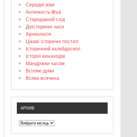
Середні віки
Античність @uk
Стародавній схід
Доісторичні часи
Археологія
Цікаві історичні постаті
Історичний калейдоскоп
Історія винаходів
Мандрівки часом
Всілякі думи
Всяка всячина
АРХИВ
А
р
х