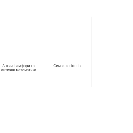
Античні амфори та
Символи вікінгів
антична математика