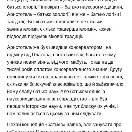
батько історії, Гіппократ – батько наукової медицини,
Аристотель – батько зоології, він же – батько логіки і
так далі). Всі «батьки» виявилися не стільки
зачинателями, скільки «завершателями», кожен
підводив підсумок вікової традиції.
Аристотель же був швидше консерватором і на
відміну від Платона, свого вчителя, багато в чому
уникав нових віянь, від чого, мабуть, і став на дві
тисячі років оплотом консервативного знання. Другу
половину життя він працював не стільки як філософ,
скільки як блискучий класифікатор, що й забезпечило
йому славу батька наук. Але батьком однієї з
наукових дисциплін він справді став – він був
першим істориком науки, мав тут блискучих учнів, і
нам залишається в цьому за ним слідувати.
Нехай концепція «батьків» наївна, але забувати про
неї не варто. При уважному погляді на історію науки