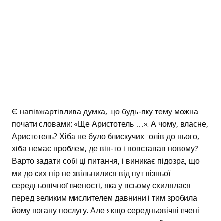
Є напівжартівлива думка, що будь-яку тему можна
почати словами: «Ще Аристотель …». А чому, власне,
Аристотель? Хіба не було блискучих голів до нього,
хіба немає проблем, де він-то і повставав новому?
Варто задати собі ці питання, і виникає підозра, що
ми до сих пір не звільнилися від пут пізньої
середньовічної вченості, яка у всьому схилялася
перед великим мислителем давнини і тим зробила
йому погану послугу. Але якщо середньовічні вчені