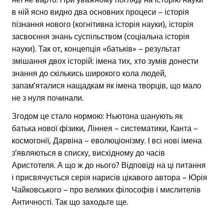
в ній ясно видно два основних процеси – історія
пізнання нового (когнітивна історія науки), історія
засвоєння знань суспільством (соціальна історія
науки). Так от, концепція «батьків» – результат
змішання двох історій: імена тих, хто зумів донести
знання до скількись широкого кола людей,
запам’яталися нащадкам як імена творців, що мало
не з нуля починали.
Згодом це стало нормою: Ньютона шанують як
батька нової фізики, Ліннея – систематики, Канта –
космогонії, Дарвіна – еволюціонізму. І всі нові імена
з’являються в списку, висхідному до часів
Аристотеля. А що ж до нього? Відповіді на ці питання
і присвячується серія нарисів цікавого автора – Юрія
Чайковського – про великих філософів і мислителів
Античності. Так що заходьте ще.