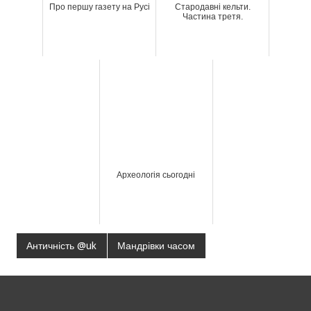
Про першу газету на Русі
Стародавні кельти.
Частина третя.
Археологія сьогодні
Античність @uk
Мандрівки часом