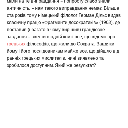
мали на те виправдання – попросту слабо знали
античність, – нам такого виправдання немає. Більше
ста років тому німецький філолог Герман Дільс видав
класичну працю «Фрагменти досократиків» (1903), де
поставив (і багато в чому вирішив) грандіозне
завдання – звести в одній книзі все, що відомо про
грецьких
філософів, що жили до Сократа. Завдяки
йому і його послідовникам майже все, що дійшло від
ранніх грецьких мислителів, нині виявлено та
зробилося доступним. Який же результат?