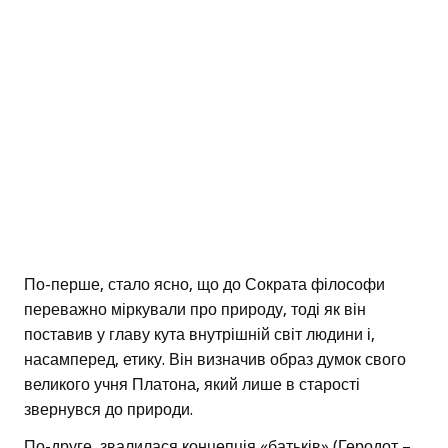
По-перше, стало ясно, що до Сократа філософи
переважно міркували про природу, тоді як він
поставив у главу кута внутрішній світ людини і,
насамперед, етику. Він визначив образ думок свого
великого учня Платона, який лише в старості
звернувся до природи.
По-друге, звалилася концепція «батьків» (Геродот –