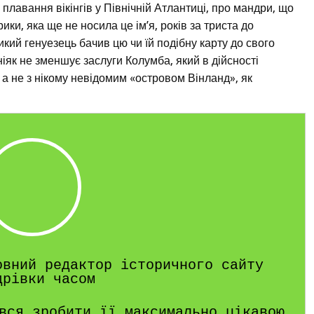
 плавання вікінгів у Північній Атлантиці, про мандри, що
ки, яка ще не носила це ім’я, років за триста до
ий генуезець бачив цю чи їй подібну карту до свого
ніяк не зменшує заслуги Колумба, який в дійсності
 не з нікому невідомим «островом Вінланд», як
овний редактор історичного сайту
дрівки часом
вся зробити її максимально цікавою,