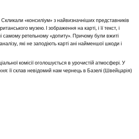
. Скликали «консиліум» з найвизначніших представників
танського музею. І зображення на карті, і її текст, і
ні самому ретельному «допиту». Причому були вжиті
аналізу, які не заподіють карті ані найменшої шкоди і
ціальної комісії оголошується в урочистій атмосфері. У
жня: її склав невідомий нам чернець в Базелі (Швейцарія)