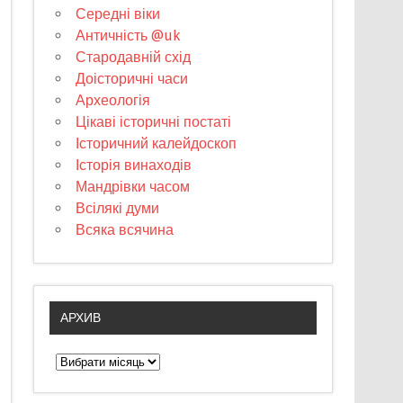
Середні віки
Античність @uk
Стародавній схід
Доісторичні часи
Археологія
Цікаві історичні постаті
Історичний калейдоскоп
Історія винаходів
Мандрівки часом
Всілякі думи
Всяка всячина
АРХИВ
А
р
х