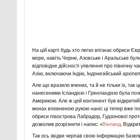
На цій карті будь хто легко впізнає обриси Є
море, навіть Чорне, Азовське і Аральське були
відповідне дійсності уявлення про північну ч
Азію, включаючи Індію, Індонезійський архіпел
Але що вразило вчених, та й не тільки їх, так 
нанесеними Ісландією і Гренландією була поз
Америкою. Але ж цей континент був відкрити
монах впевненою рукою наніс ці тепер вже поруд
обриси півострова Лабрадор, Гудзонової прот
дозволив розрізнити і напис: «
Вінланд
. Відкри
Так ось звідки черпав свою інформацію базельс