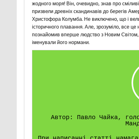
жодного моря! Він, очевидно, знав про сміливі
призвели древніх скандинавів до берегів Амери
Христофора Колумба. Не виключено, що і велик
історичного плавання. Але, зрозуміло, все це 
познайомив вперше людство з Новим Світом, а
іменували його нормани.
Автор: Павло Чайка, гол
Ман
При написанні статті намага