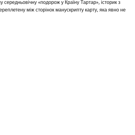
 середньовічну «подорож у Країну Тартар», історик з
ереплетену між сторінок манускрипту карту, яка явно не