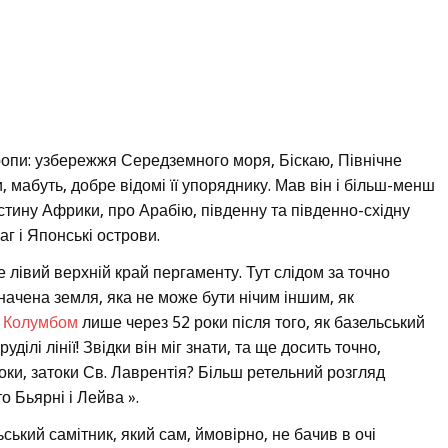
вропи: узбережжя Середземного моря, Біскаю, Північне
, мабуть, добре відомі її упоряднику. Мав він і більш-менш
астину Африки, про Арабію, південну та південно-східну
аг і Японські острови.
це лівий верхній край пергаменту. Тут слідом за точно
начена земля, яка не може бути нічим іншим, як
й
Колумбом
лише через 52 роки після того, як базельський
ілі лінії! Звідки він міг знати, та ще досить точно,
оки, затоки Св. Лаврентія? Більш ретельний розгляд
то Бьярні і Лейва ».
ький самітник, який сам, ймовірно, не бачив в очі