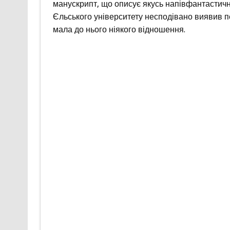
манускрипт, що описує якусь напівфантастичну
Єльського університету несподівано виявив п
мала до нього ніякого відношення.