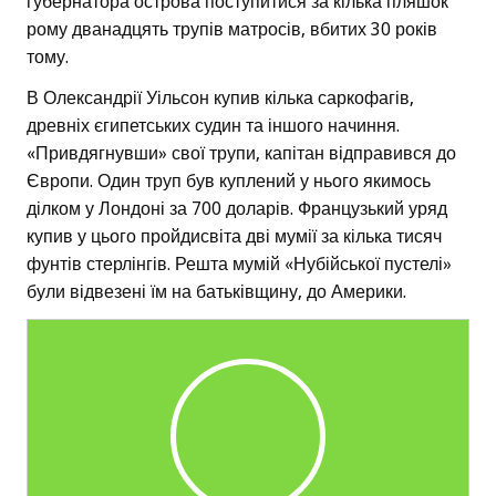
губернатора острова поступитися за кілька пляшок
рому дванадцять трупів матросів, вбитих 30 років
тому.
В Олександрії Уільсон купив кілька саркофагів,
древніх єгипетських судин та іншого начиння.
«Привдягнувши» свої трупи, капітан відправився до
Європи. Один труп був куплений у нього якимось
ділком у Лондоні за 700 доларів. Французький уряд
купив у цього пройдисвіта дві мумії за кілька тисяч
фунтів стерлінгів. Решта мумій «Нубійської пустелі»
були відвезені їм на батьківщину, до Америки.