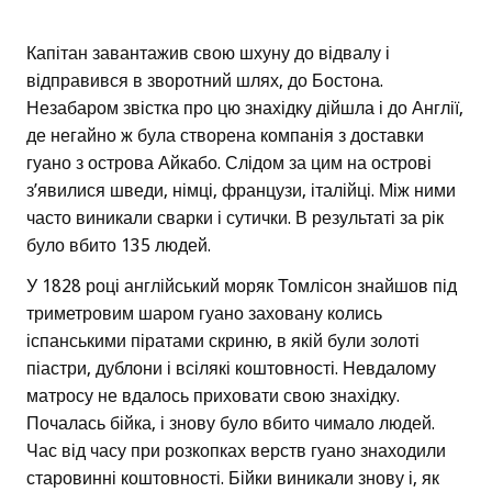
Капітан завантажив свою шхуну до відвалу і
відправився в зворотний шлях, до Бостона.
Незабаром звістка про цю знахідку дійшла і до Англії,
де негайно ж була створена компанія з доставки
гуано з острова Айкабо. Слідом за цим на острові
з’явилися шведи, німці, французи, італійці. Між ними
часто виникали сварки і сутички. В результаті за рік
було вбито 135 людей.
У 1828 році англійський моряк Томлісон знайшов під
триметровим шаром гуано заховану колись
іспанськими піратами скриню, в якій були золоті
піастри, дублони і всілякі коштовності. Невдалому
матросу не вдалось приховати свою знахідку.
Почалась бійка, і знову було вбито чимало людей.
Час від часу при розкопках верств гуано знаходили
старовинні коштовності. Бійки виникали знову і, як