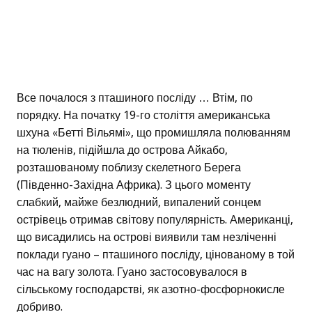
Все почалося з пташиного посліду … Втім, по
порядку. На початку 19-го століття американська
шхуна «Бетті Вільямі», що промишляла полюванням
на тюленів, підійшла до острова Айкабо,
розташованому поблизу скелетного Берега
(Південно-Західна Африка). З цього моменту
слабкий, майже безлюдний, випалений сонцем
острівець отримав світову популярність. Американці,
що висадились на острові виявили там незліченні
поклади гуано – пташиного посліду, цінованому в той
час на вагу золота. Гуано застосовувалося в
сільському господарстві, як азотно-фосфорнокисле
добриво.