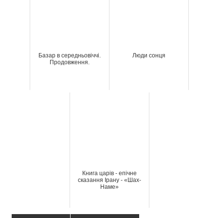
Базар в середньовіччі.
Люди сонця
Продовження.
Книга царів - епічне
сказання Ірану - «Шах-
Наме»