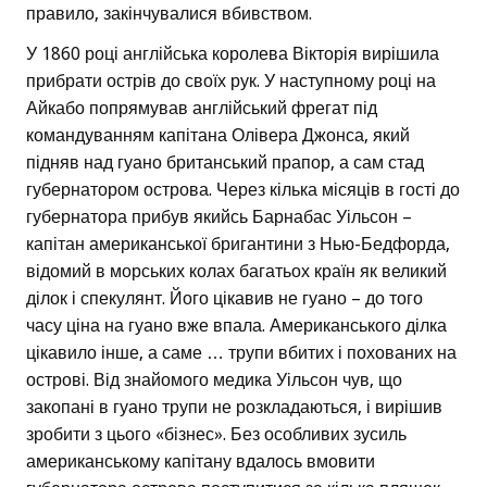
правило, закінчувалися вбивством.
У 1860 році англійська королева Вікторія вирішила
прибрати острів до своїх рук. У наступному році на
Айкабо попрямував англійський фрегат під
командуванням капітана Олівера Джонса, який
підняв над гуано британський прапор, а сам стад
губернатором острова. Через кілька місяців в гості до
губернатора прибув якийсь Барнабас Уільсон –
капітан американської бригантини з Нью-Бедфорда,
відомий в морських колах багатьох країн як великий
ділок і спекулянт. Його цікавив не гуано – до того
часу ціна на гуано вже впала. Американського ділка
цікавило інше, а саме … трупи вбитих і похованих на
острові. Від знайомого медика Уільсон чув, що
закопані в гуано трупи не розкладаються, і вирішив
зробити з цього «бізнес». Без особливих зусиль
американському капітану вдалось вмовити